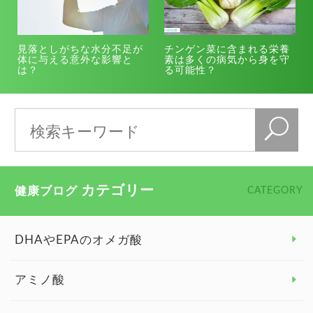
見落としがちな水分不足が
チンゲン菜に含まれる栄養
体に与える意外な影響と
素は多くの病気から身を守
は？
る可能性？
カテゴリー
健康ブログ
CATEGORY
DHAやEPAのオメガ酸
アミノ酸