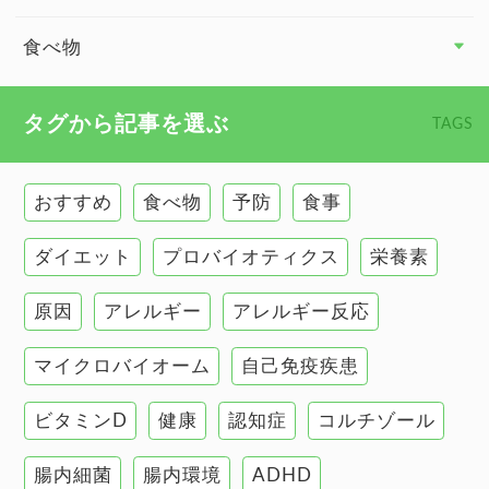
副腎
食べ物
心臓の健康
食べ物 トップ
タグから記事を選ぶ
TAGS
慢性疲労
健康食
環境と健康
おすすめ
食べ物
予防
食事
甲状腺
ダイエット
プロバイオティクス
栄養素
肌
原因
アレルギー
アレルギー反応
肝臓の健康
マイクロバイオーム
自己免疫疾患
腸の健康
ビタミンD
健康
認知症
コルチゾール
自己免疫疾患
高血圧
腸内細菌
腸内環境
ADHD