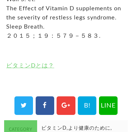
The Effect of Vitamin D supplements on
the severity of restless legs syndrome.
Sleep Breath.
２０１５；１９：５７９－５８３.
ビタミンDとは？
B!
LINE
ビタミンD
より健康のために
CATEGORY