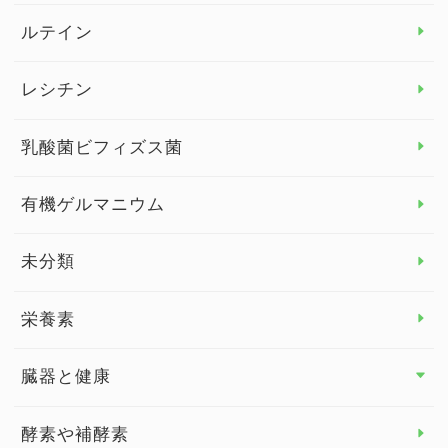
より健康のために トップ
ルテイン
デトックス
レシチン
女性の健康
乳酸菌ビフィズス菌
子供の健康
有機ゲルマニウム
眼の健康
睡眠
未分類
脳の健康
栄養素
関節の健康
臓器と健康
臓器と健康 トップ
酵素や補酵素