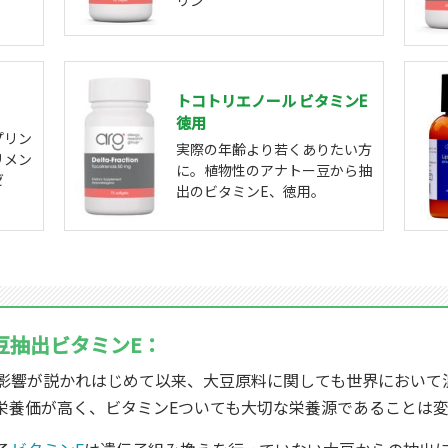
リン
トコトリエノール ビタミンE
徳用
プリン
実際の年齢より若くありたい方
リメン
に。植物性のアナトー豆から抽
ゼ
出のビタミンE、徳用。
豆抽出ビタミンE：
影響が説かれはじめて以来、大豆原料に関しても世界において
栄養価が高く、ビタミンEついても大切な栄養源であることは