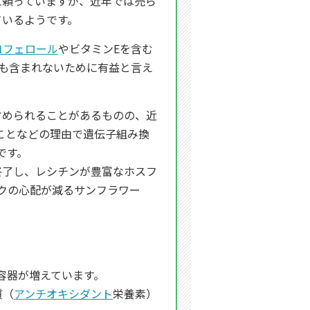
に頼っていますが、近年では売ら
ているようです。
コフェロール
やビタミンEを含む
質も含まれないために有益と言え
すめられることがあるものの、近
ことなどの理由で遺伝子組み換
です。
終了し、レシチンが豊富なホスフ
クの心配が減るサンフラワー
容器が増えています。
質（
アンチオキシダント
栄養素）