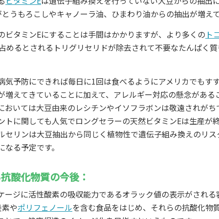
る
ビタミンE
は遺伝子組み換えを行っていない大豆からの抽出
がとうもろこしやキャノーラ油、ひまわり油からの抽出が増え
のビタミンEにすることは手間はかかりますが、より多くの
ト
を占めるとされるトリグリセリドが除去されて不要なたんぱく
病気予防にできれば毎日に1回は食べるようにアメリカでもす
が増えてきていることに加えて、アレルギー対応の懸念がある
においては大豆由来のレシチンやイソフラボンは敬遠されがち
ントに関しても人気でロングセラーの天然ビタミンEは生産が
ルセリンは大豆抽出から同じく植物性で遺伝子組み換えのリス
になる予定です。
る抗酸化物質の今後：
ケージに活性酸素の吸収能力であるオラック値の表示がされる
養素や
ポリフェノール
を含む食品をはじめ、それらの抗酸化物