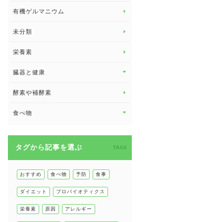
有機ゲルマニウム
眼の健康
睡眠
未分類
脳の健康
栄養素
関節の健康
臓器と健康
臓器と健康 トップ
酵素や補酵素
副腎
食べ物
心臓の健康
食べ物 トップ
慢性疲労
タグから記事を選ぶ
健康食
TAGS
環境と健康
甲状腺
おすすめ
食べ物
予防
食事
肌
ダイエット
プロバイオティクス
肝臓の健康
栄養素
原因
アレルギー
腸の健康