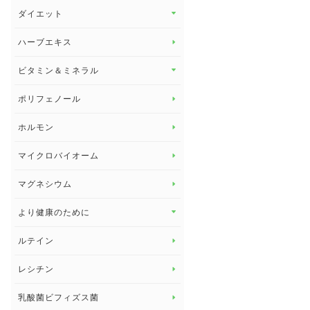
その他 トップ
ダイエット
スタッフブログ
ダイエット トップ
ハーブエキス
セルフメディケーション
食物繊維
ビタミン＆ミネラル
よくある質問
ビタミン＆ミネラル トップ
ポリフェノール
健康セミナー
ビタミンB
ホルモン
ビタミンC
マイクロバイオーム
ビタミンD
マグネシウム
ビタミンE
より健康のために
より健康のために トップ
ルテイン
デトックス
レシチン
女性の健康
乳酸菌ビフィズス菌
子供の健康