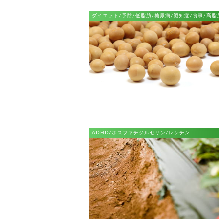
ダイエット/予防/低脂肪/糖尿病/認知症/食事/高脂
ADHD/ホスファチジルセリン/レシチン