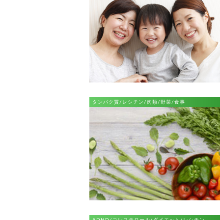
タンパク質/レシチン/肉類/野菜/食事