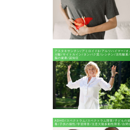
アスタキサンチン/アミロイドβ/アルツハイマー/オ
ガ酸/サイトカイン/タンパク質/レシチン/活性酸素
脳の健康/認知症
ADHD/スペクトラム/スペクトラム障害/子どもの
養/子供の個性/学習障害/注意欠陥多動性障害/自閉