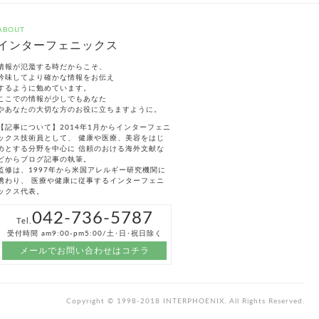
ABOUT
インターフェニックス
情報が氾濫する時だからこそ、
吟味してより確かな情報をお伝え
するように勉めています。
ここでの情報が少しでもあなた
やあなたの大切な方のお役に立ちますように。
【記事について】2014年1月からインターフェニ
ックス技術員として、 健康や医療、美容をはじ
めとする分野を中心に 信頼のおける海外文献な
どからブログ記事の執筆。
監修は、1997年から米国アレルギー研究機関に
携わり、 医療や健康に従事するインターフェニ
ックス代表。
042-736-5787
Tel.
受付時間 am9:00-pm5:00/土･日･祝日除く
メールでお問い合わせはコチラ
Copyright © 1998-2018 INTERPHOENIX. All Rights Reserved.