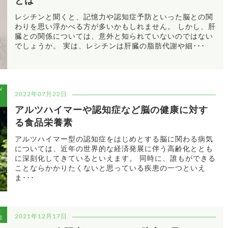
とは
レシチンと聞くと、記憶力や認知症予防といった脳との関
わりを思い浮かべる方が多いかもしれません。 しかし、肝
臓との関係については、意外と知られていないのではない
でしょうか。 実は、レシチンは肝臓の脂肪代謝や細･･･
メ
2022年07月22日
/
アルツハイマーや認知症など脳の健康に対す
る食品栄養素
アルツハイマー型の認知症をはじめとする脳に関わる病気
については、近年の世界的な経済発展に伴う高齢化ととも
に深刻化してきているといえます。 同時に、誰もができる
ことならかかりたくないと思っている疾患の一つといえ
ま･･･
栄
2021年12月17日
症