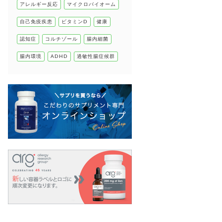
アレルギー反応
マイクロバイオーム
自己免疫疾患
自己免疫疾患
ビタミンD
健康
高血圧
認知症
コルチゾール
腸内細菌
腸内環境
ADHD
過敏性腸症候群