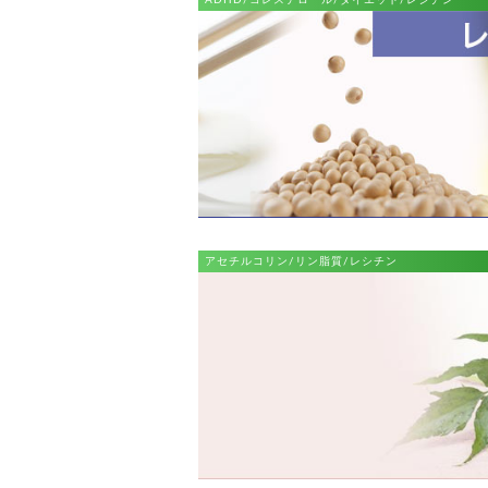
ADHD/コレステロール/ダイエット/レシチン
アセチルコリン/リン脂質/レシチン