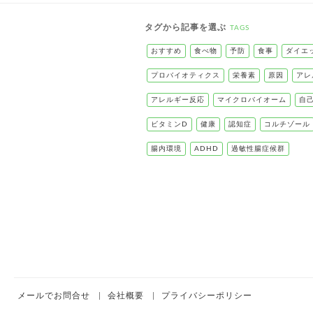
タグから記事を選ぶ
TAGS
おすすめ
食べ物
予防
食事
ダイエ
プロバイオティクス
栄養素
原因
アレ
アレルギー反応
マイクロバイオーム
自
ビタミンD
健康
認知症
コルチゾール
腸内環境
ADHD
過敏性腸症候群
メールでお問合せ
会社概要
プライバシーポリシー