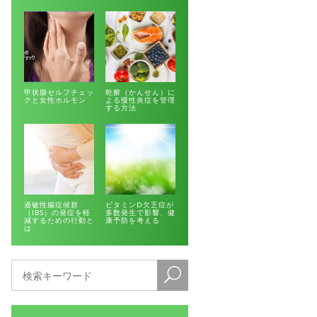
甲状腺セルフチェッ
乾癬（かんせん）に
クと女性ホルモン
よる慢性炎症を管理
する方法
過敏性腸症候群
ビタミンD欠乏症が
（IBS）の発症を軽
多数発生で影響、健
減するための行動と
康予防を考える
は