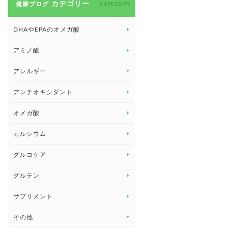
カテゴリー
健康ブログ
CATEGORY
DHAやEPAのオメガ酸
アミノ酸
アレルギー
アレルギー トップ
アンチオキシダント
カンジダ菌
オメガ酸
カルシウム
グルコケア
グルテン
サプリメント
その他