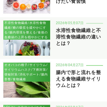
けたい食習慣
不溶性食物繊維/水溶性食物
2026年05月07日
繊維/糖の吸収を緩やかにす
水溶性食物繊維と不
る/腸内環境を整える/食後の
溶性食物繊維の違い
血糖値の上昇を穏やかにする
とは？
オオバコの種子/サイリウム/
2026年04月27日
サイリウムハスク/下痢対策/
腸内で形と流れを整
便秘対策/消化サポート/腸内
える食物繊維サイリ
形整/食物繊維
ウムとは？