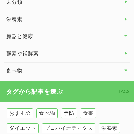
未分類
脳の健康
栄養素
関節の健康
臓器と健康
臓器と健康 トップ
酵素や補酵素
副腎
食べ物
心臓の健康
食べ物 トップ
タグから記事を選ぶ
TAGS
慢性疲労
健康食
環境と健康
おすすめ
食べ物
予防
食事
甲状腺
ダイエット
プロバイオティクス
栄養素
肌