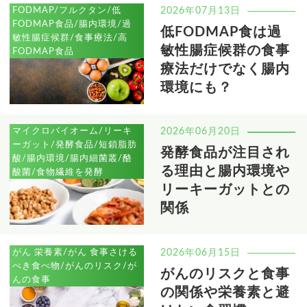
FODMAP/フルクタン/低
2026年07月13日
FODMAP食品/腸内環境/過
低FODMAP食は過
敏性腸症候群/食事療法/高
敏性腸症候群の食事
FODMAP食品
療法だけでなく腸内
環境にも？
マイクロバイオーム/リーキ
2026年06月20日
ーガット/発酵食品/短鎖脂肪
発酵食品が注目され
酸/腸内環境/腸内細菌叢/酪
る理由と腸内環境や
酸菌/食物繊維を発酵
リーキーガットとの
関係
がん 栄養素/がん 食事さける
2026年06月15日
べき食べ物/がんのリスク/が
がんのリスクと食事
んの食事
の関係や栄養素と避