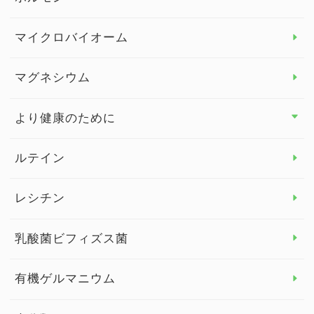
ビタミンC
マイクロバイオーム
ビタミンD
マグネシウム
ビタミンE
より健康のために
より健康のために トップ
ルテイン
デトックス
レシチン
女性の健康
乳酸菌ビフィズス菌
子供の健康
有機ゲルマニウム
眼の健康
睡眠