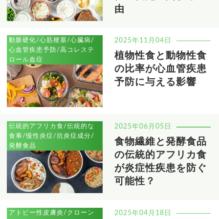
由
動脈硬化/心筋梗塞/心臓病/
2025年11月04日
心血管疾患予防/高コレステ
植物性食と動物性食
ロール血症
の比率が心血管疾患
予防に与える影響
伝統的アフリカ食/伝統的な
2025年06月05日
食事/慢性炎症/抗炎症成分/
食物繊維と発酵食品
発酵食品
の伝統的アフリカ食
が炎症性疾患を防ぐ
可能性？
アトピー性皮膚炎/クローン
2025年04月18日