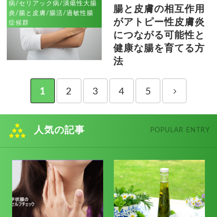
病/セリアック病/潰瘍性大腸
腸と皮膚の相互作用
炎/腸と皮膚/腸活/過敏性腸
がアトピー性皮膚炎
症候群
につながる可能性と
健康な腸を育てる方
法
1
2
3
4
5
人気の記事
POPULAR ENTRY