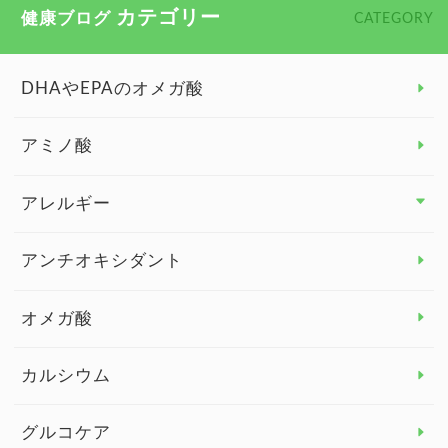
カテゴリー
健康ブログ
CATEGORY
DHAやEPAのオメガ酸
アミノ酸
アレルギー
アレルギー トップ
アンチオキシダント
カンジダ菌
オメガ酸
カルシウム
グルコケア