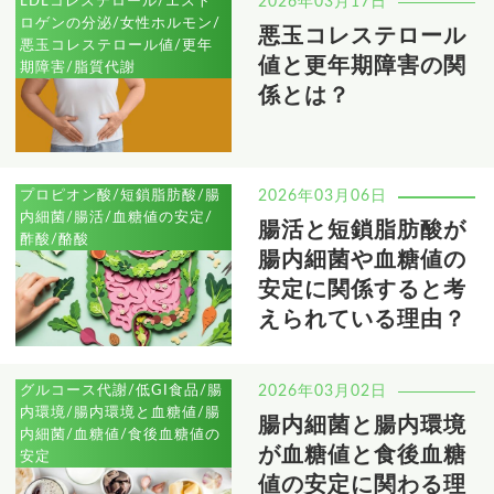
LDLコレステロール/エスト
2026年03月17日
ロゲンの分泌/女性ホルモン/
悪玉コレステロール
悪玉コレステロール値/更年
値と更年期障害の関
期障害/脂質代謝
係とは？
プロピオン酸/短鎖脂肪酸/腸
2026年03月06日
内細菌/腸活/血糖値の安定/
腸活と短鎖脂肪酸が
酢酸/酪酸
腸内細菌や血糖値の
安定に関係すると考
えられている理由？
グルコース代謝/低GI食品/腸
2026年03月02日
内環境/腸内環境と血糖値/腸
腸内細菌と腸内環境
内細菌/血糖値/食後血糖値の
が血糖値と食後血糖
安定
値の安定に関わる理