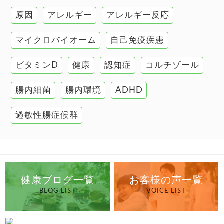
原因
アレルギー
アレルギー反応
肝臓の健康
マイクロバイオーム
自己免疫疾患
腸の健康
ビタミンD
健康
認知症
コルチゾール
自己免疫疾患
高血圧
腸内細菌
腸内環境
ADHD
過敏性腸症候群
健康ブログ一覧
お客様の声一覧
BLOG LIST
VOICE LIST