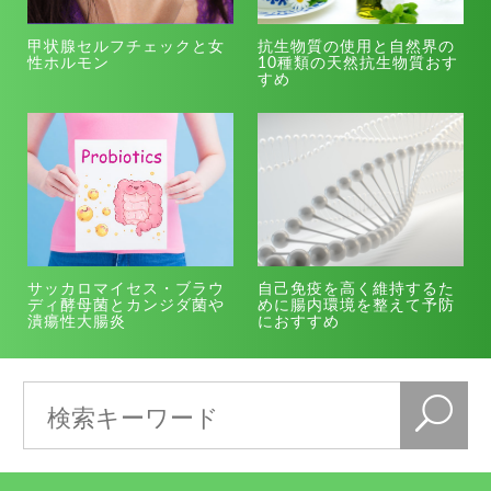
甲状腺セルフチェックと女
抗生物質の使用と自然界の
性ホルモン
10種類の天然抗生物質おす
すめ
サッカロマイセス・ブラウ
自己免疫を高く維持するた
ディ酵母菌とカンジダ菌や
めに腸内環境を整えて予防
潰瘍性大腸炎
におすすめ