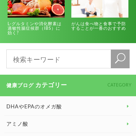
L-グルタミンや消化酵素は
がんは食べ物と食事で予防
過敏性腸症候群（IBS）に
することが一番のおすすめ
効く?
カテゴリー
健康ブログ
CATEGORY
DHAやEPAのオメガ酸
アミノ酸