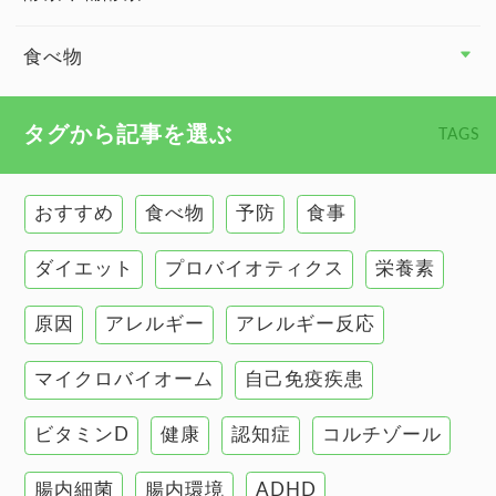
副腎
食べ物
心臓の健康
食べ物 トップ
タグから記事を選ぶ
TAGS
慢性疲労
健康食
環境と健康
おすすめ
食べ物
予防
食事
甲状腺
ダイエット
プロバイオティクス
栄養素
肌
原因
アレルギー
アレルギー反応
肝臓の健康
マイクロバイオーム
自己免疫疾患
腸の健康
ビタミンD
健康
認知症
コルチゾール
自己免疫疾患
高血圧
腸内細菌
腸内環境
ADHD