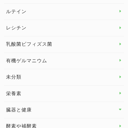
より健康のために トップ
ルテイン
デトックス
レシチン
女性の健康
乳酸菌ビフィズス菌
子供の健康
有機ゲルマニウム
眼の健康
睡眠
未分類
脳の健康
栄養素
関節の健康
臓器と健康
臓器と健康 トップ
酵素や補酵素