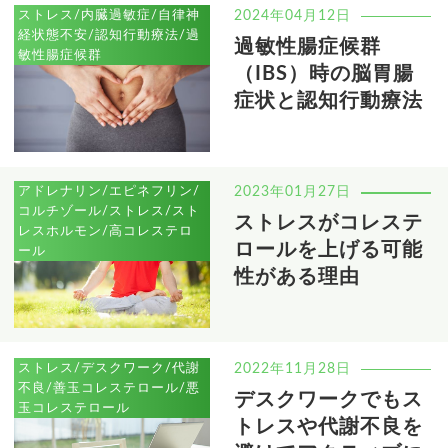
ストレス/内臓過敏症/自律神
2024年04月12日
経状態不安/認知行動療法/過
過敏性腸症候群
敏性腸症候群
（IBS）時の脳胃腸
症状と認知行動療法
アドレナリン/エピネフリン/
2023年01月27日
コルチゾール/ストレス/スト
ストレスがコレステ
レスホルモン/高コレステロ
ロールを上げる可能
ール
性がある理由
ストレス/デスクワーク/代謝
2022年11月28日
不良/善玉コレステロール/悪
デスクワークでもス
玉コレステロール
トレスや代謝不良を