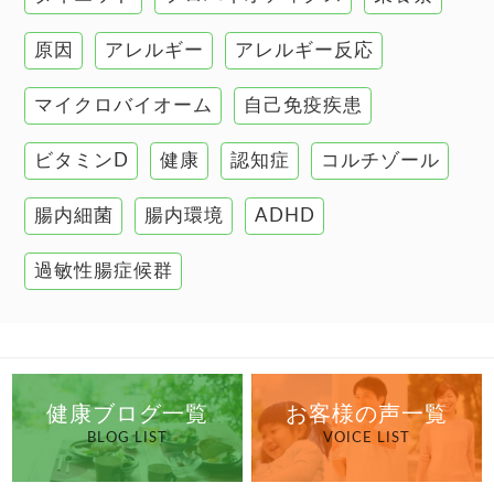
肌
原因
アレルギー
アレルギー反応
肝臓の健康
マイクロバイオーム
自己免疫疾患
腸の健康
ビタミンD
健康
認知症
コルチゾール
自己免疫疾患
高血圧
腸内細菌
腸内環境
ADHD
過敏性腸症候群
健康ブログ一覧
お客様の声一覧
BLOG LIST
VOICE LIST