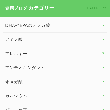
カテゴリー
健康ブログ
CATEGORY
DHAやEPAのオメガ酸
アミノ酸
アレルギー
アレルギー トップ
アンチオキシダント
カンジダ菌
オメガ酸
カルシウム
グルコケア