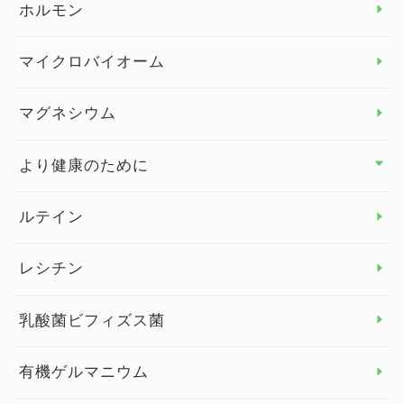
ホルモン
ビタミンC
マイクロバイオーム
ビタミンD
マグネシウム
ビタミンE
より健康のために
より健康のために トップ
ルテイン
デトックス
レシチン
女性の健康
乳酸菌ビフィズス菌
子供の健康
有機ゲルマニウム
眼の健康