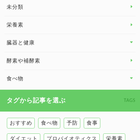
睡眠
未分類
脳の健康
栄養素
関節の健康
臓器と健康
臓器と健康 トップ
酵素や補酵素
副腎
食べ物
心臓の健康
食べ物 トップ
タグから記事を選ぶ
TAGS
慢性疲労
健康食
環境と健康
おすすめ
食べ物
予防
食事
甲状腺
ダイエット
プロバイオティクス
栄養素