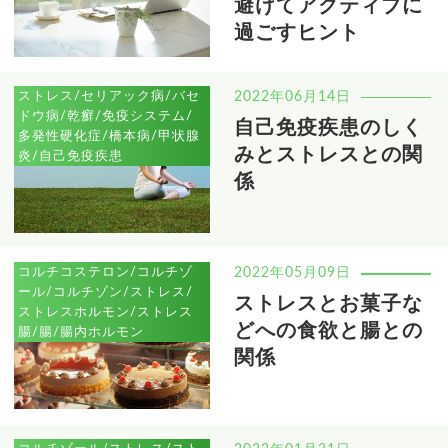
避けてアクティブに
過ごすヒント
ストレス/セリアック病/バセ
2022年06月14日
ドウ病/乾癬/免疫システム/
自己免疫疾患のしく
多発性硬化症/橋本病/甲状腺
みとストレスとの関
炎/自己免疫疾患
係
コルチコステロン/コルチゾ
2022年05月09日
ール/コルチゾン/ストレス/
ストレスとお菓子な
ストレスホルモン/ストレス
どへの食欲と腸との
腸/腸/腸内ホルモン
関係