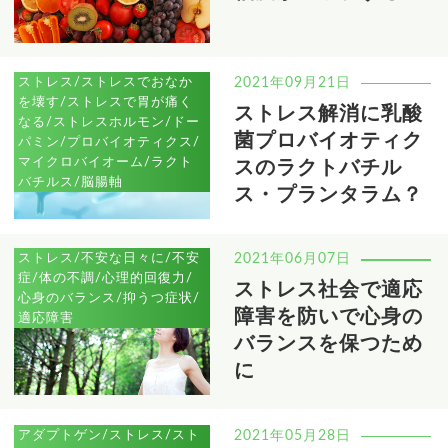
ストレス/ストレスでおなか
2021年09月21日
を壊す/ストレスで胃が痛く
ストレス解消に乳酸
なる/ストレスホルモン/ドー
菌プロバイオティク
パミン/プロバイオティクス/
マイクロバイオーム/ラクト
スのラクトバチル
バチルス/脳腸軸
ス・プランタラム？
ストレス/不安な日々に/不安
2021年06月07日
症/体の不調/心理的回復力/
ストレス社会で適応
心身のバランス/抑うつ症状/
障害を防いで心身の
適応障害
バランスを保つため
に
アダプトゲン/ストレス/スト
2021年05月28日