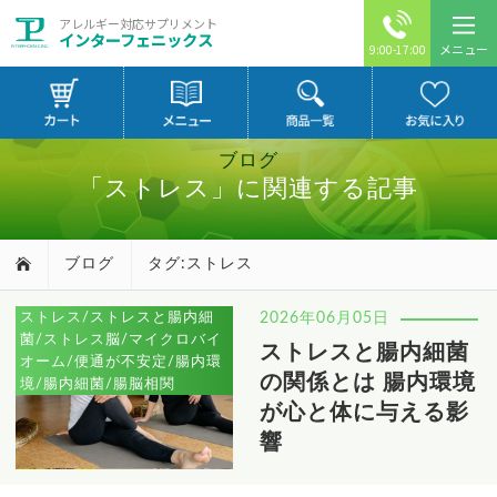
アレルギー対応サプリメント
インターフェニックス
メニュー
9:00-17:00
ブログ
「ストレス」に関連する記事
ブログ
タグ:ストレス
ストレス/ストレスと腸内細
2026年06月05日
菌/ストレス脳/マイクロバイ
ストレスと腸内細菌
オーム/便通が不安定/腸内環
の関係とは 腸内環境
境/腸内細菌/腸脳相関
が心と体に与える影
響