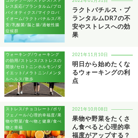
コルチゾール/ストレス/スト
2022年01月31日
レス反応/プランタルム/プロ
ラクトバチルス・プ
バイオティクス/マイクロバ
ランタルムDR7の不
イオーム/ラクトバチルス/不
安/乳酸菌/脳と腸/過敏性腸
安やストレスへの効
症候群
果
ウォーキング/ウォーキング
2021年11月10日
の効用/ストレス/ストレスの
明日から始めたくな
開放/セロトニンホルモン/ダ
るウォーキングの利
イエット/メラトニン/メンタ
ルヘルス/散歩
点
ストレス/チョコレート/ポリ
2021年10月08日
フェノール/心理的幸福度/果
果物や野菜をたくさ
物や野菜/食べ物と健康/食べ
ん食べると心理的幸
物と幸福
福度がアップする？