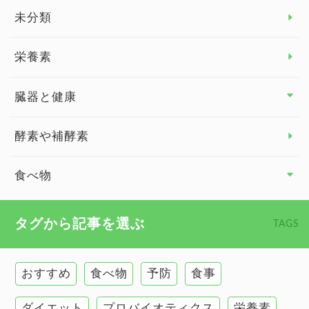
睡眠
未分類
脳の健康
栄養素
関節の健康
臓器と健康
臓器と健康 トップ
酵素や補酵素
副腎
食べ物
心臓の健康
食べ物 トップ
タグから記事を選ぶ
TAGS
慢性疲労
健康食
環境と健康
おすすめ
食べ物
予防
食事
甲状腺
ダイエット
プロバイオティクス
栄養素