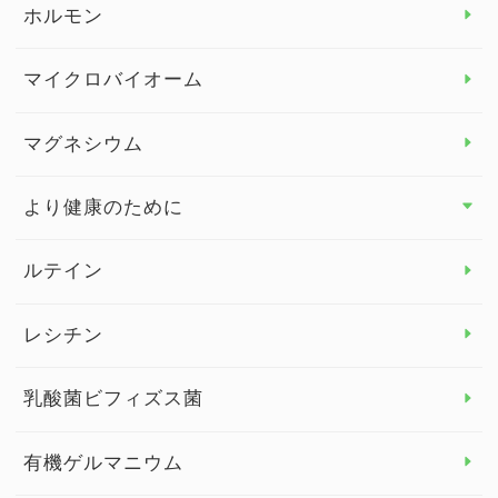
ホルモン
ビタミンC
マイクロバイオーム
ビタミンD
マグネシウム
ビタミンE
より健康のために
より健康のために トップ
ルテイン
デトックス
レシチン
女性の健康
乳酸菌ビフィズス菌
子供の健康
有機ゲルマニウム
眼の健康