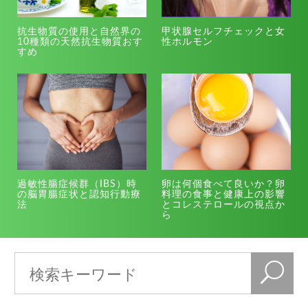
抗生物質の使用と自然界の
甲状腺セルフチェックと女
10種類の天然抗生物質おす
性ホルモン
すめ
過敏性腸症候群（IBS）時
卵は何個食べて良いか？卵
の脳胃腸症状と認知行動療
料理の食事と健康上の影響
法
とコレステロールの視点か
ら