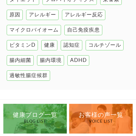
肌
原因
アレルギー
アレルギー反応
肝臓の健康
マイクロバイオーム
自己免疫疾患
腸の健康
ビタミンD
健康
認知症
コルチゾール
自己免疫疾患
高血圧
腸内細菌
腸内環境
ADHD
過敏性腸症候群
健康ブログ一覧
お客様の声一覧
BLOG LIST
VOICE LIST