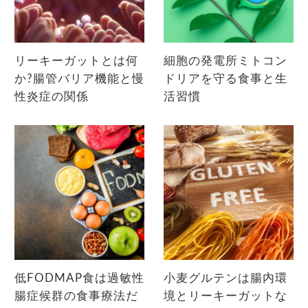
リーキーガットとは何
細胞の発電所ミトコン
か?腸管バリア機能と慢
ドリアを守る食事と生
性炎症の関係
活習慣
低FODMAP食は過敏性
小麦グルテンは腸内環
腸症候群の食事療法だ
境とリーキーガットな