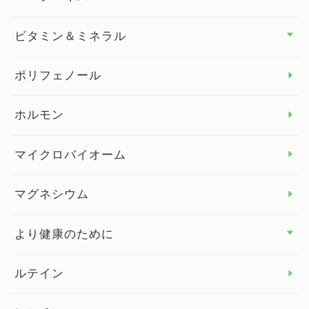
セルフメディケーション
食物繊維
ビタミン＆ミネラル
よくある質問
ビタミン＆ミネラル トップ
ポリフェノール
健康セミナー
ビタミンB
ホルモン
ビタミンC
マイクロバイオーム
ビタミンD
マグネシウム
ビタミンE
より健康のために
より健康のために トップ
ルテイン
デトックス