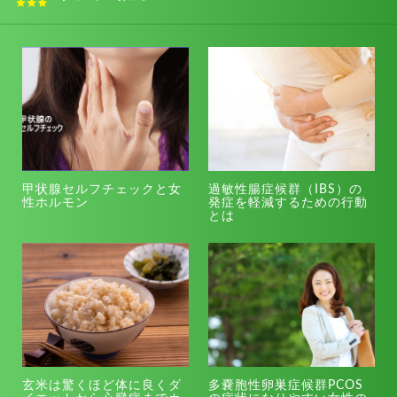
甲状腺セルフチェックと女
過敏性腸症候群（IBS）の
性ホルモン
発症を軽減するための行動
とは
玄米は驚くほど体に良くダ
多嚢胞性卵巣症候群PCOS