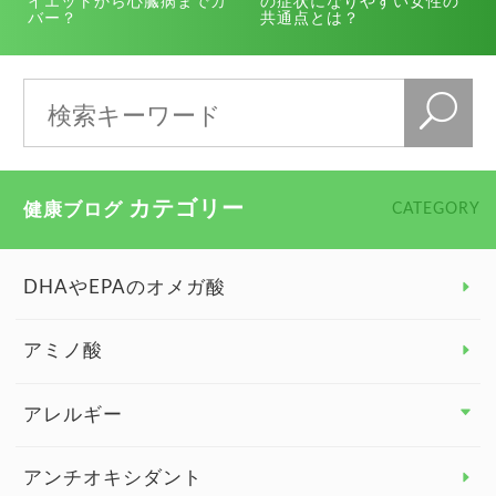
イエットから心臓病までカ
の症状になりやすい女性の
バー？
共通点とは？
カテゴリー
健康ブログ
CATEGORY
DHAやEPAのオメガ酸
アミノ酸
アレルギー
アレルギー トップ
アンチオキシダント