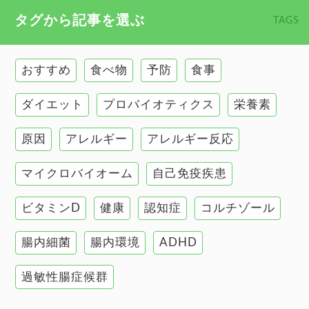
食べ物 トップ
タグから記事を選ぶ
TAGS
慢性疲労
健康食
環境と健康
おすすめ
食べ物
予防
食事
甲状腺
ダイエット
プロバイオティクス
栄養素
肌
原因
アレルギー
アレルギー反応
肝臓の健康
マイクロバイオーム
自己免疫疾患
腸の健康
ビタミンD
健康
認知症
コルチゾール
自己免疫疾患
高血圧
腸内細菌
腸内環境
ADHD
過敏性腸症候群