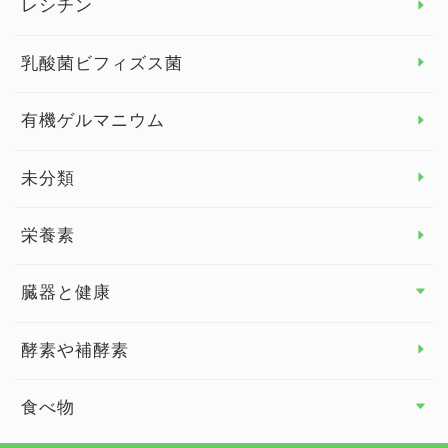
レシチン
女性の健康
乳酸菌ビフィズス菌
子供の健康
有機ゲルマニウム
眼の健康
睡眠
未分類
脳の健康
栄養素
関節の健康
臓器と健康
臓器と健康 トップ
酵素や補酵素
副腎
食べ物
心臓の健康