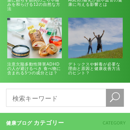
薬に頼らず筋肉のこりや痛
AGEsの糖化が肌や血管の健
みを和らげる12の自然な方
康に与える影響とは
法
注意欠陥多動性障害ADHD
デトックスや解毒が必要な
の人が避けるべき 食べ物に
理由と原因と健康改善方法
含まれる5つの成分とは？
のヒント？
カテゴリー
健康ブログ
CATEGORY