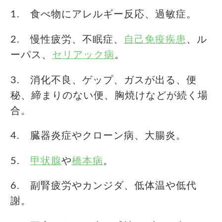
1. 食べ物にアレルギー反応、過敏症。
2. 慢性疲労、不眠症、
自己免疫疾患
、ル
ーパス、
セリアック病
。
3. 消化不良、ゲップ、ガスが出る、便
秘、締まりのない便、胸焼けなどが続く場
合。
4. 臓器炎症やクローン病、大腸炎。
5.
甲状腺
や
橋本病
。
6. 副腎疲労やカンジダ、低体温や低代
謝。