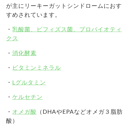
が主にリーキーガットシンドロームにおす
すめされています。
・
乳酸菌、ビフィズス菌、プロバイオティ
クス
・
消化酵素
・
ビタミンミネラル
・
Lグルタミン
・
ケルセチン
・
オメガ酸
（DHAやEPAなどオメガ３脂肪
酸）