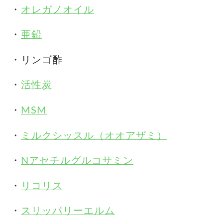
・
オレガノオイル
・
亜鉛
・リンゴ酢
・
活性炭
・
MSM
・
ミルクシッスル（オオアザミ）
・
Nアセチルグルコサミン
・
リコリス
・
スリッパリーエルム