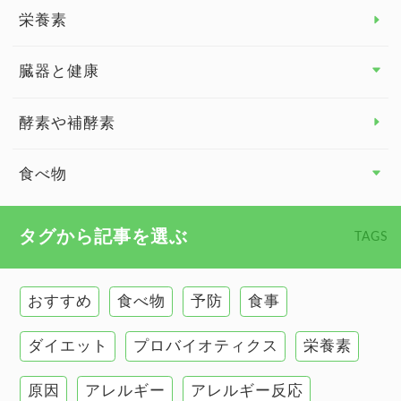
脳の健康
栄養素
関節の健康
臓器と健康
臓器と健康 トップ
酵素や補酵素
副腎
食べ物
心臓の健康
食べ物 トップ
タグから記事を選ぶ
TAGS
慢性疲労
健康食
環境と健康
おすすめ
食べ物
予防
食事
甲状腺
ダイエット
プロバイオティクス
栄養素
肌
原因
アレルギー
アレルギー反応