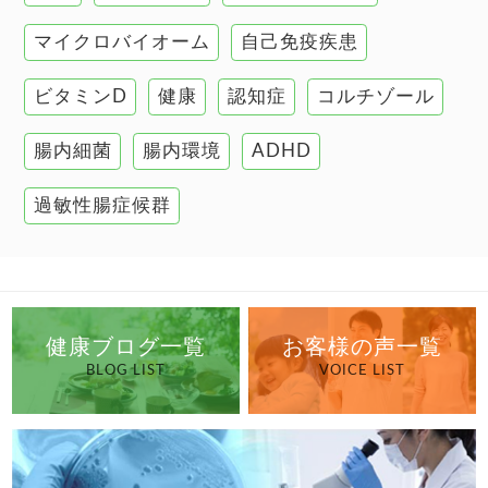
肝臓の健康
マイクロバイオーム
自己免疫疾患
腸の健康
ビタミンD
健康
認知症
コルチゾール
自己免疫疾患
高血圧
腸内細菌
腸内環境
ADHD
過敏性腸症候群
健康ブログ一覧
お客様の声一覧
BLOG LIST
VOICE LIST