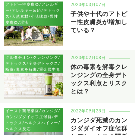
アトピー性皮膚炎/アレルギ
2023年03月07日
ー/アレルギー反応/デトック
子供や十代のアトピ
ス/天然素材/小児喘息/慢性
ー性皮膚炎が増加し
皮膚炎/湿疹
ている？
グルタチオン/クレンジング/
2023年02月08日
デトックス/全身デトックス/
体の毒素を解毒クレ
断食/毒素を解毒/重金属中毒
ンジングの全身デト
ックス利点とリスク
とは？
イースト菌感染症/カンジダ/
2022年09月28日
カンジダダイオフ症候群/デ
カンジダ死滅のカン
トックス/ヘルクスハイマー/
ジダダイオフ症候群
ヘルクス反応