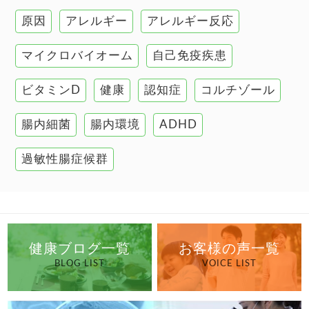
原因
アレルギー
アレルギー反応
肝臓の健康
マイクロバイオーム
自己免疫疾患
腸の健康
ビタミンD
健康
認知症
コルチゾール
自己免疫疾患
高血圧
腸内細菌
腸内環境
ADHD
過敏性腸症候群
健康ブログ一覧
お客様の声一覧
BLOG LIST
VOICE LIST