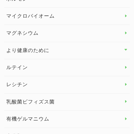
ビタミンC
マイクロバイオーム
ビタミンD
マグネシウム
ビタミンE
より健康のために
より健康のために トップ
ルテイン
デトックス
レシチン
女性の健康
乳酸菌ビフィズス菌
子供の健康
有機ゲルマニウム
眼の健康
睡眠