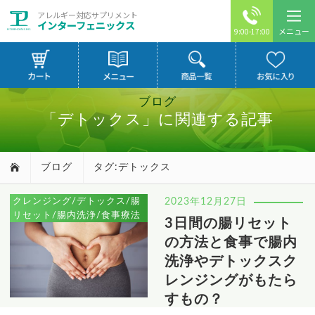
アレルギー対応サプリメント
インターフェニックス
メニュー
9:00-17:00
ブログ
「デトックス」に関連する記事
ブログ
タグ:デトックス
クレンジング/デトックス/腸
2023年12月27日
リセット/腸内洗浄/食事療法
3日間の腸リセット
の方法と食事で腸内
洗浄やデトックスク
レンジングがもたら
すもの？