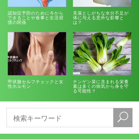
認知症予防のために今から
見落としがちな水分不足が
できることや食事と生活習
体に与える意外な影響と
慣の関係
は？
甲状腺セルフチェックと女
チンゲン菜に含まれる栄養
性ホルモン
素は多くの病気から身を守
る可能性？