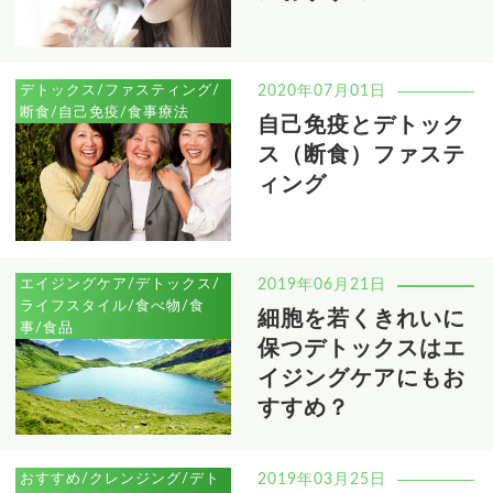
デトックス/ファスティング/
2020年07月01日
断食/自己免疫/食事療法
自己免疫とデトック
ス（断食）ファステ
ィング
エイジングケア/デトックス/
2019年06月21日
ライフスタイル/食べ物/食
細胞を若くきれいに
事/食品
保つデトックスはエ
イジングケアにもお
すすめ？
おすすめ/クレンジング/デト
2019年03月25日