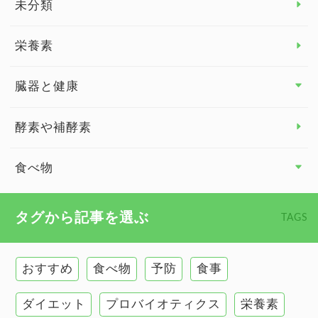
未分類
脳の健康
栄養素
関節の健康
臓器と健康
臓器と健康 トップ
酵素や補酵素
副腎
食べ物
心臓の健康
食べ物 トップ
タグから記事を選ぶ
TAGS
慢性疲労
健康食
環境と健康
おすすめ
食べ物
予防
食事
甲状腺
ダイエット
プロバイオティクス
栄養素
肌