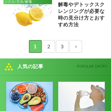
ックス/方法/解毒
解毒やデトックスク
レンジングが必要な
時の見分け方とおす
すめ方法
1
2
3
人気の記事
POPULAR ENTRY