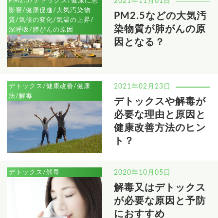
PM2.5/デトックス/健康に悪
2021年11月01日
影響/健康促進/大気汚染物
PM2.5などの大気汚
質/気候の変化/気温の上昇/
染物質が肺がんの原
深呼吸/肺がんの原因
因となる？
デトックス/健康改善/健康
2021年02月23日
法/解毒
デトックスや解毒が
必要な理由と原因と
健康改善方法のヒン
ト？
デトックス/解毒
2020年10月05日
解毒又はデトックス
が必要な原因と予防
におすすめ