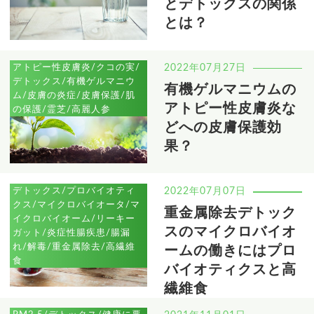
とデトックスの関係
とは？
アトピー性皮膚炎/クコの実/
2022年07月27日
デトックス/有機ゲルマニウ
有機ゲルマニウムの
ム/皮膚の炎症/皮膚保護/肌
アトピー性皮膚炎な
の保護/霊芝/高麗人参
どへの皮膚保護効
果？
デトックス/プロバイオティ
2022年07月07日
クス/マイクロバイオータ/マ
重金属除去デトック
イクロバイオーム/リーキー
スのマイクロバイオ
ガット/炎症性腸疾患/腸漏
れ/解毒/重金属除去/高繊維
ームの働きにはプロ
食
バイオティクスと高
繊維食