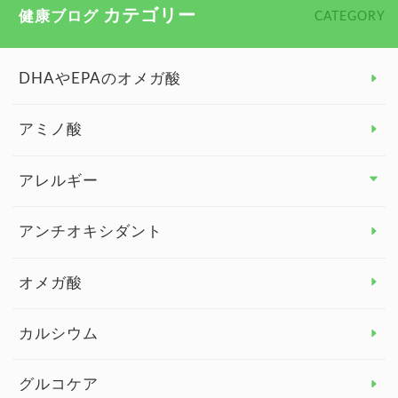
カテゴリー
健康ブログ
CATEGORY
DHAやEPAのオメガ酸
アミノ酸
アレルギー
アレルギー トップ
アンチオキシダント
カンジダ菌
オメガ酸
カルシウム
グルコケア