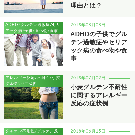
理由とは？
ADHD/グルテン過敏症/セリ
2018年08月08日
アック病/子供/食べ物/食事
ADHDの子供でグル
テン過敏症やセリア
ック病の食べ物や食
事
アレルギー反応/不耐性/小麦
2018年07月02日
グルテン/症状例
小麦グルテン不耐性
に関するアレルギー
反応の症状例
グルテン不耐性/グルテン反
2018年06月15日