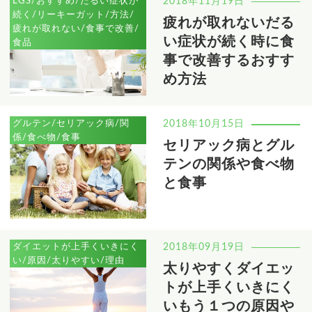
LGS/おすすめ/だるい症状が
2018年11月19日
続く/リーキーガット/方法/
疲れが取れないだる
疲れが取れない/食事で改善/
い症状が続く時に食
食品
事で改善するおすす
め方法
グルテン/セリアック病/関
2018年10月15日
係/食べ物/食事
セリアック病とグル
テンの関係や食べ物
と食事
ダイエットが上手くいきにく
2018年09月19日
い/原因/太りやすい/理由
太りやすくダイエッ
トが上手くいきにく
いもう１つの原因や