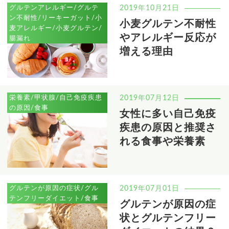
グルテンアレルギー/グルテ
2019年10月21日
ン不耐性/リーキーガット/小
小麦グルテン不耐性
麦アレルギー/小麦グルテン/
やアレルギー反応が
腸漏れ
増える理由
栄養素/甲状腺/自己免疫疾患
2019年07月12日
の原因/食事
女性に多い自己免疫
疾患の原因と推奨さ
れる食事や栄養素
グルテンが原因の症状/グル
2019年07月01日
テンフリーダイエット/食事
グルテンが原因の症
状とグルテンフリー