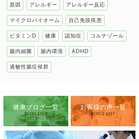
原因
アレルギー
アレルギー反応
肝臓の健康
マイクロバイオーム
自己免疫疾患
腸の健康
ビタミンD
健康
認知症
コルチゾール
自己免疫疾患
高血圧
腸内細菌
腸内環境
ADHD
過敏性腸症候群
健康ブログ一覧
お客様の声一覧
BLOG LIST
VOICE LIST