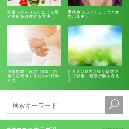
乾癬（かんせん）による慢
甲状腺セルフチェックと女
性炎症を管理する方法
性ホルモン
過敏性腸症候群（IBS）の
ビタミンD欠乏症が多数発
発症を軽減するための行動
生で影響、健康予防を考え
とは
る