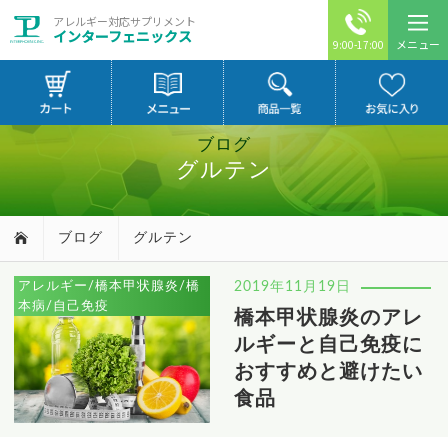
アレルギー対応サプリメント
インターフェニックス
メニュー
9:00-17:00
ブログ
グルテン
ブログ
グルテン
アレルギー/橋本甲状腺炎/橋
2019年11月19日
本病/自己免疫
橋本甲状腺炎のアレ
ルギーと自己免疫に
おすすめと避けたい
食品