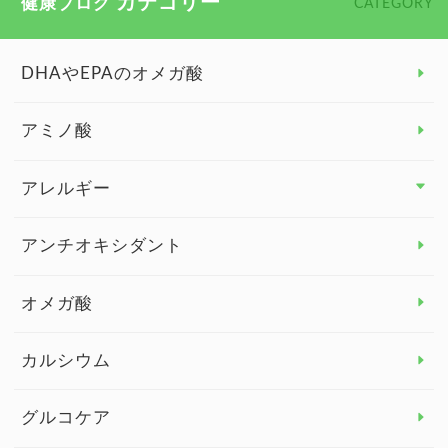
カテゴリー
健康ブログ
CATEGORY
DHAやEPAのオメガ酸
アミノ酸
アレルギー
アレルギー トップ
アンチオキシダント
カンジダ菌
オメガ酸
カルシウム
グルコケア