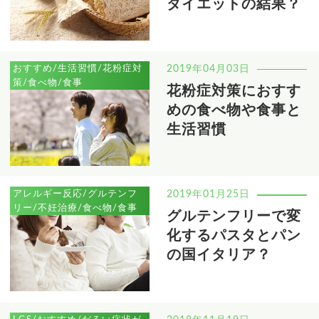
ダイエットの結果？
おすすめ/生活習慣/花粉症対
2019年04月03日
策/食べ物/食事
花粉症対策におすす
めの食べ物や食事と
生活習慣
アレルギー反応/グルテンフ
2019年01月25日
リー/不妊治療/食べ物/食事
グルテンフリーで変
化するパスタとパン
の国イタリア？