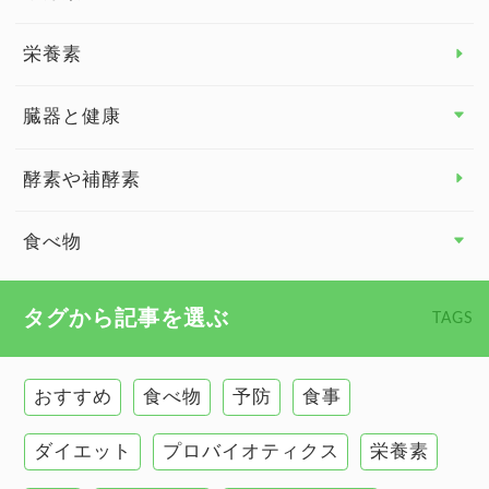
脳の健康
栄養素
関節の健康
臓器と健康
臓器と健康 トップ
酵素や補酵素
副腎
食べ物
心臓の健康
食べ物 トップ
タグから記事を選ぶ
TAGS
慢性疲労
健康食
環境と健康
おすすめ
食べ物
予防
食事
甲状腺
ダイエット
プロバイオティクス
栄養素
肌