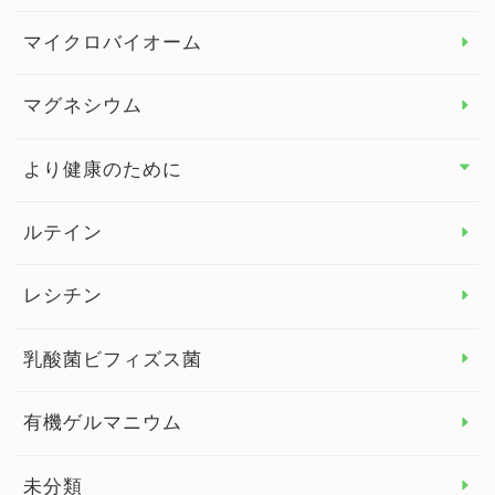
ビタミンC
マイクロバイオーム
ビタミンD
マグネシウム
ビタミンE
より健康のために
より健康のために トップ
ルテイン
デトックス
レシチン
女性の健康
乳酸菌ビフィズス菌
子供の健康
有機ゲルマニウム
眼の健康
睡眠
未分類