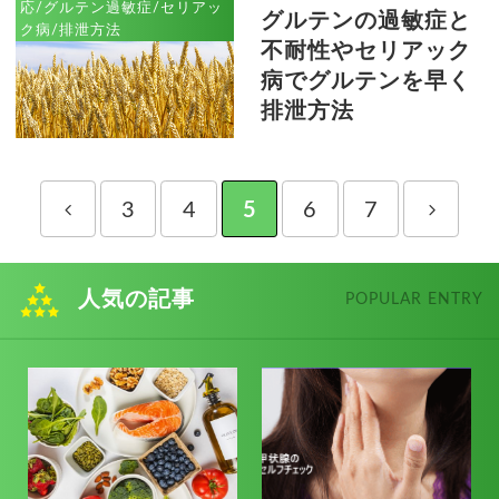
応/グルテン過敏症/セリアッ
グルテンの過敏症と
ク病/排泄方法
不耐性やセリアック
病でグルテンを早く
排泄方法
3
4
5
6
7
人気の記事
POPULAR ENTRY