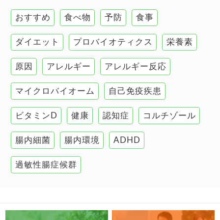
環境と健康
おすすめ
食べ物
予防
食事
甲状腺
ダイエット
プロバイオティクス
栄養素
肌
原因
アレルギー
アレルギー反応
肝臓の健康
マイクロバイオーム
自己免疫疾患
腸の健康
ビタミンD
健康
認知症
コルチゾール
自己免疫疾患
高血圧
腸内細菌
腸内環境
ADHD
過敏性腸症候群