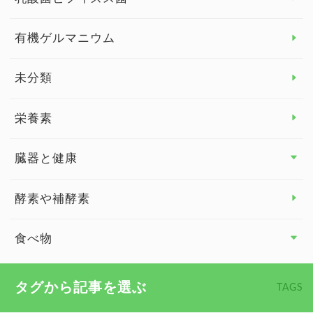
子供の健康
有機ゲルマニウム
眼の健康
睡眠
未分類
脳の健康
栄養素
関節の健康
臓器と健康
臓器と健康 トップ
酵素や補酵素
副腎
食べ物
心臓の健康
食べ物 トップ
タグから記事を選ぶ
TAGS
慢性疲労
健康食