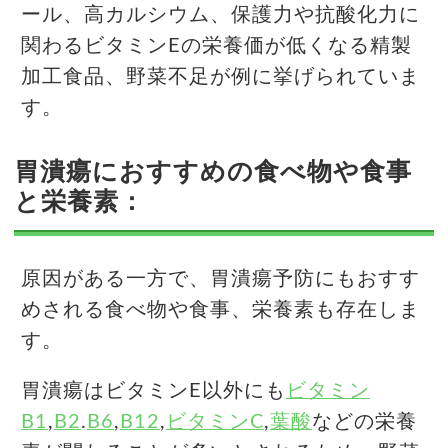
ール、高カルシウム、保護力や抗酸化力に
関わるビタミンEの栄養価が低くなる精製
加工食品、野菜不足が例に挙げられていま
す。
胃潰瘍におすすめの食べ物や食事
と栄養素：
原因がある一方で、胃潰瘍予防にもおすす
めされる食べ物や食事、栄養素も存在しま
す。
胃潰瘍はビタミンE以外にも
ビタミン
B1
,
B2
.
B6
,
B12
,
ビタミンC
,
葉酸
などの栄養