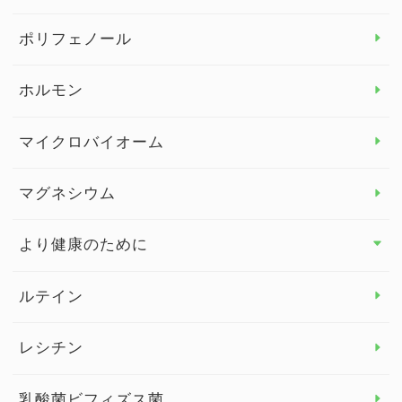
よくある質問
ビタミン＆ミネラル トップ
ポリフェノール
健康セミナー
ビタミンB
ホルモン
ビタミンC
マイクロバイオーム
ビタミンD
マグネシウム
ビタミンE
より健康のために
より健康のために トップ
ルテイン
デトックス
レシチン
女性の健康
乳酸菌ビフィズス菌