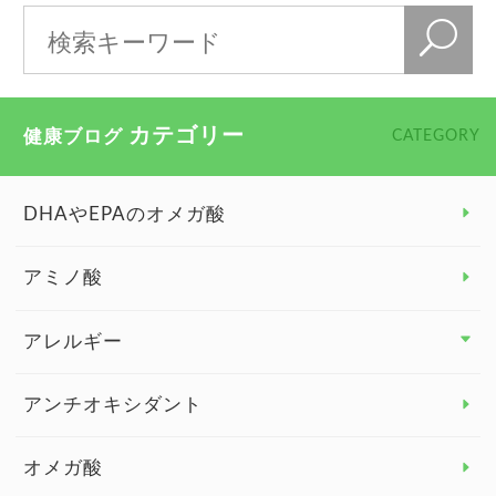
カテゴリー
健康ブログ
CATEGORY
DHAやEPAのオメガ酸
アミノ酸
アレルギー
アレルギー トップ
アンチオキシダント
カンジダ菌
オメガ酸