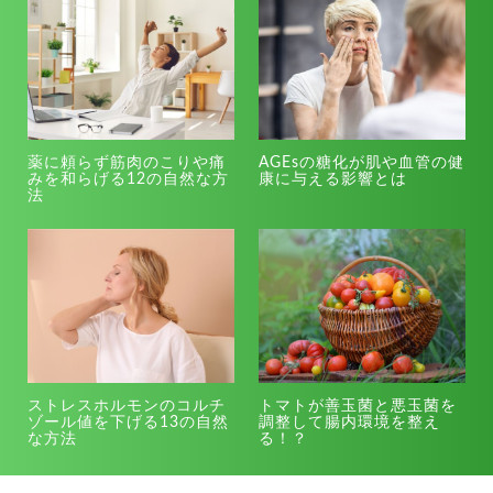
薬に頼らず筋肉のこりや痛
AGEsの糖化が肌や血管の健
みを和らげる12の自然な方
康に与える影響とは
法
ストレスホルモンのコルチ
トマトが善玉菌と悪玉菌を
ゾール値を下げる13の自然
調整して腸内環境を整え
な方法
る！？