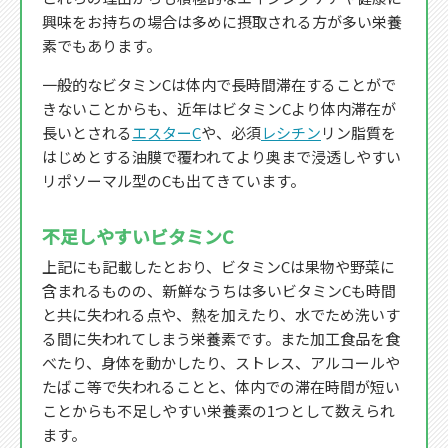
興味をお持ちの場合は多めに摂取される方が多い栄養
素でもあります。
一般的なビタミンCは体内で長時間滞在することがで
きないことからも、近年はビタミンCより体内滞在が
長いとされる
エスターC
や、必須
レシチン
リン脂質を
はじめとする油膜で覆われてより奥まで浸透しやすい
リポソーマル型のCも出てきています。
不足しやすいビタミンC
上記にも記載したとおり、ビタミンCは果物や野菜に
含まれるものの、新鮮なうちは多いビタミンCも時間
と共に失われる点や、熱を加えたり、水でため洗いす
る間に失われてしまう栄養素です。また加工食品を食
べたり、身体を動かしたり、ストレス、アルコールや
たばこ等で失われることと、体内での滞在時間が短い
ことからも不足しやすい栄養素の1つとして数えられ
ます。