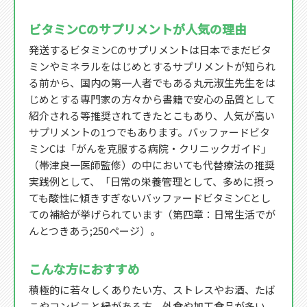
ビタミンCのサプリメントが人気の理由
発送するビタミンCのサプリメントは日本でまだビタ
ミンやミネラルをはじめとするサプリメントが知られ
る前から、国内の第一人者でもある丸元淑生先生をは
じめとする専門家の方々から書籍で安心の品質として
紹介される等推奨されてきたとこもあり、人気が高い
サプリメントの1つでもあります。バッファードビタ
ミンCは「がんを克服する病院・クリニックガイド」
（帯津良一医師監修）の中においても代替療法の推奨
実践例として、「日常の栄養管理として、多めに摂っ
ても酸性に傾きすぎないバッファードビタミンCとし
ての補給が挙げられています（第四章：日常生活でが
んとつきあう;250ページ）。
こんな方におすすめ
積極的に若々しくありたい方、ストレスやお酒、たば
こやコンビニと縁がある方、外食や加工食品が多い