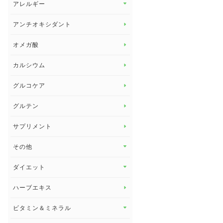
アレルギー
アレルギー トップ
アンチオキシダント
カンジダ菌
オメガ酸
カルシウム
グルコケア
グルテン
サプリメント
その他
その他 トップ
ダイエット
スタッフブログ
ダイエット トップ
ハーブエキス
セルフメディケーション
食物繊維
ビタミン＆ミネラル
よくある質問