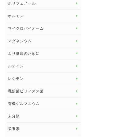
ビタミン＆ミネラル トップ
ポリフェノール
健康セミナー
ビタミンB
ホルモン
ビタミンC
マイクロバイオーム
ビタミンD
マグネシウム
ビタミンE
より健康のために
より健康のために トップ
ルテイン
デトックス
レシチン
女性の健康
乳酸菌ビフィズス菌
子供の健康
有機ゲルマニウム
眼の健康
睡眠
未分類
脳の健康
栄養素
関節の健康