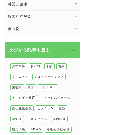
臓器と健康
臓器と健康 トップ
酵素や補酵素
副腎
食べ物
心臓の健康
食べ物 トップ
慢性疲労
タグから記事を選ぶ
健康食
TAGS
環境と健康
甲状腺
おすすめ
食べ物
予防
食事
肌
ダイエット
プロバイオティクス
肝臓の健康
栄養素
原因
アレルギー
腸の健康
アレルギー反応
マイクロバイオーム
自己免疫疾患
自己免疫疾患
ビタミンD
健康
高血圧
認知症
コルチゾール
腸内細菌
腸内環境
ADHD
過敏性腸症候群