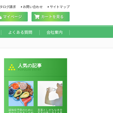
タログ請求
お問い合わせ
サイトマップ
マイページ
カートを見る
よくある質問
会社案内
人気の記事
POPULAR ENTRY
認知症予防のために
見落としがちな水分
今からできることや
不足が体に与える意