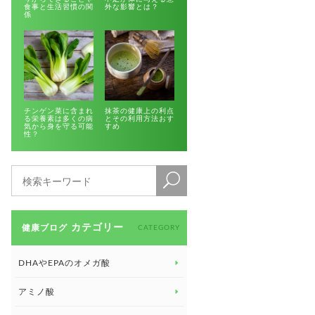
食事と生活習慣の関
外な影響とは？
係
チンゲン菜に含まれ
抹茶の健康上の利点
る栄養素は多くの病
とその利用方法おす
気から身を守る可能
すめ
性？
カテゴリー
健康ブログ
CATEGORY
DHAやEPAのオメガ酸
アミノ酸