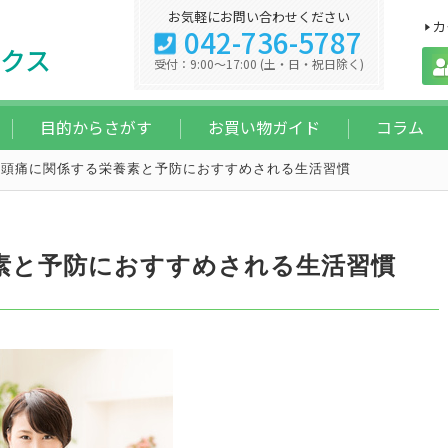
お気軽にお問い合わせください
カ
042-736-5787
クス
受付：9:00～17:00 (土・日・祝日除く)
目的からさがす
お買い物ガイド
コラム
偏頭痛に関係する栄養素と予防におすすめされる生活習慣
素と予防におすすめされる生活習慣