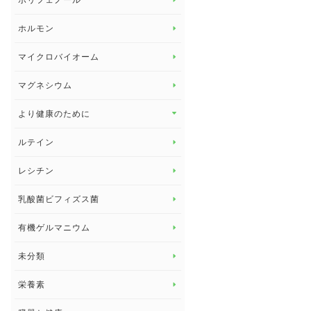
ポリフェノール
健康セミナー
ビタミンB
ホルモン
ビタミンC
マイクロバイオーム
ビタミンD
マグネシウム
ビタミンE
より健康のために
より健康のために トップ
ルテイン
デトックス
レシチン
女性の健康
乳酸菌ビフィズス菌
子供の健康
有機ゲルマニウム
眼の健康
睡眠
未分類
脳の健康
栄養素
関節の健康