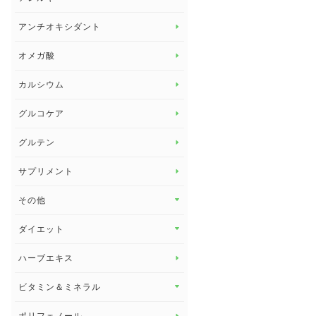
アレルギー トップ
アンチオキシダント
カンジダ菌
オメガ酸
カルシウム
グルコケア
グルテン
サプリメント
その他
その他 トップ
ダイエット
スタッフブログ
ダイエット トップ
ハーブエキス
セルフメディケーション
食物繊維
ビタミン＆ミネラル
よくある質問
ビタミン＆ミネラル トップ