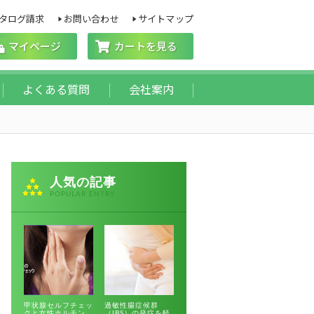
タログ請求
お問い合わせ
サイトマップ
マイページ
カートを見る
よくある質問
会社案内
人気の記事
POPULAR ENTRY
甲状腺セルフチェッ
過敏性腸症候群
クと女性ホルモン
（IBS）の発症を軽