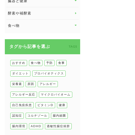
臓器と健康
臓器と健康 トップ
酵素や補酵素
副腎
食べ物
心臓の健康
食べ物 トップ
慢性疲労
タグから記事を選ぶ
健康食
TAGS
環境と健康
甲状腺
おすすめ
食べ物
予防
食事
肌
ダイエット
プロバイオティクス
肝臓の健康
栄養素
原因
アレルギー
腸の健康
アレルギー反応
マイクロバイオーム
自己免疫疾患
自己免疫疾患
ビタミンD
健康
高血圧
認知症
コルチゾール
腸内細菌
腸内環境
ADHD
過敏性腸症候群