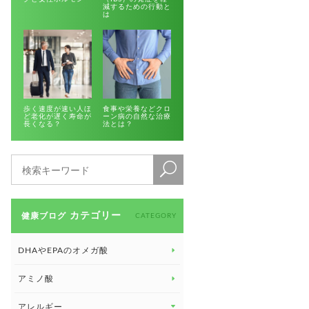
減するための行動と
は
歩く速度が速い人ほ
食事や栄養などクロ
ど老化が遅く寿命が
ーン病の自然な治療
長くなる？
法とは？
カテゴリー
健康ブログ
CATEGORY
DHAやEPAのオメガ酸
アミノ酸
アレルギー