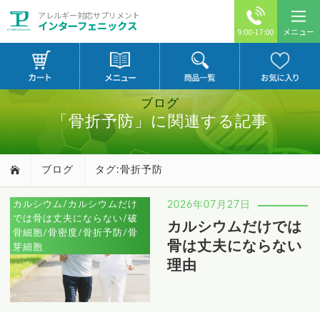
アレルギー対応サプリメント
インターフェニックス
メニュー
9:00-17:00
ブログ
「骨折予防」に関連する記事
ブログ
タグ:骨折予防
カルシウム/カルシウムだけ
2026年07月27日
では骨は丈夫にならない/破
カルシウムだけでは
骨細胞/骨密度/骨折予防/骨
骨は丈夫にならない
芽細胞
理由