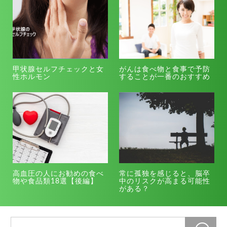
甲状腺セルフチェックと女
がんは食べ物と食事で予防
性ホルモン
することが一番のおすすめ
高血圧の人にお勧めの食べ
常に孤独を感じると、脳卒
物や食品類18選【後編】
中のリスクが高まる可能性
がある？