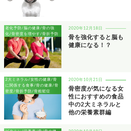
老化予防/脳の健康/骨の強
2020年12月18日
化/骨密度を増やす/骨折予防
骨を強化すると脳も
健康になる！？
2大ミネラル/女性の健康/骨
2020年10月21日
に関係する食事/骨の健康/骨
骨密度が気になる女
密度/骨折予防/骨粗鬆症
性におすすめの食品
中の2大ミネラルと
他の栄養素群編