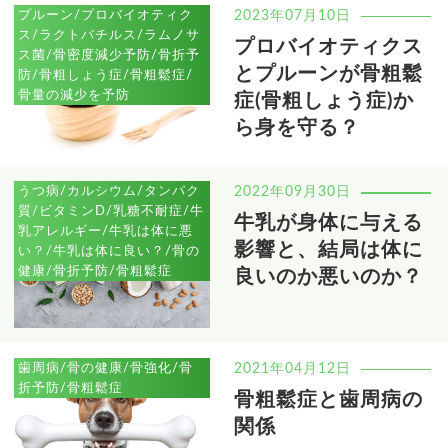
プルーン/プロバイオティク
2023年07月10日
ス/ラクトバチルス/ラムノサ
プロバイオティクス
ス菌/骨密度減少予防/骨折予
とプルーンが骨粗鬆
防/骨粗しょう症/骨粗鬆症/
骨量の減少を予防
症(骨粗しょう症)か
ら身を守る？
うつ病/カルシウム/タンパク
2022年09月30日
質/ビタミンD/乳糖不耐症/牛
牛乳が身体に与える
乳アレルギー/牛乳は体に悪
影響と、結局は体に
い？/牛乳は体に良い？/骨の
健康/骨折予防/骨粗鬆症
良いのか悪いのか？
歯周病/骨の健康/骨強化/骨
2021年04月12日
折予防/骨粗鬆症
骨粗鬆症と歯周病の
関係