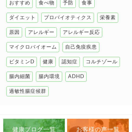
おすすめ
食べ物
予防
食事
甲状腺
ダイエット
プロバイオティクス
栄養素
肌
原因
アレルギー
アレルギー反応
肝臓の健康
マイクロバイオーム
自己免疫疾患
腸の健康
ビタミンD
健康
認知症
コルチゾール
自己免疫疾患
高血圧
腸内細菌
腸内環境
ADHD
過敏性腸症候群
健康ブログ一覧
お客様の声一覧