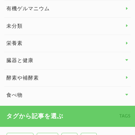
有機ゲルマニウム
眼の健康
睡眠
未分類
脳の健康
栄養素
関節の健康
臓器と健康
臓器と健康 トップ
酵素や補酵素
副腎
食べ物
心臓の健康
食べ物 トップ
タグから記事を選ぶ
TAGS
慢性疲労
健康食
環境と健康