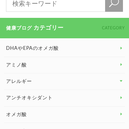
カテゴリー
健康ブログ
CATEGORY
DHAやEPAのオメガ酸
アミノ酸
アレルギー
アレルギー トップ
アンチオキシダント
カンジダ菌
オメガ酸