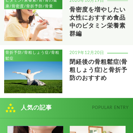
ビタミン/栄養素/骨/骨の健
2020年10月19日
康/骨密度/骨折予防/骨量
骨密度を増やしたい
女性におすすめ食品
中のビタミン栄養素
群編
骨折予防/骨粗しょう症/骨粗
2019年12月20日
鬆症
閉経後の骨粗鬆症(骨
粗しょう症)と骨折予
防のおすすめ
人気の記事
POPULAR ENTRY