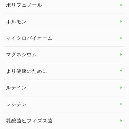
ビタミン＆ミネラル トップ
ポリフェノール
健康セミナー
ビタミンB
ホルモン
ビタミンC
マイクロバイオーム
ビタミンD
マグネシウム
ビタミンE
より健康のために
より健康のために トップ
ルテイン
デトックス
レシチン
女性の健康
乳酸菌ビフィズス菌
子供の健康