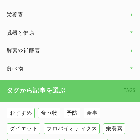
脳の健康
栄養素
関節の健康
臓器と健康
臓器と健康 トップ
酵素や補酵素
副腎
食べ物
心臓の健康
食べ物 トップ
タグから記事を選ぶ
TAGS
慢性疲労
健康食
環境と健康
おすすめ
食べ物
予防
食事
甲状腺
ダイエット
プロバイオティクス
栄養素
肌