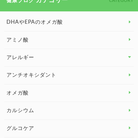
カテゴリー
健康ブログ
CATEGORY
DHAやEPAのオメガ酸
アミノ酸
アレルギー
アレルギー トップ
アンチオキシダント
カンジダ菌
オメガ酸
カルシウム
グルコケア