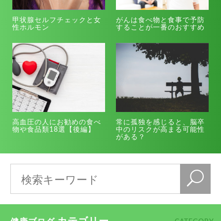
甲状腺セルフチェックと女
がんは食べ物と食事で予防
性ホルモン
することが一番のおすすめ
高血圧の人にお勧めの食べ
常に孤独を感じると、脳卒
物や食品類18選【後編】
中のリスクが高まる可能性
がある？