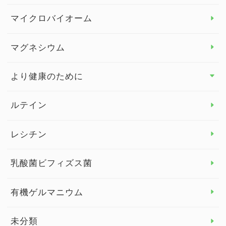
ビタミンC
マイクロバイオーム
ビタミンD
マグネシウム
ビタミンE
より健康のために
より健康のために トップ
ルテイン
デトックス
レシチン
女性の健康
乳酸菌ビフィズス菌
子供の健康
有機ゲルマニウム
眼の健康
睡眠
未分類