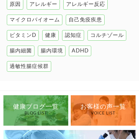
原因
アレルギー
アレルギー反応
肝臓の健康
マイクロバイオーム
自己免疫疾患
腸の健康
ビタミンD
健康
認知症
コルチゾール
自己免疫疾患
高血圧
腸内細菌
腸内環境
ADHD
過敏性腸症候群
健康ブログ一覧
お客様の声一覧
BLOG LIST
VOICE LIST