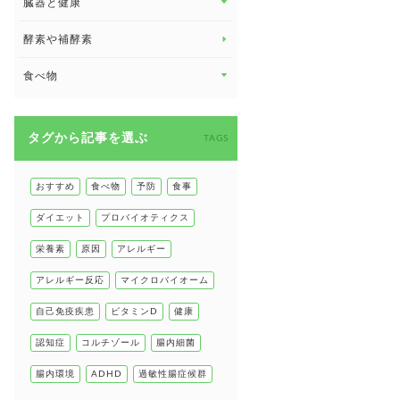
臓器と健康
臓器と健康 トップ
酵素や補酵素
副腎
食べ物
心臓の健康
食べ物 トップ
慢性疲労
タグから記事を選ぶ
健康食
TAGS
環境と健康
甲状腺
おすすめ
食べ物
予防
食事
肌
ダイエット
プロバイオティクス
肝臓の健康
栄養素
原因
アレルギー
腸の健康
アレルギー反応
マイクロバイオーム
自己免疫疾患
自己免疫疾患
ビタミンD
健康
高血圧
認知症
コルチゾール
腸内細菌
腸内環境
ADHD
過敏性腸症候群