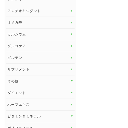
アレルギー トップ
アンチオキシダント
カンジダ菌
オメガ酸
カルシウム
グルコケア
グルテン
サプリメント
その他
その他 トップ
ダイエット
スタッフブログ
ダイエット トップ
ハーブエキス
セルフメディケーション
食物繊維
ビタミン＆ミネラル
よくある質問
ビタミン＆ミネラル トップ