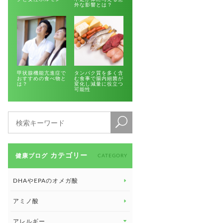
外な影響とは？
甲状腺機能亢進症で
タンパク質を多く含
おすすめの食べ物と
む食事で腸内細菌が
は？
変化し減量に役立つ
可能性
カテゴリー
健康ブログ
CATEGORY
DHAやEPAのオメガ酸
アミノ酸
アレルギー