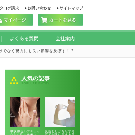
タログ請求
お問い合わせ
サイトマップ
マイページ
カートを見る
よくある質問
会社案内
けでなく視力にも良い影響を及ぼす！？
人気の記事
POPULAR ENTRY
甲状腺セルフチェッ
見落としがちな水分
クと女性ホルモン
不足が体に与える意