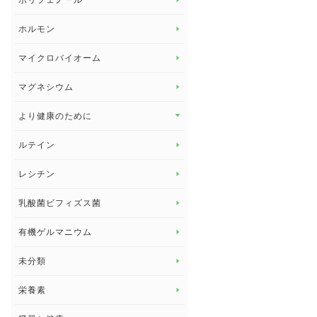
ポリフェノール
健康セミナー
ビタミンB
ホルモン
ビタミンC
マイクロバイオーム
ビタミンD
マグネシウム
ビタミンE
より健康のために
より健康のために トップ
ルテイン
デトックス
レシチン
女性の健康
乳酸菌ビフィズス菌
子供の健康
有機ゲルマニウム
眼の健康
睡眠
未分類
脳の健康
栄養素
関節の健康