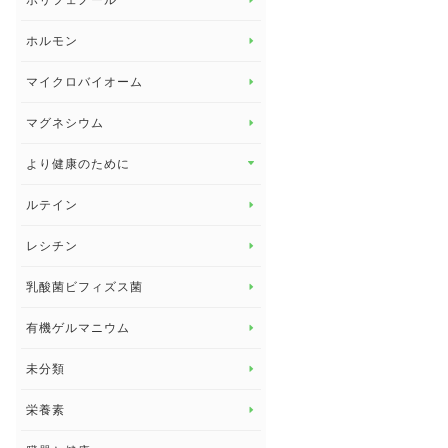
ポリフェノール
健康セミナー
ビタミンB
ホルモン
ビタミンC
マイクロバイオーム
ビタミンD
マグネシウム
ビタミンE
より健康のために
より健康のために トップ
ルテイン
デトックス
レシチン
女性の健康
乳酸菌ビフィズス菌
子供の健康
有機ゲルマニウム
眼の健康
睡眠
未分類
脳の健康
栄養素
関節の健康