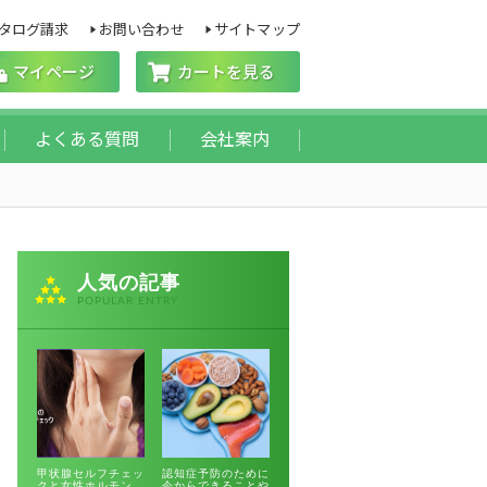
タログ請求
お問い合わせ
サイトマップ
マイページ
カートを見る
よくある質問
会社案内
人気の記事
POPULAR ENTRY
甲状腺セルフチェッ
認知症予防のために
クと女性ホルモン
今からできることや