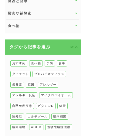
臓器と健康
臓器と健康 トップ
酵素や補酵素
副腎
食べ物
心臓の健康
食べ物 トップ
慢性疲労
タグから記事を選ぶ
健康食
TAGS
環境と健康
甲状腺
おすすめ
食べ物
予防
食事
肌
ダイエット
プロバイオティクス
肝臓の健康
栄養素
原因
アレルギー
腸の健康
アレルギー反応
マイクロバイオーム
自己免疫疾患
自己免疫疾患
ビタミンD
健康
高血圧
認知症
コルチゾール
腸内細菌
腸内環境
ADHD
過敏性腸症候群