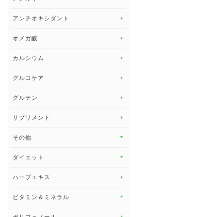
アレルギー トップ
アンチオキシダント
カンジダ菌
オメガ酸
カルシウム
グルコケア
グルテン
サプリメント
その他
その他 トップ
ダイエット
スタッフブログ
ダイエット トップ
ハーブエキス
セルフメディケーション
食物繊維
ビタミン＆ミネラル
よくある質問
ビタミン＆ミネラル トップ