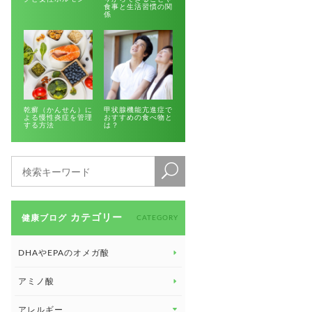
食事と生活習慣の関
係
乾癬（かんせん）に
甲状腺機能亢進症で
よる慢性炎症を管理
おすすめの食べ物と
する方法
は？
カテゴリー
健康ブログ
CATEGORY
DHAやEPAのオメガ酸
アミノ酸
アレルギー