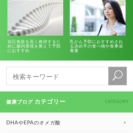
自己免疫を高く維持するた
乳がん予防におすすめされ
めに腸内環境を整えて予防
る決め手の食べ物や食事栄
におすすめ
養素
カテゴリー
健康ブログ
CATEGORY
DHAやEPAのオメガ酸