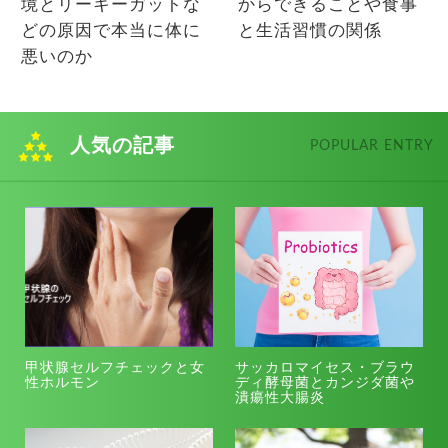
境とリーキーガットな
からできることや食事
どの原因で本当に体に
と生活習慣の関係
悪いのか
人気の記事
POPULAR ENTRY
甲状腺セルフチェックと女
サッカロマイセス・ブラウ
性ホルモン
ディ酵母菌とカンジダ菌や
潰瘍性大腸炎