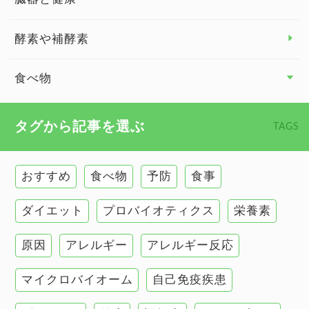
臓器と健康 トップ
酵素や補酵素
副腎
食べ物
心臓の健康
食べ物 トップ
タグから記事を選ぶ
TAGS
慢性疲労
健康食
環境と健康
おすすめ
食べ物
予防
食事
甲状腺
ダイエット
プロバイオティクス
栄養素
肌
原因
アレルギー
アレルギー反応
肝臓の健康
マイクロバイオーム
自己免疫疾患
腸の健康