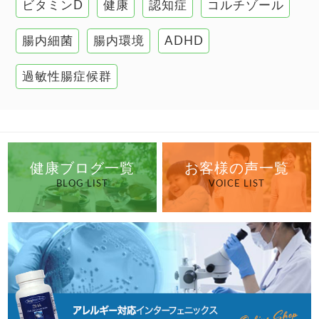
ビタミンD
健康
認知症
コルチゾール
自己免疫疾患
高血圧
腸内細菌
腸内環境
ADHD
過敏性腸症候群
健康ブログ一覧
お客様の声一覧
BLOG LIST
VOICE LIST