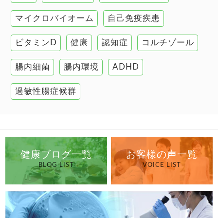
肝臓の健康
マイクロバイオーム
自己免疫疾患
腸の健康
ビタミンD
健康
認知症
コルチゾール
自己免疫疾患
高血圧
腸内細菌
腸内環境
ADHD
過敏性腸症候群
健康ブログ一覧
お客様の声一覧
BLOG LIST
VOICE LIST