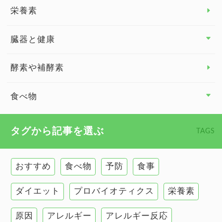
脳の健康
栄養素
関節の健康
臓器と健康
臓器と健康 トップ
酵素や補酵素
副腎
食べ物
心臓の健康
食べ物 トップ
タグから記事を選ぶ
TAGS
慢性疲労
健康食
環境と健康
おすすめ
食べ物
予防
食事
甲状腺
ダイエット
プロバイオティクス
栄養素
肌
原因
アレルギー
アレルギー反応