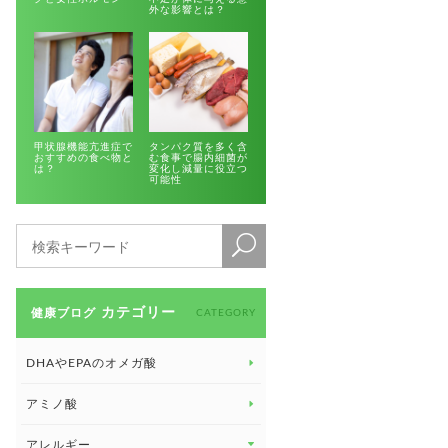
外な影響とは？
甲状腺機能亢進症で
タンパク質を多く含
おすすめの食べ物と
む食事で腸内細菌が
は？
変化し減量に役立つ
可能性
カテゴリー
健康ブログ
CATEGORY
DHAやEPAのオメガ酸
アミノ酸
アレルギー