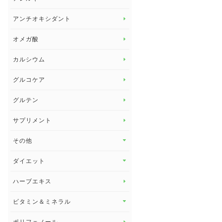
アレルギー トップ
アンチオキシダント
カンジダ菌
オメガ酸
カルシウム
グルコケア
グルテン
サプリメント
その他
その他 トップ
ダイエット
スタッフブログ
ダイエット トップ
ハーブエキス
セルフメディケーション
食物繊維
ビタミン＆ミネラル
よくある質問
ビタミン＆ミネラル トップ