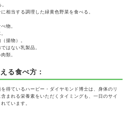
る。
分に相当する調理した緑黄色野菜を食べる。
食べ物。
水。
物（揚物）。
肪ではない乳製品。
い肉類。
考える食べ方：
頼を得ているハービー・ダイヤモンド博士は、身体のリ
に含まれる栄養素をいただくタイミングも、一日のサイ
されています。