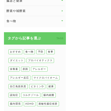
臓器と健康
臓器と健康 トップ
酵素や補酵素
副腎
食べ物
心臓の健康
食べ物 トップ
慢性疲労
タグから記事を選ぶ
健康食
TAGS
環境と健康
甲状腺
おすすめ
食べ物
予防
食事
肌
ダイエット
プロバイオティクス
肝臓の健康
栄養素
原因
アレルギー
腸の健康
アレルギー反応
マイクロバイオーム
自己免疫疾患
自己免疫疾患
ビタミンD
健康
高血圧
認知症
コルチゾール
腸内細菌
腸内環境
ADHD
過敏性腸症候群