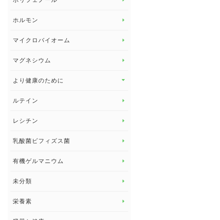
ポリフェノール
健康セミナー
ビタミンB
ホルモン
ビタミンC
マイクロバイオーム
ビタミンD
マグネシウム
ビタミンE
より健康のために
より健康のために トップ
ルテイン
デトックス
レシチン
女性の健康
乳酸菌ビフィズス菌
子供の健康
有機ゲルマニウム
眼の健康
睡眠
未分類
脳の健康
栄養素
関節の健康