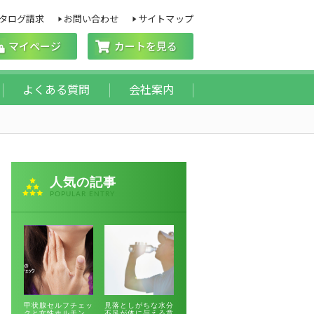
タログ請求
お問い合わせ
サイトマップ
マイページ
カートを見る
よくある質問
会社案内
人気の記事
POPULAR ENTRY
甲状腺セルフチェッ
見落としがちな水分
クと女性ホルモン
不足が体に与える意