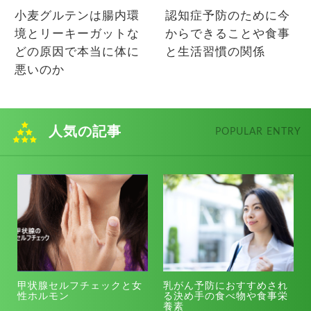
小麦グルテンは腸内環
認知症予防のために今
境とリーキーガットな
からできることや食事
どの原因で本当に体に
と生活習慣の関係
悪いのか
人気の記事
POPULAR ENTRY
甲状腺セルフチェックと女
乳がん予防におすすめされ
性ホルモン
る決め手の食べ物や食事栄
養素