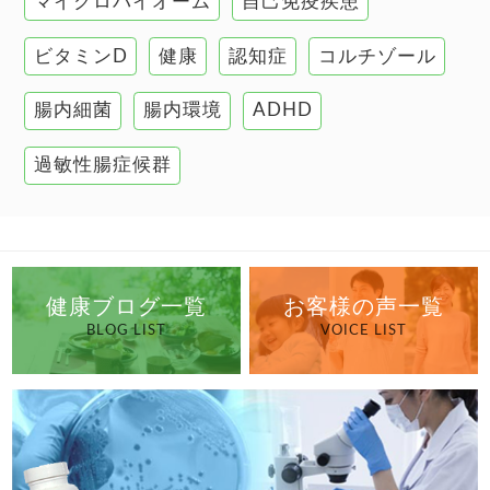
マイクロバイオーム
自己免疫疾患
腸の健康
ビタミンD
健康
認知症
コルチゾール
自己免疫疾患
高血圧
腸内細菌
腸内環境
ADHD
過敏性腸症候群
健康ブログ一覧
お客様の声一覧
BLOG LIST
VOICE LIST