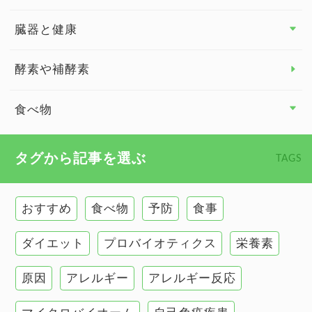
関節の健康
臓器と健康
臓器と健康 トップ
酵素や補酵素
副腎
食べ物
心臓の健康
食べ物 トップ
タグから記事を選ぶ
TAGS
慢性疲労
健康食
環境と健康
おすすめ
食べ物
予防
食事
甲状腺
ダイエット
プロバイオティクス
栄養素
肌
原因
アレルギー
アレルギー反応
肝臓の健康