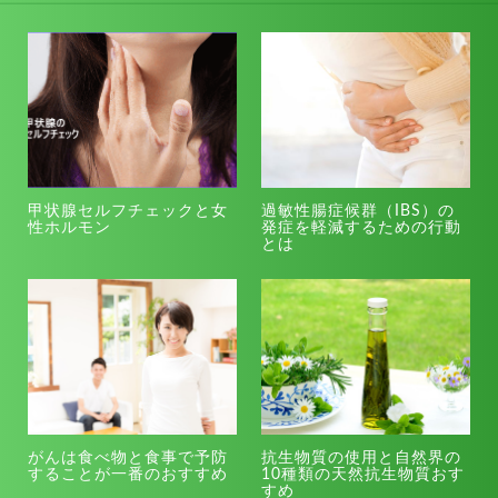
甲状腺セルフチェックと女
過敏性腸症候群（IBS）の
性ホルモン
発症を軽減するための行動
とは
がんは食べ物と食事で予防
抗生物質の使用と自然界の
することが一番のおすすめ
10種類の天然抗生物質おす
すめ