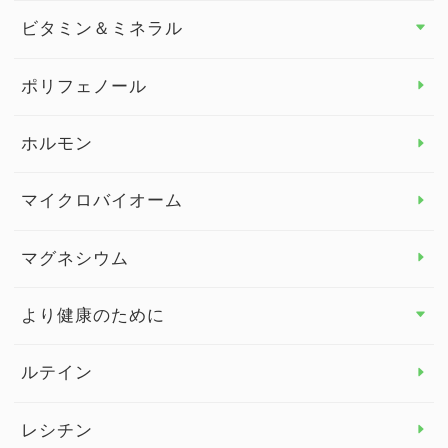
食物繊維
ビタミン＆ミネラル
よくある質問
ビタミン＆ミネラル トップ
ポリフェノール
健康セミナー
ビタミンB
ホルモン
ビタミンC
マイクロバイオーム
ビタミンD
マグネシウム
ビタミンE
より健康のために
より健康のために トップ
ルテイン
デトックス
レシチン