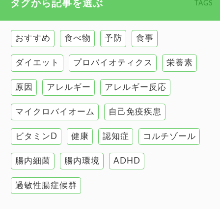
タグから記事を選ぶ
TAGS
慢性疲労
健康食
環境と健康
おすすめ
食べ物
予防
食事
甲状腺
ダイエット
プロバイオティクス
栄養素
肌
原因
アレルギー
アレルギー反応
肝臓の健康
マイクロバイオーム
自己免疫疾患
腸の健康
ビタミンD
健康
認知症
コルチゾール
自己免疫疾患
高血圧
腸内細菌
腸内環境
ADHD
過敏性腸症候群