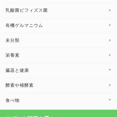
女性の健康
乳酸菌ビフィズス菌
子供の健康
有機ゲルマニウム
眼の健康
睡眠
未分類
脳の健康
栄養素
関節の健康
臓器と健康
臓器と健康 トップ
酵素や補酵素
副腎
食べ物
心臓の健康
食べ物 トップ