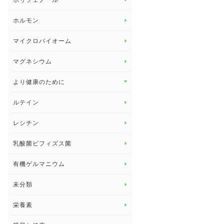
ポリフェノール
健康セミナー
ビタミンB
ホルモン
ビタミンC
マイクロバイオーム
ビタミンD
マグネシウム
ビタミンE
より健康のために
より健康のために トップ
ルテイン
デトックス
レシチン
女性の健康
乳酸菌ビフィズス菌
子供の健康
有機ゲルマニウム
眼の健康
睡眠
未分類
脳の健康
栄養素
関節の健康