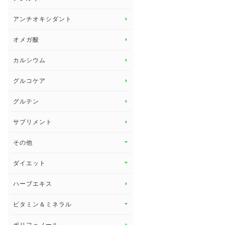
アレルギー トップ
アンチオキシダント
カンジダ菌
オメガ酸
カルシウム
グルコケア
グルテン
サプリメント
その他
その他 トップ
ダイエット
スタッフブログ
ダイエット トップ
ハーブエキス
セルフメディケーション
食物繊維
ビタミン＆ミネラル
よくある質問
ビタミン＆ミネラル トップ