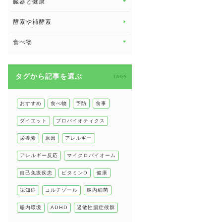
臓器と健康
臓器と健康 トップ
酵素や補酵素
副腎
食べ物
心臓の健康
食べ物 トップ
慢性疲労
タグから記事を選ぶ
健康食
TAGS
環境と健康
甲状腺
おすすめ
食べ物
予防
食事
肌
ダイエット
プロバイオティクス
肝臓の健康
栄養素
原因
アレルギー
腸の健康
アレルギー反応
マイクロバイオーム
自己免疫疾患
自己免疫疾患
ビタミンD
健康
高血圧
認知症
コルチゾール
腸内細菌
腸内環境
ADHD
過敏性腸症候群