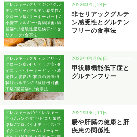
アレルギー/グリアジン/グル
2022年01月24日
テンフリー/グルテン感受性/
非セリアックグルテ
クローン病/リーキーガット/
ン感受性とグルテン
小麦アレルギー/胃腸障害/腸
管漏れ/過敏性腸症候群/非セ
フリーの食事法
リアック/食事法
アレルギー/グルテンフリー/
2022年01月06日
クローン病/セリアック病/ダ
甲状腺機能低下症と
イエット/リーキーガット/潰
グルテンフリー
瘍性大腸炎/甲状腺の病気/甲
状腺ホルモン/甲状腺機能低
下症/腸管漏れ/食事法
アレルギー反応/アレルギー
2021年08月11日
症状/カンジダ症/ピロリ菌感
腸や肝臓の健康と肝
染症/プロバイオティクス/マ
疾患の関係性
イクロバイオーム/リーキー
ガット/代謝性内毒素血症/肝