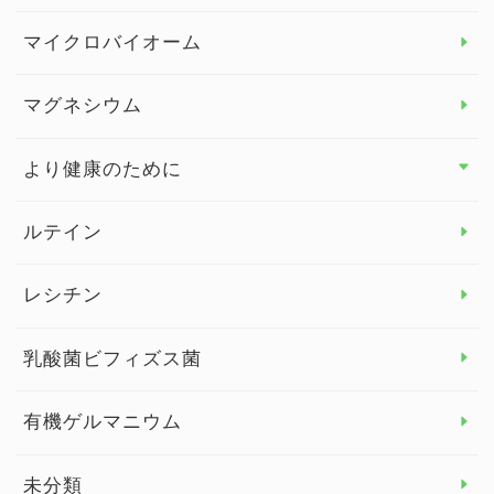
ビタミンC
マイクロバイオーム
ビタミンD
マグネシウム
ビタミンE
より健康のために
より健康のために トップ
ルテイン
デトックス
レシチン
女性の健康
乳酸菌ビフィズス菌
子供の健康
有機ゲルマニウム
眼の健康
睡眠
未分類