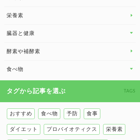
脳の健康
栄養素
関節の健康
臓器と健康
臓器と健康 トップ
酵素や補酵素
副腎
食べ物
心臓の健康
食べ物 トップ
タグから記事を選ぶ
TAGS
慢性疲労
健康食
環境と健康
おすすめ
食べ物
予防
食事
甲状腺
ダイエット
プロバイオティクス
栄養素
肌