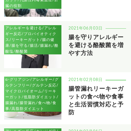
臓の役割
アレルギーを避ける/アレル
2021年06月03日
ギー反応/プロバイオティク
腸を守りアレルギー
ス/リーキーガット/腸の健
を避ける酪酸菌を増
康/腸を守る/腸活/腸漏れ/酪
酸塩/酪酸菌
やす方法
α-グリアジン/アレルギー/グ
2021年02月08日
ルテンフリー/グルテン反応/
腸管漏れリーキーガ
マイクロバイオーム/リーキ
ットの食べ物や食事
ーガット/低脂肪ダイエット/
腸漏れ/腸管漏れ/食べ物/食
と生活習慣対応と予
事/高脂肪ダイエット
防