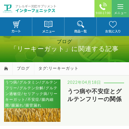
アレルギー対応サプリメント
インターフェニックス
メニュー
9:00-17:00
ブログ
「リーキーガット」に関連する記事
ブログ
タグ:リーキーガット
うつ病/グルタミン/グルテン
2022年04月18日
フリー/グルテン分解/グルテ
うつ病や不安症とグ
ン過敏症/セリアック病/リー
ルテンフリーの関係
キーガット/不安症/腸内細
菌/腸漏れ/腸管漏れ