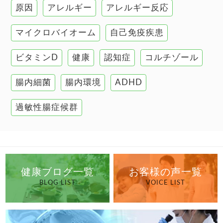
原因
アレルギー
アレルギー反応
肝臓の健康
マイクロバイオーム
自己免疫疾患
腸の健康
ビタミンD
健康
認知症
コルチゾール
自己免疫疾患
高血圧
腸内細菌
腸内環境
ADHD
過敏性腸症候群
健康ブログ一覧
お客様の声一覧
BLOG LIST
VOICE LIST