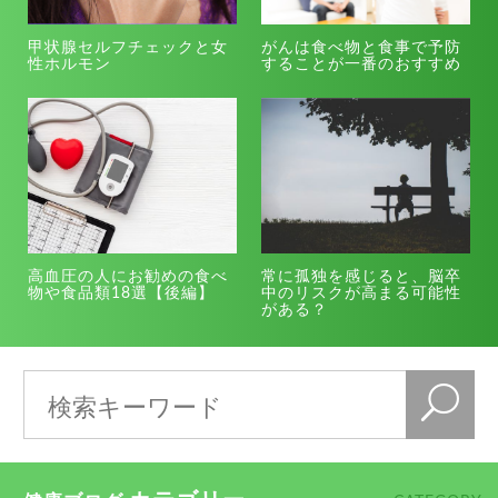
甲状腺セルフチェックと女
がんは食べ物と食事で予防
性ホルモン
することが一番のおすすめ
高血圧の人にお勧めの食べ
常に孤独を感じると、脳卒
物や食品類18選【後編】
中のリスクが高まる可能性
がある？