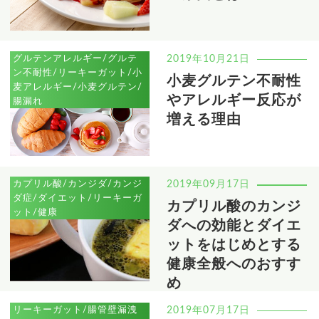
グルテンアレルギー/グルテ
2019年10月21日
ン不耐性/リーキーガット/小
小麦グルテン不耐性
麦アレルギー/小麦グルテン/
やアレルギー反応が
腸漏れ
増える理由
カプリル酸/カンジダ/カンジ
2019年09月17日
ダ症/ダイエット/リーキーガ
カプリル酸のカンジ
ット/健康
ダへの効能とダイエ
ットをはじめとする
健康全般へのおすす
め
リーキーガット/腸管壁漏洩
2019年07月17日