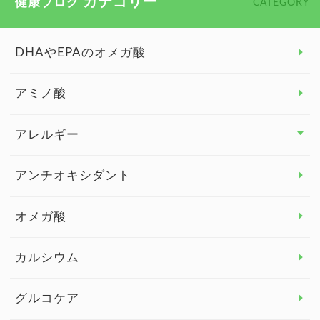
カテゴリー
健康ブログ
CATEGORY
DHAやEPAのオメガ酸
アミノ酸
アレルギー
アレルギー トップ
アンチオキシダント
カンジダ菌
オメガ酸
カルシウム
グルコケア