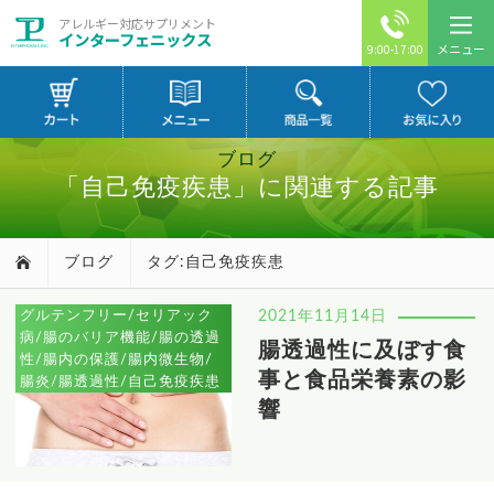
アレルギー対応サプリメント
インターフェニックス
メニュー
9:00-17:00
ブログ
「自己免疫疾患」に関連する記事
ブログ
タグ:自己免疫疾患
グルテンフリー/セリアック
2021年11月14日
病/腸のバリア機能/腸の透過
腸透過性に及ぼす食
性/腸内の保護/腸内微生物/
事と食品栄養素の影
腸炎/腸透過性/自己免疫疾患
響