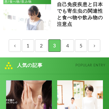
患/食べ物/飲み物
自己免疫疾患と日本
でも寄生虫の関連性
と食べ物や飲み物の
注意点
1
2
3
4
5
人気の記事
POPULAR ENTRY