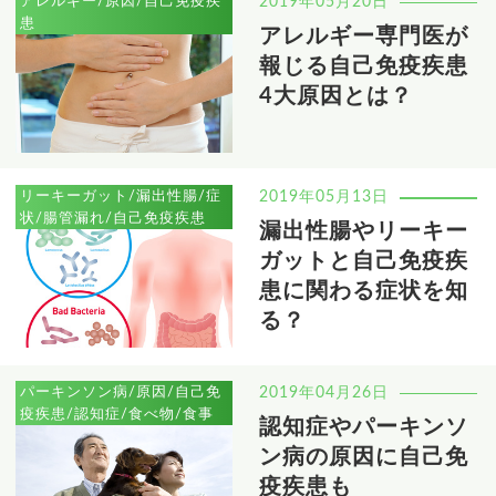
アレルギー/原因/自己免疫疾
2019年05月20日
患
アレルギー専門医が
報じる自己免疫疾患
4大原因とは？
リーキーガット/漏出性腸/症
2019年05月13日
状/腸管漏れ/自己免疫疾患
漏出性腸やリーキー
ガットと自己免疫疾
患に関わる症状を知
る？
パーキンソン病/原因/自己免
2019年04月26日
疫疾患/認知症/食べ物/食事
認知症やパーキンソ
ン病の原因に自己免
疫疾患も