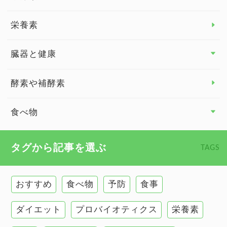
脳の健康
栄養素
関節の健康
臓器と健康
臓器と健康 トップ
酵素や補酵素
副腎
食べ物
心臓の健康
食べ物 トップ
タグから記事を選ぶ
TAGS
慢性疲労
健康食
環境と健康
おすすめ
食べ物
予防
食事
甲状腺
ダイエット
プロバイオティクス
栄養素
肌