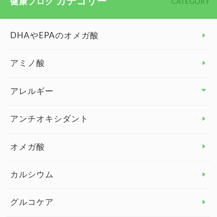
カテゴリー
健康ブログ
CATEGORY
DHAやEPAのオメガ酸
アミノ酸
アレルギー
アレルギー トップ
アンチオキシダント
カンジダ菌
オメガ酸
カルシウム
グルコケア