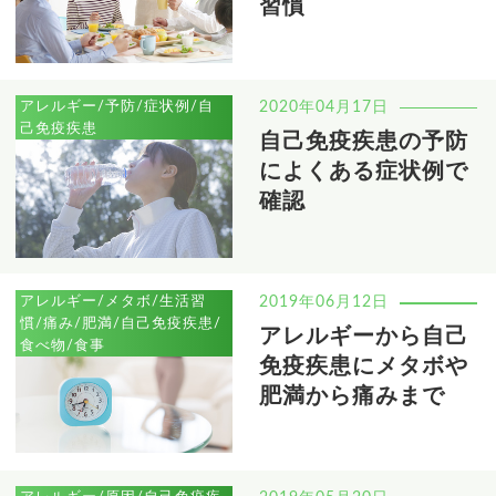
習慣
アレルギー/予防/症状例/自
2020年04月17日
己免疫疾患
自己免疫疾患の予防
によくある症状例で
確認
アレルギー/メタボ/生活習
2019年06月12日
慣/痛み/肥満/自己免疫疾患/
アレルギーから自己
食べ物/食事
免疫疾患にメタボや
肥満から痛みまで