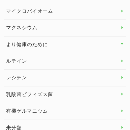
ビタミンC
マイクロバイオーム
ビタミンD
マグネシウム
ビタミンE
より健康のために
より健康のために トップ
ルテイン
デトックス
レシチン
女性の健康
乳酸菌ビフィズス菌
子供の健康
有機ゲルマニウム
眼の健康
睡眠
未分類