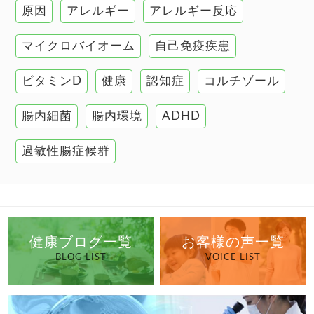
原因
アレルギー
アレルギー反応
肝臓の健康
マイクロバイオーム
自己免疫疾患
腸の健康
ビタミンD
健康
認知症
コルチゾール
自己免疫疾患
高血圧
腸内細菌
腸内環境
ADHD
過敏性腸症候群
健康ブログ一覧
お客様の声一覧
BLOG LIST
VOICE LIST