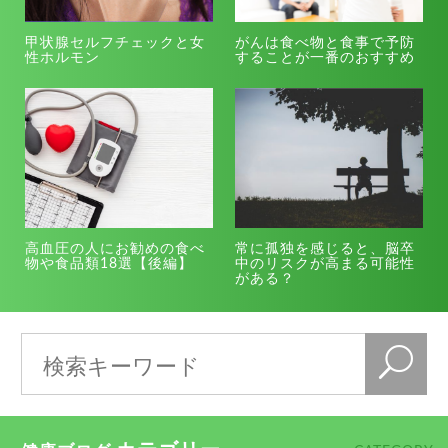
甲状腺セルフチェックと女
がんは食べ物と食事で予防
性ホルモン
することが一番のおすすめ
高血圧の人にお勧めの食べ
常に孤独を感じると、脳卒
物や食品類18選【後編】
中のリスクが高まる可能性
がある？