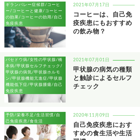
ギランバレー症候群/コーヒ
2021年07月17日
ー/コーヒーと健康/コーヒー
コーヒーは、自己免
の効果/コーヒーの効用/自己
疫疾患にもおすすめ
免疫疾患
の飲み物？
バセドウ病/女性の甲状腺/橋
2021年07月01日
本病/甲状腺セルフチェック/
甲状腺の病気の種類
甲状腺の病気/甲状腺ホルモ
と触診によるセルフ
ン/甲状腺機能亢進症/甲状腺
機能低下症/甲状腺腫瘍/自己
チェック
免疫疾患
予防/栄養不足/生活習慣/自
2020年11月09日
己免疫疾患/食生活
自己免疫疾患におす
すめの食生活や生活