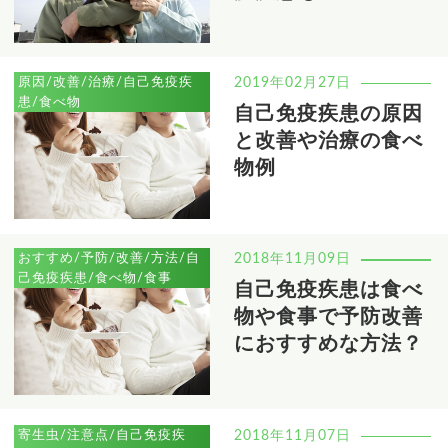
原因/改善/治療/自己免疫疾
2019年02月27日
患/食べ物
自己免疫疾患の原因
と改善や治療の食べ
物例
おすすめ/予防/改善/方法/自
2018年11月09日
己免疫疾患/食べ物/食事
自己免疫疾患は食べ
物や食事で予防改善
におすすめな方法？
寄生虫/注意点/自己免疫疾
2018年11月07日