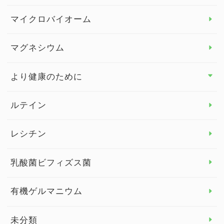
ビタミンC
マイクロバイオーム
ビタミンD
マグネシウム
ビタミンE
より健康のために
より健康のために トップ
ルテイン
デトックス
レシチン
女性の健康
乳酸菌ビフィズス菌
子供の健康
有機ゲルマニウム
眼の健康
睡眠
未分類