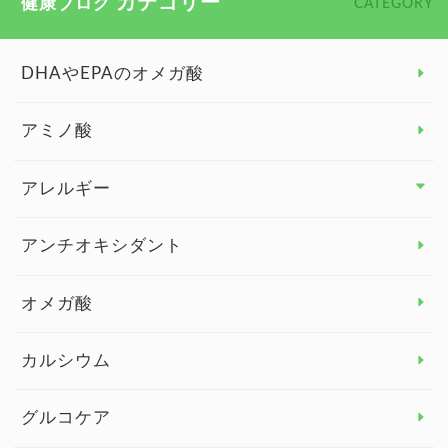
カテゴリー
健康ブログ
CATEGORY
DHAやEPAのオメガ酸
アミノ酸
アレルギー
アレルギー トップ
アンチオキシダント
カンジダ菌
オメガ酸
カルシウム
グルコケア