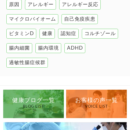
原因
アレルギー
アレルギー反応
肝臓の健康
マイクロバイオーム
自己免疫疾患
腸の健康
ビタミンD
健康
認知症
コルチゾール
自己免疫疾患
高血圧
腸内細菌
腸内環境
ADHD
過敏性腸症候群
健康ブログ一覧
お客様の声一覧
BLOG LIST
VOICE LIST