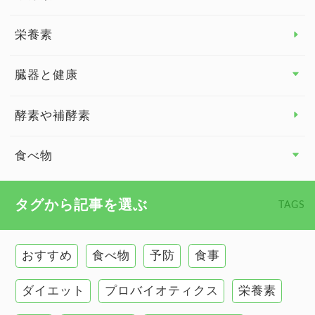
脳の健康
栄養素
関節の健康
臓器と健康
臓器と健康 トップ
酵素や補酵素
副腎
食べ物
心臓の健康
食べ物 トップ
タグから記事を選ぶ
TAGS
慢性疲労
健康食
環境と健康
おすすめ
食べ物
予防
食事
甲状腺
ダイエット
プロバイオティクス
栄養素
肌