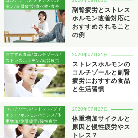
コルチゾール/ストレスホル
2020年08月05日
モン/副腎疲労/食べ物/食事
副腎疲労とストレス
ホルモン改善対応に
おすすめされること
の例
おすすめ食品/コルチゾール/
2020年07月31日
ストレスホルモン/副腎疲労
ストレスホルモンの
コルチゾールと副腎
疲労におすすめ食品
と生活習慣
コルチゾール/ストレス/ダイ
2020年07月27日
エット/ホルモンバランス/体
体重増加サイクルと
重増加/副腎疲労/慢性疲労
原因と慢性疲労やス
トレス？