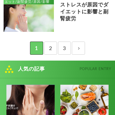
エット/副腎疲労/原因/影響
ストレスが原因でダ
イエットに影響と副
腎疲労
1
2
3
人気の記事
POPULAR ENTRY