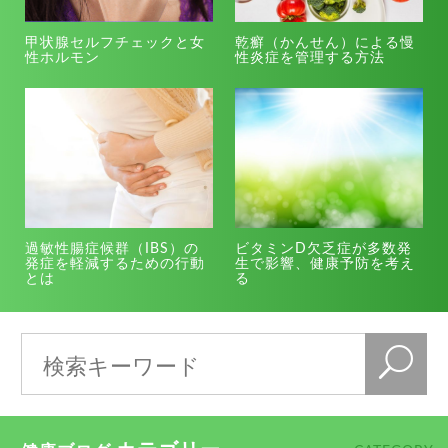
甲状腺セルフチェックと女
乾癬（かんせん）による慢
性ホルモン
性炎症を管理する方法
過敏性腸症候群（IBS）の
ビタミンD欠乏症が多数発
発症を軽減するための行動
生で影響、健康予防を考え
とは
る