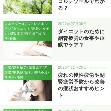
コルチゾールでわか
る？
コルチゾール/ストレスホル
2022年07月08日
モン/ダイエット/副腎ホルモ
ダイエットのために
ン/副腎疲労/慢性疲労症候
副腎疲労の食事や睡
群/睡眠
眠でケア？
不眠/副腎疲労/慢性疲労/添
2020年11月20日
加物/甲状腺/疲れ/睡眠不足/
疲れの慢性疲労や副
耳鳴り/頭痛
腎疲労予防から改善
の症状おすすめヒン
ト