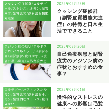
クッシング症候群/コルチゾ
2025年05月23日
ール/ストレスホルモン/副腎
クッシング症候群
異常/副腎疲労/副腎皮質機能
（副腎皮質機能亢進
亢進症
症）の特徴と日常生
活でできること
アジソン病の症状/アルドス
2025年03月20日
テロン/コルチゾール/副腎不
自己免疫疾患と副腎
全/副腎疲労/疲れやすい/皮
疲労のアジソン病の
膚に黒い斑点/自己免疫疾患
症状とおすすめの食
事？
コルチゾール/ストレスホル
2022年08月01日
モン/副腎疲労/副腎皮質ホル
慢性的なストレスの
モン/慢性的なストレス/疲れ
健康への影響は毛髪
やすい