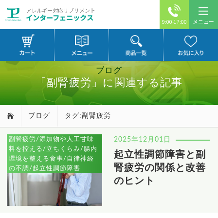
アレルギー対応サプリメント
インターフェニックス
メニュー
9:00-17:00
ブログ
「副腎疲労」に関連する記事
ブログ
タグ:副腎疲労
副腎疲労/添加物や人工甘味
2025年12月01日
料を控える/立ちくらみ/腸内
起立性調節障害と副
環境を整える食事/自律神経
腎疲労の関係と改善
の不調/起立性調節障害
のヒント