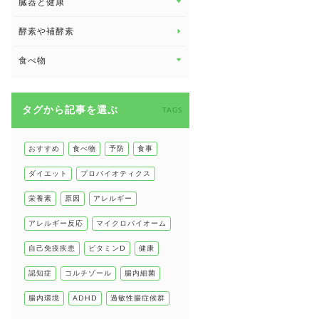
臓器と健康
臓器と健康 トップ
酵素や補酵素
副腎
食べ物
心臓の健康
食べ物 トップ
慢性疲労
タグから記事を選ぶ
健康食
TAGS
環境と健康
甲状腺
おすすめ
食べ物
予防
食事
肌
ダイエット
プロバイオティクス
肝臓の健康
栄養素
原因
アレルギー
腸の健康
アレルギー反応
マイクロバイオーム
自己免疫疾患
自己免疫疾患
ビタミンD
健康
高血圧
認知症
コルチゾール
腸内細菌
腸内環境
ADHD
過敏性腸症候群