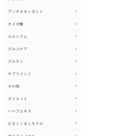
アレルギー トップ
アンチオキシダント
カンジダ菌
オメガ酸
カルシウム
グルコケア
グルテン
サプリメント
その他
その他 トップ
ダイエット
スタッフブログ
ダイエット トップ
ハーブエキス
セルフメディケーション
食物繊維
ビタミン＆ミネラル
よくある質問
ビタミン＆ミネラル トップ