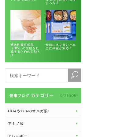
する方法
過敏性腸症候群
食前に水を飲むと本
（IBS）の発症を軽
当に体重が減る？
減するための行動と
は
カテゴリー
健康ブログ
CATEGORY
DHAやEPAのオメガ酸
アミノ酸
アレルギー