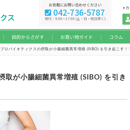
お気軽にお問い合わせください
カ
042-736-5787
クス
受付：9:00～17:00 (土・日・祝日除く)
目的からさがす
お買い物ガイド
コラム
プロバイオティクスの摂取が小腸細菌異常増殖 (SIBO) を引き起こす！
が小腸細菌異常増殖 (SIBO) を引き