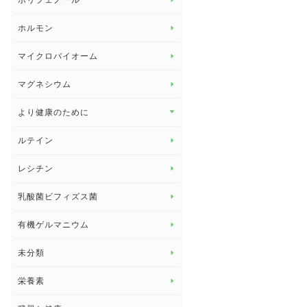
ポリフェノール
健康セミナー
ビタミンB
ホルモン
ビタミンC
マイクロバイオーム
ビタミンD
マグネシウム
ビタミンE
より健康のために
より健康のために トップ
ルテイン
デトックス
レシチン
女性の健康
乳酸菌ビフィズス菌
子供の健康
有機ゲルマニウム
眼の健康
睡眠
未分類
脳の健康
栄養素
関節の健康