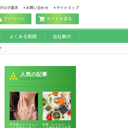
タログ請求
お問い合わせ
サイトマップ
マイページ
カートを見る
よくある質問
会社案内
？
人気の記事
POPULAR ENTRY
甲状腺セルフチェッ
乾癬（かんせん）に
クと女性ホルモン
よる慢性炎症を管理