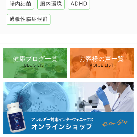
高血圧
腸内細菌
腸内環境
ADHD
過敏性腸症候群
健康ブログ一覧
お客様の声一覧
BLOG LIST
VOICE LIST