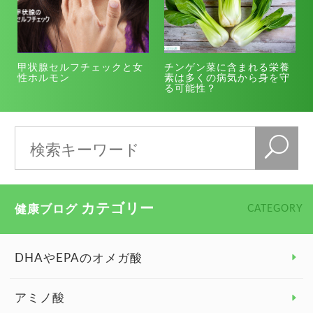
甲状腺セルフチェックと女
チンゲン菜に含まれる栄養
性ホルモン
素は多くの病気から身を守
る可能性？
カテゴリー
健康ブログ
CATEGORY
DHAやEPAのオメガ酸
アミノ酸