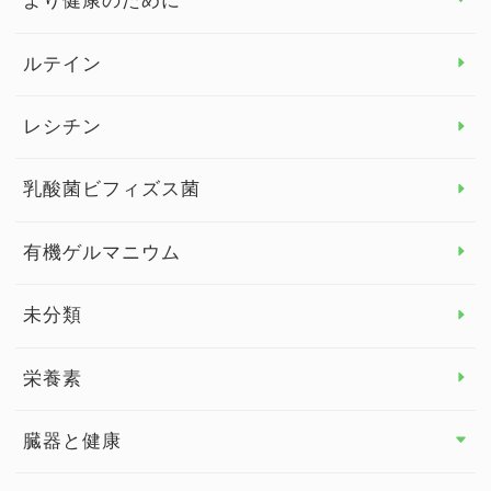
より健康のために
より健康のために トップ
ルテイン
デトックス
レシチン
女性の健康
乳酸菌ビフィズス菌
子供の健康
有機ゲルマニウム
眼の健康
睡眠
未分類
脳の健康
栄養素
関節の健康
臓器と健康