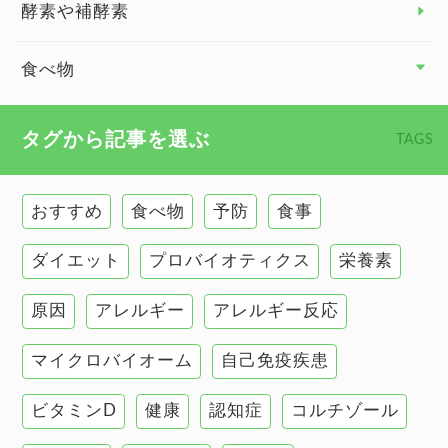
臓器と健康 トップ
酵素や補酵素
副腎
食べ物
心臓の健康
食べ物 トップ
タグから記事を選ぶ
TAGS
慢性疲労
健康食
環境と健康
おすすめ
食べ物
予防
食事
甲状腺
ダイエット
プロバイオティクス
栄養素
肌
原因
アレルギー
アレルギー反応
肝臓の健康
マイクロバイオーム
自己免疫疾患
腸の健康
ビタミンD
健康
認知症
コルチゾール
自己免疫疾患