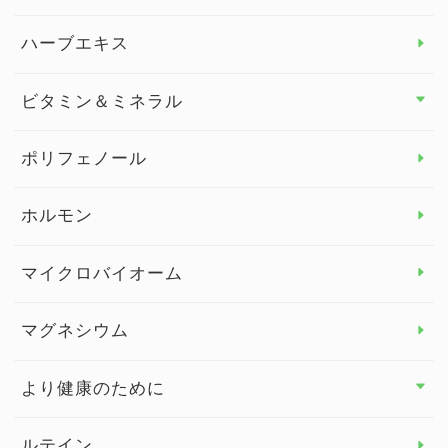
スタッフブログ
ダイエット トップ
ハーブエキス
セルフメディケーション
食物繊維
ビタミン＆ミネラル
よくある質問
ビタミン＆ミネラル トップ
ポリフェノール
健康セミナー
ビタミンB
ホルモン
ビタミンC
マイクロバイオーム
ビタミンD
マグネシウム
ビタミンE
より健康のために
より健康のために トップ
ルテイン