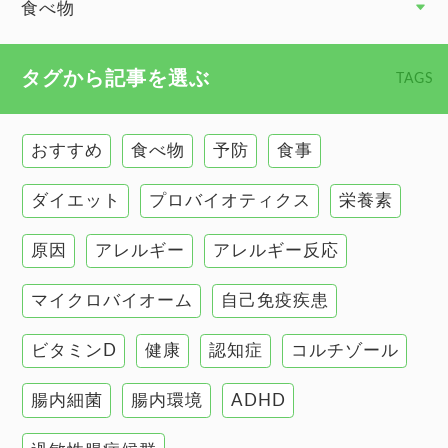
食べ物
心臓の健康
食べ物 トップ
タグから記事を選ぶ
TAGS
慢性疲労
健康食
環境と健康
おすすめ
食べ物
予防
食事
甲状腺
ダイエット
プロバイオティクス
栄養素
肌
原因
アレルギー
アレルギー反応
肝臓の健康
マイクロバイオーム
自己免疫疾患
腸の健康
ビタミンD
健康
認知症
コルチゾール
自己免疫疾患
高血圧
腸内細菌
腸内環境
ADHD