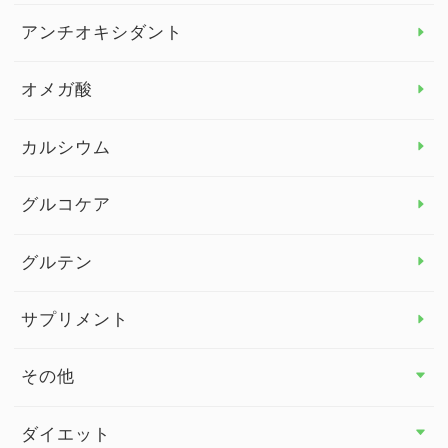
アレルギー トップ
アンチオキシダント
カンジダ菌
オメガ酸
カルシウム
グルコケア
グルテン
サプリメント
その他
その他 トップ
ダイエット