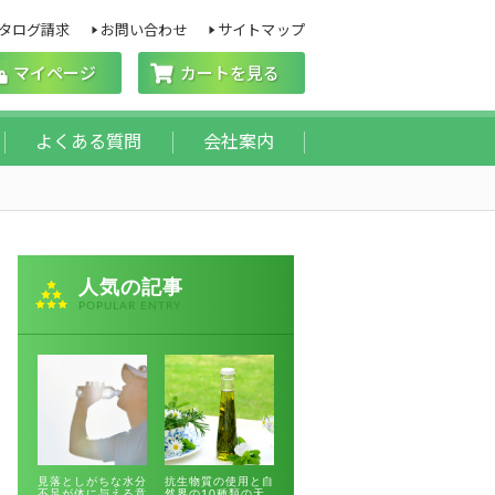
タログ請求
お問い合わせ
サイトマップ
マイページ
カートを見る
よくある質問
会社案内
人気の記事
POPULAR ENTRY
見落としがちな水分
抗生物質の使用と自
不足が体に与える意
然界の10種類の天