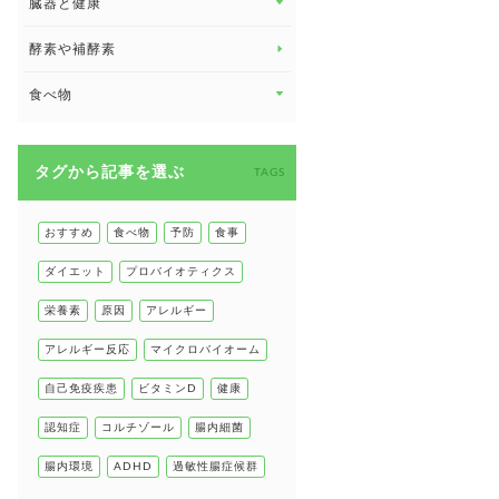
臓器と健康
臓器と健康 トップ
酵素や補酵素
副腎
食べ物
心臓の健康
食べ物 トップ
慢性疲労
タグから記事を選ぶ
健康食
TAGS
環境と健康
甲状腺
おすすめ
食べ物
予防
食事
肌
ダイエット
プロバイオティクス
肝臓の健康
栄養素
原因
アレルギー
腸の健康
アレルギー反応
マイクロバイオーム
自己免疫疾患
自己免疫疾患
ビタミンD
健康
高血圧
認知症
コルチゾール
腸内細菌
腸内環境
ADHD
過敏性腸症候群