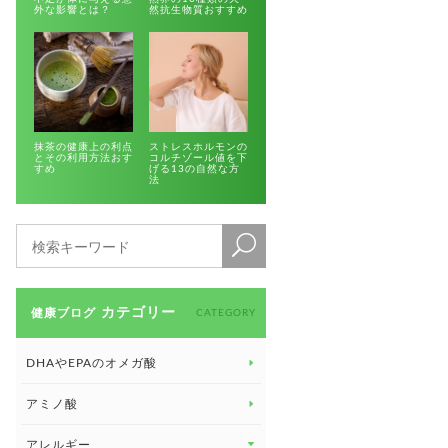
外な影響とは？
然抗生物質おすすめ
抹茶の健康上の利点
ストレスホルモンの
とその利用方法おす
コルチゾール値を下
すめ
げる13の自然な方
法
カテゴリー
健康ブログ
CATEGORY
DHAやEPAのオメガ酸
アミノ酸
アレルギー