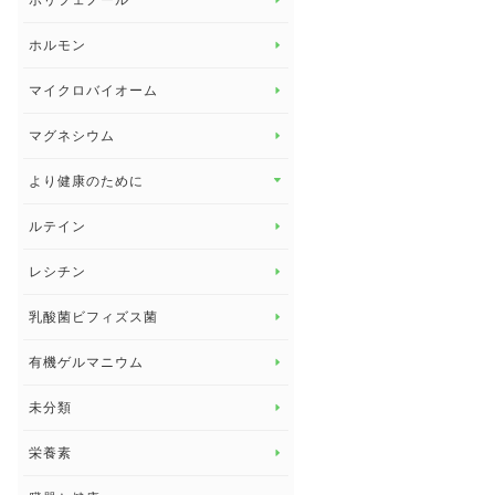
ポリフェノール
健康セミナー
ビタミンB
ホルモン
ビタミンC
マイクロバイオーム
ビタミンD
マグネシウム
ビタミンE
より健康のために
より健康のために トップ
ルテイン
デトックス
レシチン
女性の健康
乳酸菌ビフィズス菌
子供の健康
有機ゲルマニウム
眼の健康
睡眠
未分類
脳の健康
栄養素
関節の健康