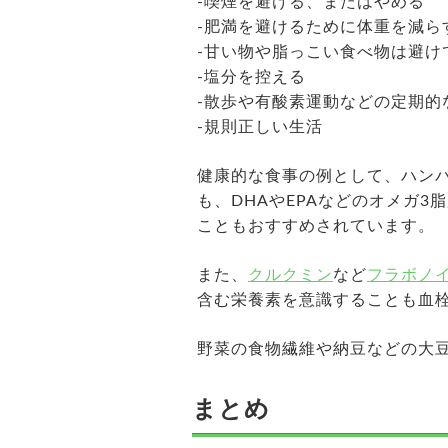
-喫煙を避ける、またはやめる
-肥満を避けるために体重を減ら
-甘い物や脂っこい食べ物は避け
-塩分を控える
-散歩や有酸素運動などの定期的
-規則正しい生活
健康的な食事の例として、ハン
も、DHAやEPAなどのオメガ
こともおすすめされています。
また、
クルクミン
など
フラボノ
含む栄養素を意識することも血
野菜の食物繊維や納豆などの大
まとめ