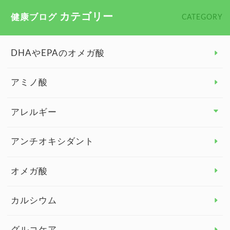
カテゴリー
健康ブログ
CATEGORY
DHAやEPAのオメガ酸
アミノ酸
アレルギー
アレルギー トップ
アンチオキシダント
カンジダ菌
オメガ酸
カルシウム
グルコケア