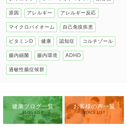
肌
原因
アレルギー
アレルギー反応
肝臓の健康
マイクロバイオーム
自己免疫疾患
腸の健康
ビタミンD
健康
認知症
コルチゾール
自己免疫疾患
高血圧
腸内細菌
腸内環境
ADHD
過敏性腸症候群
健康ブログ一覧
お客様の声一覧
BLOG LIST
VOICE LIST