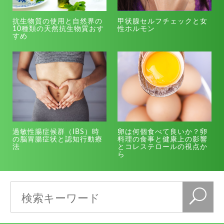
抗生物質の使用と自然界の
甲状腺セルフチェックと女
10種類の天然抗生物質おす
性ホルモン
すめ
過敏性腸症候群（IBS）時
卵は何個食べて良いか？卵
の脳胃腸症状と認知行動療
料理の食事と健康上の影響
法
とコレステロールの視点か
ら