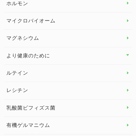
ホルモン
ビタミンC
マイクロバイオーム
ビタミンD
マグネシウム
ビタミンE
より健康のために
より健康のために トップ
ルテイン
デトックス
レシチン
女性の健康
乳酸菌ビフィズス菌
子供の健康
有機ゲルマニウム
眼の健康