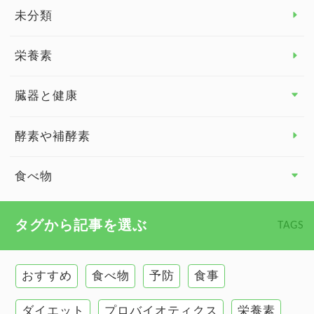
睡眠
未分類
脳の健康
栄養素
関節の健康
臓器と健康
臓器と健康 トップ
酵素や補酵素
副腎
食べ物
心臓の健康
食べ物 トップ
タグから記事を選ぶ
TAGS
慢性疲労
健康食
環境と健康
おすすめ
食べ物
予防
食事
甲状腺
ダイエット
プロバイオティクス
栄養素