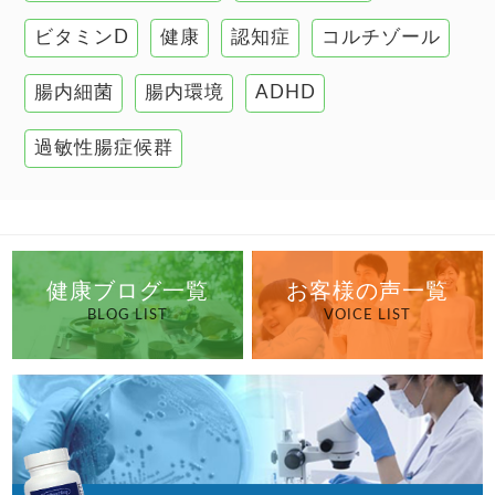
ビタミンD
健康
認知症
コルチゾール
自己免疫疾患
高血圧
腸内細菌
腸内環境
ADHD
過敏性腸症候群
健康ブログ一覧
お客様の声一覧
BLOG LIST
VOICE LIST