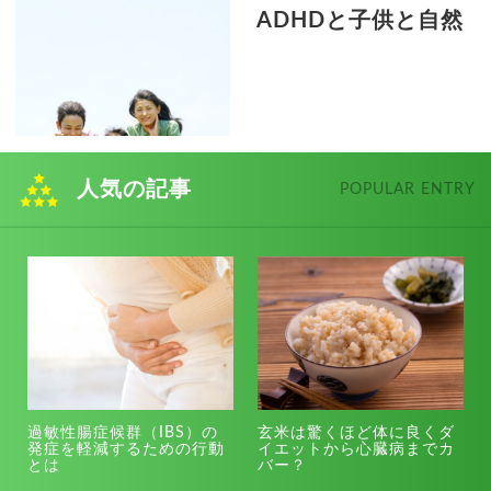
ADHDと子供と自然
人気の記事
POPULAR ENTRY
過敏性腸症候群（IBS）の
玄米は驚くほど体に良くダ
発症を軽減するための行動
イエットから心臓病までカ
とは
バー？