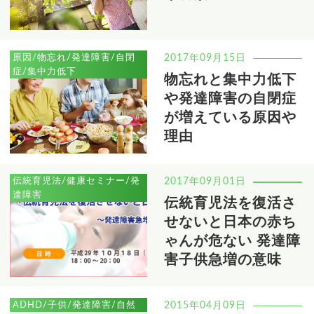
原因/物忘れ/発達障害/自閉
2017年09月15日
症/集中力低下
物忘れと集中力低下
や発達障害の自閉症
が増えている原因や
理由
伝統育児法/健康セミナー/発
2017年09月01日
達障害
伝統育児法を復活さ
せないと日本の赤ち
ゃんが危ない 発達障
害子供急増の意味
ADHD/子供/発達障害/自然
2015年04月09日