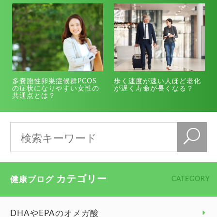
多嚢胞性卵巣症候群PCOS
歩く速度が速い人ほど老化
の症状になりやすい女性の
が遅く寿命が長くなる？
共通点とは？
カテゴリー
健康ブログ
CATEGORY
DHAやEPAのオメガ酸