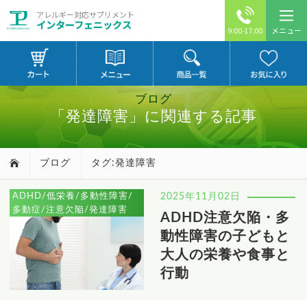
アレルギー対応サプリメント
インターフェニックス
メニュー
9:00-17:00
ブログ
「発達障害」に関連する記事
ブログ
タグ:発達障害
ADHD/低栄養/多動性障害/
2025年11月02日
多動症/注意欠陥/発達障害
ADHD注意欠陥・多
動性障害の子どもと
大人の栄養や食事と
行動