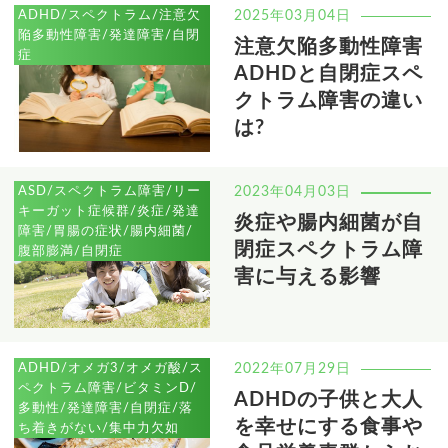
ADHD/スペクトラム/注意欠
2025年03月04日
陥多動性障害/発達障害/自閉
注意欠陥多動性障害
症
ADHDと自閉症スペ
クトラム障害の違い
は?
ASD/スペクトラム障害/リー
2023年04月03日
キーガット症候群/炎症/発達
炎症や腸内細菌が自
障害/胃腸の症状/腸内細菌/
閉症スペクトラム障
腹部膨満/自閉症
害に与える影響
ADHD/オメガ3/オメガ酸/ス
2022年07月29日
ペクトラム障害/ビタミンD/
ADHDの子供と大人
多動性/発達障害/自閉症/落
を幸せにする食事や
ち着きがない/集中力欠如