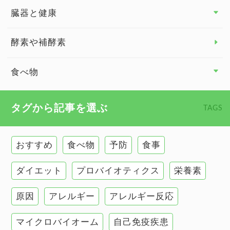
臓器と健康
臓器と健康 トップ
酵素や補酵素
副腎
食べ物
心臓の健康
食べ物 トップ
タグから記事を選ぶ
TAGS
慢性疲労
健康食
環境と健康
おすすめ
食べ物
予防
食事
甲状腺
ダイエット
プロバイオティクス
栄養素
肌
原因
アレルギー
アレルギー反応
肝臓の健康
マイクロバイオーム
自己免疫疾患
腸の健康