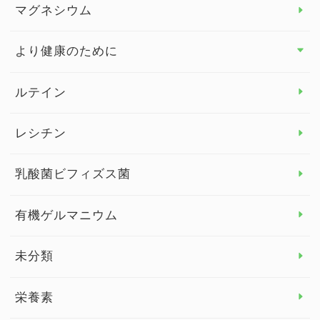
マグネシウム
ビタミンE
より健康のために
より健康のために トップ
ルテイン
デトックス
レシチン
女性の健康
乳酸菌ビフィズス菌
子供の健康
有機ゲルマニウム
眼の健康
睡眠
未分類
脳の健康
栄養素
関節の健康