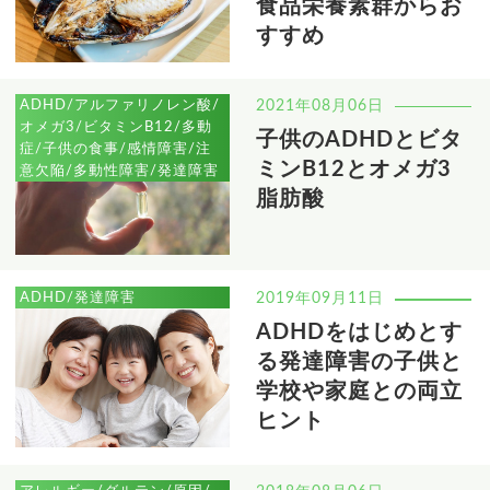
食品栄養素群からお
すすめ
ADHD/アルファリノレン酸/
2021年08月06日
オメガ3/ビタミンB12/多動
子供のADHDとビタ
症/子供の食事/感情障害/注
ミンB12とオメガ3
意欠陥/多動性障害/発達障害
脂肪酸
ADHD/発達障害
2019年09月11日
ADHDをはじめとす
る発達障害の子供と
学校や家庭との両立
ヒント