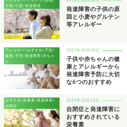
アレルギー/グルテン/原因/
2018年08月06日
子供/小麦/発達障害
発達障害の子供の原
因と小麦やグルテン
等アレルギー
アレルギー/おすすめ/予防/
2017年10月20日
健康/子供/発達障害/赤ちゃ
子供や赤ちゃんの健
ん
康とアレルギーから
発達障害予防に大切
な6つのおすすめ
おすすめ/栄養素/発達障害/
2017年10月11日
自閉症
自閉症と発達障害に
おすすめされている
栄養素