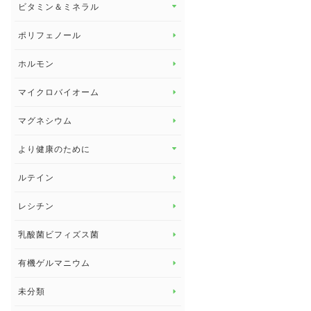
ビタミン＆ミネラル
よくある質問
ビタミン＆ミネラル トップ
ポリフェノール
健康セミナー
ビタミンB
ホルモン
ビタミンC
マイクロバイオーム
ビタミンD
マグネシウム
ビタミンE
より健康のために
より健康のために トップ
ルテイン
デトックス
レシチン
女性の健康
乳酸菌ビフィズス菌
子供の健康
有機ゲルマニウム
眼の健康
睡眠
未分類