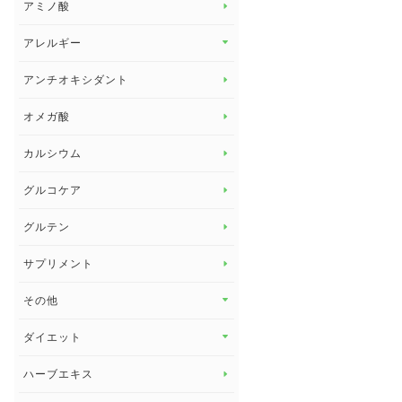
アミノ酸
アレルギー
アレルギー トップ
アンチオキシダント
カンジダ菌
オメガ酸
カルシウム
グルコケア
グルテン
サプリメント
その他
その他 トップ
ダイエット
スタッフブログ
ダイエット トップ
ハーブエキス
セルフメディケーション
食物繊維