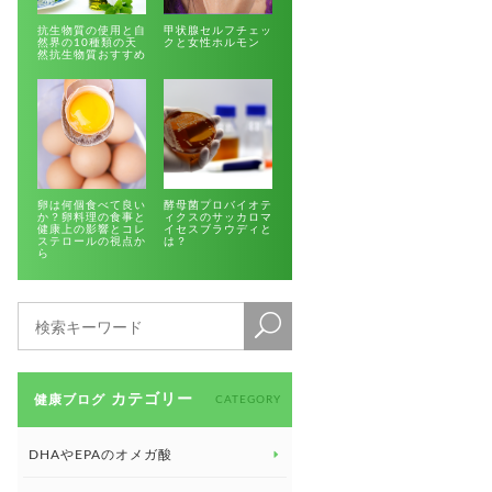
抗生物質の使用と自
甲状腺セルフチェッ
然界の10種類の天
クと女性ホルモン
然抗生物質おすすめ
卵は何個食べて良い
酵母菌プロバイオテ
か？卵料理の食事と
ィクスのサッカロマ
健康上の影響とコレ
イセスブラウディと
ステロールの視点か
は？
ら
カテゴリー
健康ブログ
CATEGORY
DHAやEPAのオメガ酸