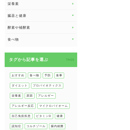
脳の健康
栄養素
関節の健康
臓器と健康
臓器と健康 トップ
酵素や補酵素
副腎
食べ物
心臓の健康
食べ物 トップ
慢性疲労
タグから記事を選ぶ
健康食
TAGS
環境と健康
甲状腺
おすすめ
食べ物
予防
食事
肌
ダイエット
プロバイオティクス
肝臓の健康
栄養素
原因
アレルギー
腸の健康
アレルギー反応
マイクロバイオーム
自己免疫疾患
自己免疫疾患
ビタミンD
健康
高血圧
認知症
コルチゾール
腸内細菌