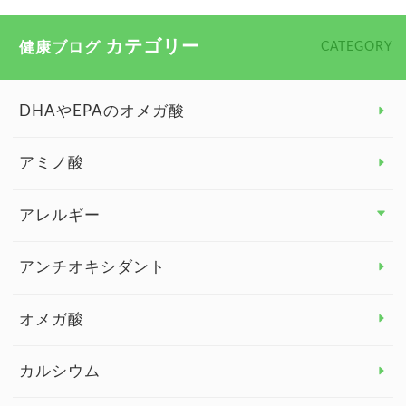
カテゴリー
健康ブログ
CATEGORY
DHAやEPAのオメガ酸
アミノ酸
アレルギー
アレルギー トップ
アンチオキシダント
カンジダ菌
オメガ酸
カルシウム