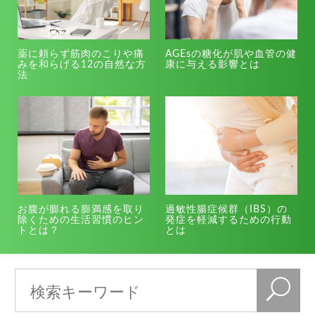
薬に頼らず筋肉のこりや痛
AGEsの糖化が肌や血管の健
みを和らげる12の自然な方
康に与える影響とは
法
お腹が膨れる膨満感を取り
過敏性腸症候群（IBS）の
除くための生活習慣のヒン
発症を軽減するための行動
トとは？
とは