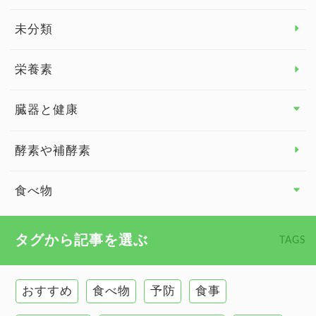
睡眠
未分類
脳の健康
栄養素
関節の健康
臓器と健康
臓器と健康 トップ
酵素や補酵素
副腎
食べ物
心臓の健康
食べ物 トップ
タグから記事を選ぶ
TAGS
慢性疲労
健康食
環境と健康
おすすめ
食べ物
予防
食事
甲状腺