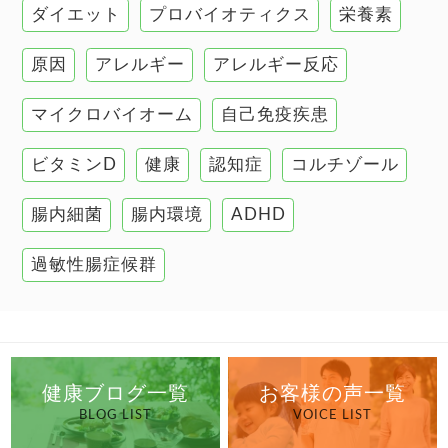
ダイエット
プロバイオティクス
栄養素
肌
原因
アレルギー
アレルギー反応
肝臓の健康
マイクロバイオーム
自己免疫疾患
腸の健康
ビタミンD
健康
認知症
コルチゾール
自己免疫疾患
高血圧
腸内細菌
腸内環境
ADHD
過敏性腸症候群
健康ブログ一覧
お客様の声一覧
BLOG LIST
VOICE LIST