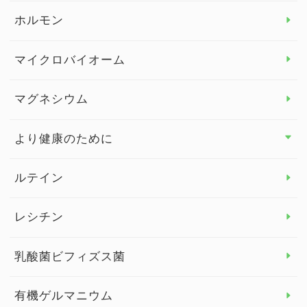
ビタミンB
ホルモン
ビタミンC
マイクロバイオーム
ビタミンD
マグネシウム
ビタミンE
より健康のために
より健康のために トップ
ルテイン
デトックス
レシチン
女性の健康
乳酸菌ビフィズス菌
子供の健康
有機ゲルマニウム
眼の健康