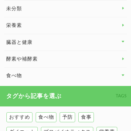
睡眠
未分類
脳の健康
栄養素
関節の健康
臓器と健康
臓器と健康 トップ
酵素や補酵素
副腎
食べ物
心臓の健康
食べ物 トップ
タグから記事を選ぶ
TAGS
慢性疲労
健康食
環境と健康
おすすめ
食べ物
予防
食事
甲状腺