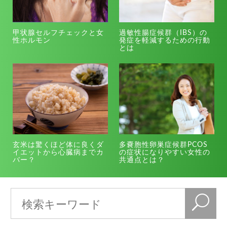
甲状腺セルフチェックと女
過敏性腸症候群（IBS）の
性ホルモン
発症を軽減するための行動
とは
玄米は驚くほど体に良くダ
多嚢胞性卵巣症候群PCOS
イエットから心臓病までカ
の症状になりやすい女性の
バー？
共通点とは？