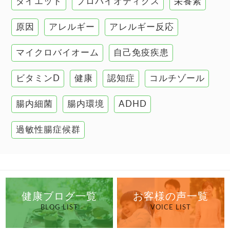
ダイエット
プロバイオティクス
栄養素
肌
原因
アレルギー
アレルギー反応
肝臓の健康
マイクロバイオーム
自己免疫疾患
腸の健康
ビタミンD
健康
認知症
コルチゾール
自己免疫疾患
高血圧
腸内細菌
腸内環境
ADHD
過敏性腸症候群
健康ブログ一覧
お客様の声一覧
BLOG LIST
VOICE LIST