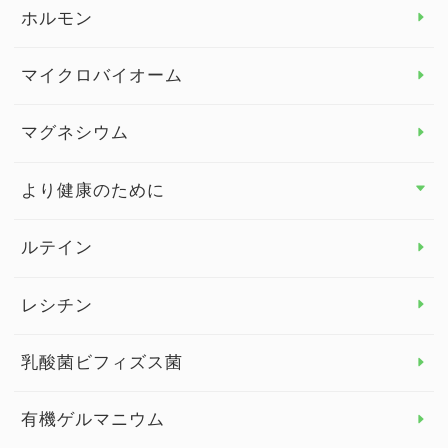
ビタミンB
ホルモン
ビタミンC
マイクロバイオーム
ビタミンD
マグネシウム
ビタミンE
より健康のために
より健康のために トップ
ルテイン
デトックス
レシチン
女性の健康
乳酸菌ビフィズス菌
子供の健康
有機ゲルマニウム
眼の健康