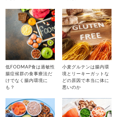
低FODMAP食は過敏性
小麦グルテンは腸内環
腸症候群の食事療法だ
境とリーキーガットな
けでなく腸内環境に
どの原因で本当に体に
も？
悪いのか