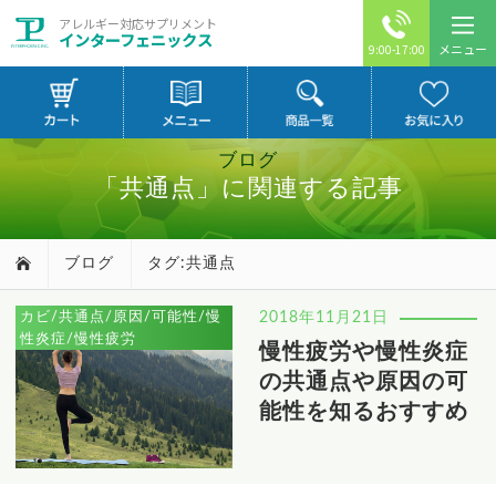
アレルギー対応サプリメント
インターフェニックス
メニュー
9:00-17:00
ブログ
「共通点」に関連する記事
ブログ
タグ:共通点
カビ/共通点/原因/可能性/慢
2018年11月21日
性炎症/慢性疲労
慢性疲労や慢性炎症
の共通点や原因の可
能性を知るおすすめ