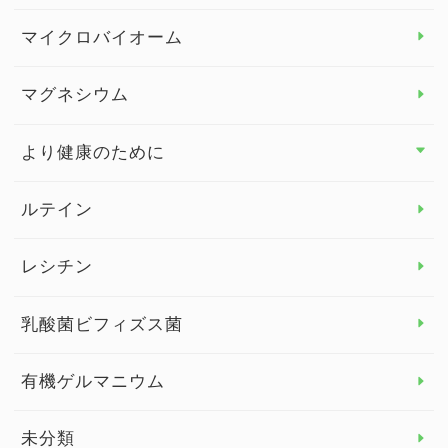
ビタミンC
マイクロバイオーム
ビタミンD
マグネシウム
ビタミンE
より健康のために
より健康のために トップ
ルテイン
デトックス
レシチン
女性の健康
乳酸菌ビフィズス菌
子供の健康
有機ゲルマニウム
眼の健康
睡眠
未分類