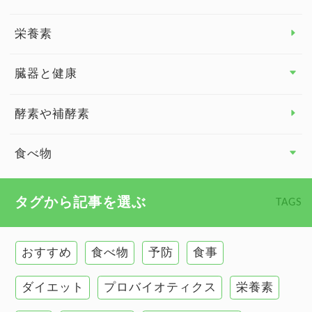
脳の健康
栄養素
関節の健康
臓器と健康
臓器と健康 トップ
酵素や補酵素
副腎
食べ物
心臓の健康
食べ物 トップ
タグから記事を選ぶ
TAGS
慢性疲労
健康食
環境と健康
おすすめ
食べ物
予防
食事
甲状腺
ダイエット
プロバイオティクス
栄養素
肌