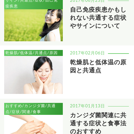
サイン/共通点/症状/自己免
2017年06月23日
疫疾患
自己免疫疾患かもし
れない共通する症状
やサインについて
乾燥肌/低体温/共通点/原因
2017年02月06日
乾燥肌と低体温の原
因と共通点
おすすめ/カンジダ菌/共通
2017年01月13日
点/症状/関連/食事
カンジダ菌関連に共
通する症状と食事法
のおすすめ