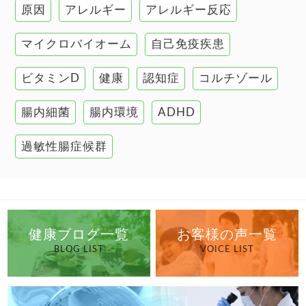
原因
アレルギー
アレルギー反応
肝臓の健康
マイクロバイオーム
自己免疫疾患
腸の健康
ビタミンD
健康
認知症
コルチゾール
自己免疫疾患
高血圧
腸内細菌
腸内環境
ADHD
過敏性腸症候群
健康ブログ一覧
お客様の声一覧
BLOG LIST
VOICE LIST