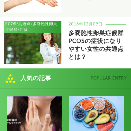
PCOS/共通点/多嚢胞性卵巣
2016年12月09日
症候群/症状
多嚢胞性卵巣症候群
PCOSの症状になり
やすい女性の共通点
とは？
人気の記事
POPULAR ENTRY