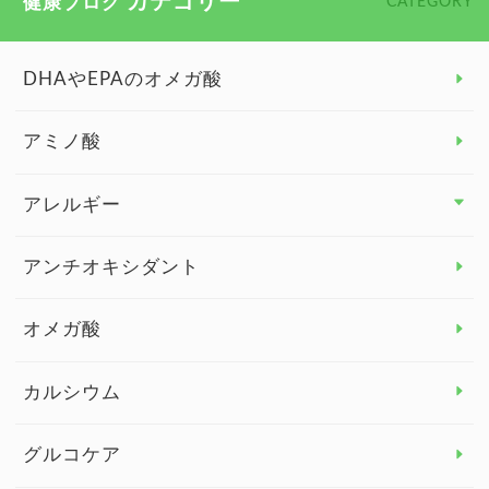
カテゴリー
健康ブログ
CATEGORY
DHAやEPAのオメガ酸
アミノ酸
アレルギー
アレルギー トップ
アンチオキシダント
カンジダ菌
オメガ酸
カルシウム
グルコケア