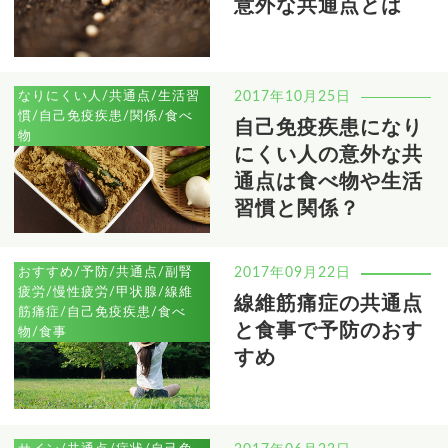
意外な共通点とは
なりにくい人/共通点/生活習
2017年10月25日
慣/自己免疫疾患/関係/食べ
自己免疫疾患になり
物
にくい人の意外な共
通点は食べ物や生活
習慣と関係？
おすすめ/予防/共通点/副腎
2017年09月22日
疲労/慢性疲労/甲状腺/線維
線維筋痛症の共通点
筋痛症/自己免疫疾患/食べ
と食事で予防のおす
物/食事
すめ