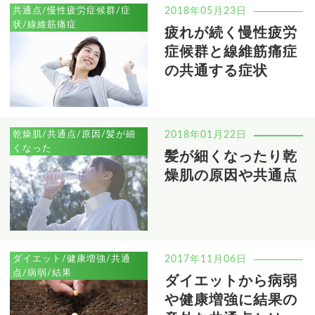
共通点/慢性疲労症候群/症
2018年05月23日
状/線維筋痛症
疲れが続く慢性疲労
症候群と線維筋痛症
の共通する症状
乾燥肌/共通点/原因/髪が細
2018年01月22日
くなった
髪が細くなったり乾
燥肌の原因や共通点
ダイエット/健康増強/共通
2017年11月06日
点/病弱/結果
ダイエットから病弱
や健康増強に結果の