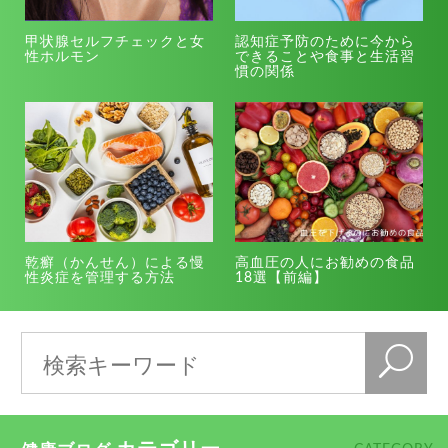
甲状腺セルフチェックと女
認知症予防のために今から
性ホルモン
できることや食事と生活習
慣の関係
乾癬（かんせん）による慢
高血圧の人にお勧めの食品
性炎症を管理する方法
18選【前編】