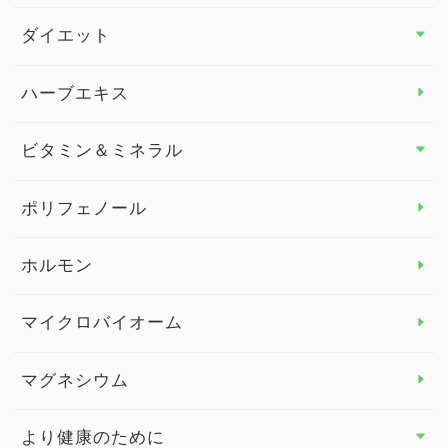
その他 トップ
ダイエット
スタッフブログ
ダイエット トップ
ハーブエキス
セルフメディケーション
食物繊維
ビタミン＆ミネラル
よくある質問
ビタミン＆ミネラル トップ
ポリフェノール
健康セミナー
ビタミンB
ホルモン
ビタミンC
マイクロバイオーム
ビタミンD
マグネシウム
ビタミンE
より健康のために