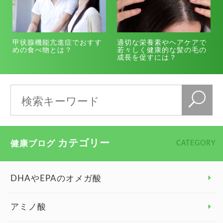
甲状腺機能亢進症でおすす
適切な栄養素やヘアケアで
めの食べ物とは？
若々しく健康的な髪の毛の
成長を促すには？
カテゴリー
健康ブログ
CATEGORY
DHAやEPAのオメガ酸
アミノ酸