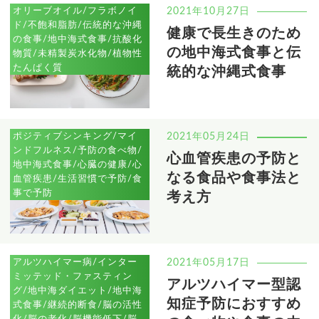
オリーブオイル/フラボノイ
2021年10月27日
ド/不飽和脂肪/伝統的な沖縄
健康で長生きのため
の食事/地中海式食事/抗酸化
の地中海式食事と伝
物質/未精製炭水化物/植物性
たんぱく質
統的な沖縄式食事
ポジティブシンキング/マイ
2021年05月24日
ンドフルネス/予防の食べ物/
心血管疾患の予防と
地中海式食事/心臓の健康/心
なる食品や食事法と
血管疾患/生活習慣で予防/食
事で予防
考え方
アルツハイマー病/インター
2021年05月17日
ミッテッド・ファスティン
アルツハイマー型認
グ/地中海ダイエット/地中海
知症予防におすすめ
式食事/継続的断食/脳の活性
化/脳の老化/脳機能低下/脳