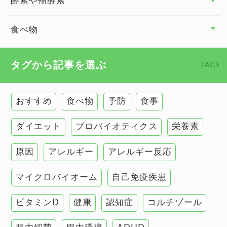
酵素や補酵素
副腎
食べ物
心臓の健康
食べ物 トップ
タグから記事を選ぶ
TAGS
慢性疲労
健康食
環境と健康
おすすめ
食べ物
予防
食事
甲状腺
ダイエット
プロバイオティクス
栄養素
肌
原因
アレルギー
アレルギー反応
肝臓の健康
マイクロバイオーム
自己免疫疾患
腸の健康
ビタミンD
健康
認知症
コルチゾール
自己免疫疾患