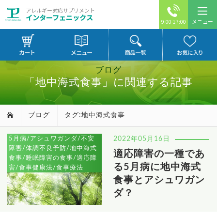
アレルギー対応サプリメント
インターフェニックス
メニュー
9:00-17:00
ブログ
「地中海式食事」に関連する記事
ブログ
タグ:地中海式食事
5月病/アシュワガンダ/不安
2022年05月16日
障害/体調不良予防/地中海式
適応障害の一種であ
食事/睡眠障害の食事/適応障
る5月病に地中海式
害/食事健康法/食事療法
食事とアシュワガン
ダ？