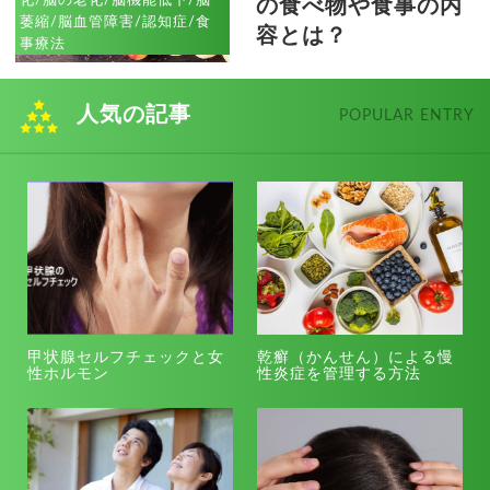
の食べ物や食事の内
萎縮/脳血管障害/認知症/食
容とは？
事療法
人気の記事
POPULAR ENTRY
甲状腺セルフチェックと女
乾癬（かんせん）による慢
性ホルモン
性炎症を管理する方法