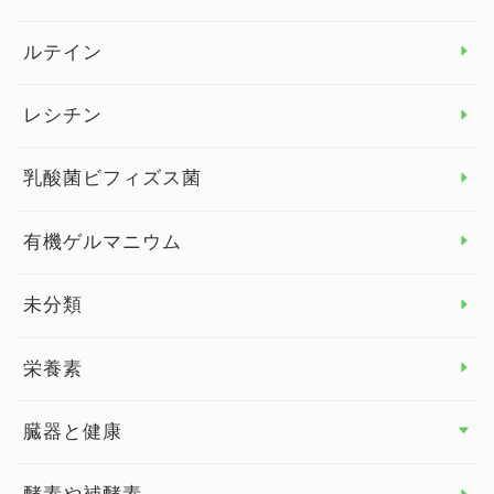
より健康のために トップ
ルテイン
デトックス
レシチン
女性の健康
乳酸菌ビフィズス菌
子供の健康
有機ゲルマニウム
眼の健康
睡眠
未分類
脳の健康
栄養素
関節の健康
臓器と健康
臓器と健康 トップ