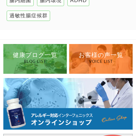
高血圧
腸内細菌
腸内環境
ADHD
過敏性腸症候群
健康ブログ一覧
お客様の声一覧
BLOG LIST
VOICE LIST