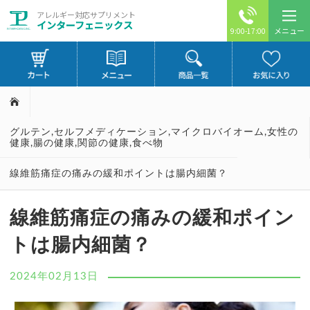
アレルギー対応サプリメント
インターフェニックス
メニュー
9:00-17:00
グルテン
,
セルフメディケーション
,
マイクロバイオーム
,
女性の
健康
,
腸の健康
,
関節の健康
,
食べ物
線維筋痛症の痛みの緩和ポイントは腸内細菌？
線維筋痛症の痛みの緩和ポイン
トは腸内細菌？
2024年02月13日