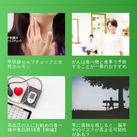
甲状腺セルフチェックと女
がんは食べ物と食事で予防
性ホルモン
することが一番のおすすめ
高血圧の人にお勧めの食べ
常に孤独を感じると、脳卒
物や食品類18選【後編】
中のリスクが高まる可能性
がある？