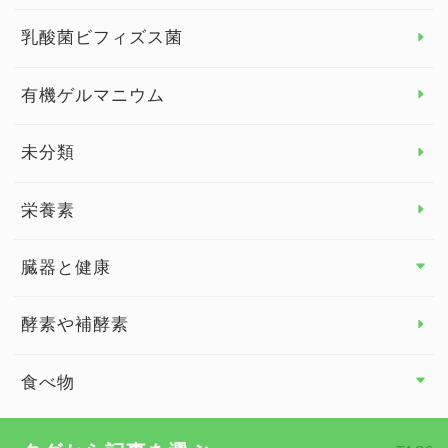
女性の健康
乳酸菌ビフィズス菌
子供の健康
有機ゲルマニウム
眼の健康
睡眠
未分類
脳の健康
栄養素
関節の健康
臓器と健康
臓器と健康 トップ
酵素や補酵素
副腎
食べ物
心臓の健康
食べ物 トップ