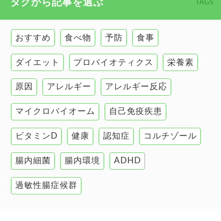
タグから記事を選ぶ
TAGS
慢性疲労
健康食
環境と健康
おすすめ
食べ物
予防
食事
甲状腺
ダイエット
プロバイオティクス
栄養素
肌
原因
アレルギー
アレルギー反応
肝臓の健康
マイクロバイオーム
自己免疫疾患
腸の健康
ビタミンD
健康
認知症
コルチゾール
自己免疫疾患
高血圧
腸内細菌
腸内環境
ADHD
過敏性腸症候群