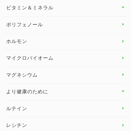
食物繊維
ビタミン＆ミネラル
よくある質問
ビタミン＆ミネラル トップ
ポリフェノール
健康セミナー
ビタミンB
ホルモン
ビタミンC
マイクロバイオーム
ビタミンD
マグネシウム
ビタミンE
より健康のために
より健康のために トップ
ルテイン
デトックス
レシチン