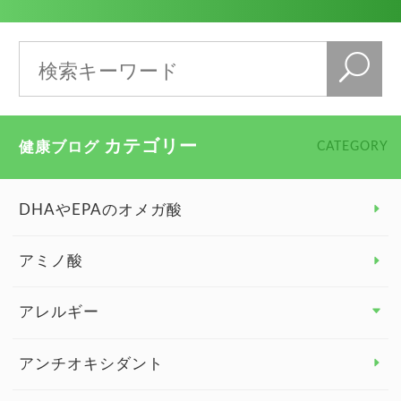
カテゴリー
健康ブログ
CATEGORY
DHAやEPAのオメガ酸
アミノ酸
アレルギー
アレルギー トップ
アンチオキシダント
カンジダ菌