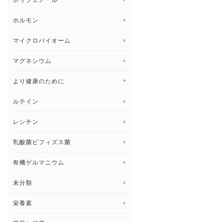
ポリフェノール
健康セミナー
ビタミンB
ホルモン
ビタミンC
マイクロバイオーム
ビタミンD
マグネシウム
ビタミンE
より健康のために
より健康のために トップ
ルテイン
デトックス
レシチン
女性の健康
乳酸菌ビフィズス菌
子供の健康
有機ゲルマニウム
眼の健康
睡眠
未分類
脳の健康
栄養素
関節の健康