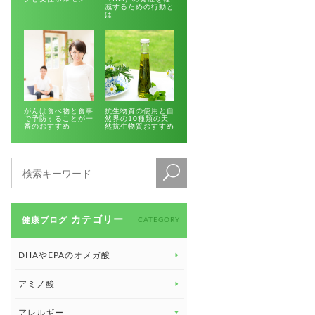
減するための行動と
は
がんは食べ物と食事
抗生物質の使用と自
で予防することが一
然界の10種類の天
番のおすすめ
然抗生物質おすすめ
カテゴリー
健康ブログ
CATEGORY
DHAやEPAのオメガ酸
アミノ酸
アレルギー