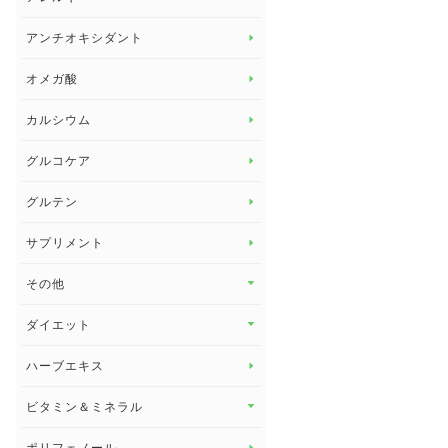
アレルギー トップ
アンチオキシダント
カンジダ菌
オメガ酸
カルシウム
グルコケア
グルテン
サプリメント
その他
その他 トップ
ダイエット
スタッフブログ
ダイエット トップ
ハーブエキス
セルフメディケーション
食物繊維
ビタミン＆ミネラル
よくある質問
ビタミン＆ミネラル トップ