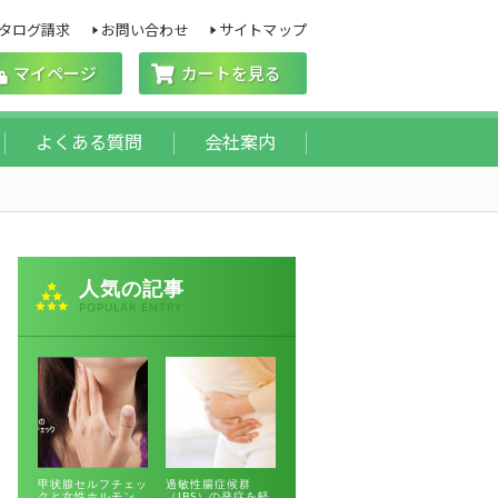
タログ請求
お問い合わせ
サイトマップ
マイページ
カートを見る
よくある質問
会社案内
人気の記事
POPULAR ENTRY
甲状腺セルフチェッ
過敏性腸症候群
クと女性ホルモン
（IBS）の発症を軽