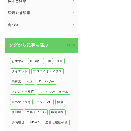
臓器と健康
臓器と健康 トップ
酵素や補酵素
副腎
食べ物
心臓の健康
食べ物 トップ
慢性疲労
タグから記事を選ぶ
健康食
TAGS
環境と健康
甲状腺
おすすめ
食べ物
予防
食事
肌
ダイエット
プロバイオティクス
肝臓の健康
栄養素
原因
アレルギー
腸の健康
アレルギー反応
マイクロバイオーム
自己免疫疾患
自己免疫疾患
ビタミンD
健康
高血圧
認知症
コルチゾール
腸内細菌
腸内環境
ADHD
過敏性腸症候群