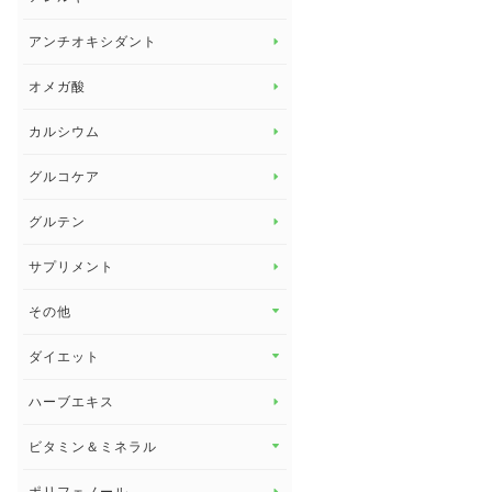
アレルギー トップ
アンチオキシダント
カンジダ菌
オメガ酸
カルシウム
グルコケア
グルテン
サプリメント
その他
その他 トップ
ダイエット
スタッフブログ
ダイエット トップ
ハーブエキス
セルフメディケーション
食物繊維
ビタミン＆ミネラル
よくある質問
ビタミン＆ミネラル トップ