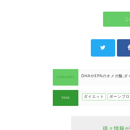
こ
DHAやEPAのオメガ酸
ダ
CATEGORY
ダイエット
ボーンブロ
TAGS
得々情報