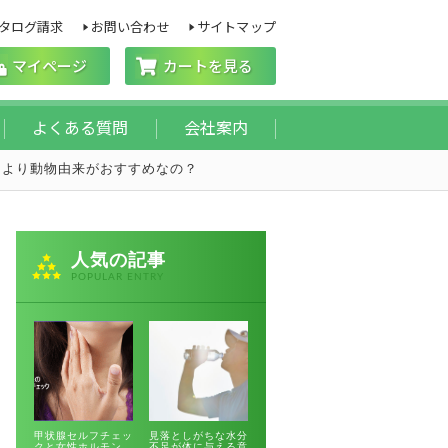
タログ請求
お問い合わせ
サイトマップ
マイページ
カートを見る
よくある質問
会社案内
物より動物由来がおすすめなの？
人気の記事
POPULAR ENTRY
甲状腺セルフチェッ
見落としがちな水分
クと女性ホルモン
不足が体に与える意