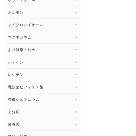
ポリフェノール
健康セミナー
ビタミンB
ホルモン
ビタミンC
マイクロバイオーム
ビタミンD
マグネシウム
ビタミンE
より健康のために
より健康のために トップ
ルテイン
デトックス
レシチン
女性の健康
乳酸菌ビフィズス菌
子供の健康
有機ゲルマニウム
眼の健康
睡眠
未分類
脳の健康
栄養素
関節の健康