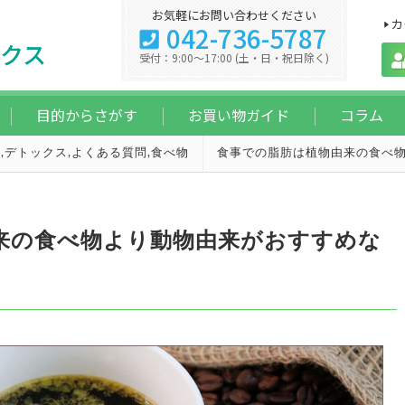
お気軽にお問い合わせください
カ
042-736-5787
クス
受付：9:00～17:00 (土・日・祝日除く)
目的からさがす
お買い物ガイド
コラム
ト
,
デトックス
,
よくある質問
,
食べ物
食事での脂肪は植物由来の食べ
来の食べ物より動物由来がおすすめな