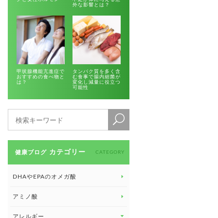
外な影響とは？
甲状腺機能亢進症で
タンパク質を多く含
おすすめの食べ物と
む食事で腸内細菌が
は？
変化し減量に役立つ
可能性
カテゴリー
健康ブログ
CATEGORY
DHAやEPAのオメガ酸
アミノ酸
アレルギー