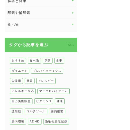
臓器と健康
臓器と健康 トップ
酵素や補酵素
副腎
食べ物
心臓の健康
食べ物 トップ
慢性疲労
タグから記事を選ぶ
健康食
TAGS
環境と健康
甲状腺
おすすめ
食べ物
予防
食事
肌
ダイエット
プロバイオティクス
肝臓の健康
栄養素
原因
アレルギー
腸の健康
アレルギー反応
マイクロバイオーム
自己免疫疾患
自己免疫疾患
ビタミンD
健康
高血圧
認知症
コルチゾール
腸内細菌
腸内環境
ADHD
過敏性腸症候群