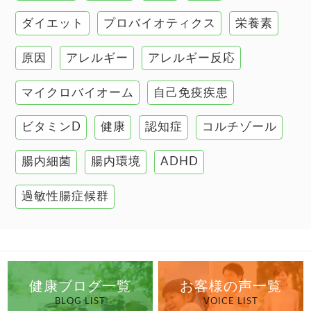
甲状腺
ダイエット
プロバイオティクス
栄養素
肌
原因
アレルギー
アレルギー反応
肝臓の健康
マイクロバイオーム
自己免疫疾患
腸の健康
ビタミンD
健康
認知症
コルチゾール
自己免疫疾患
高血圧
腸内細菌
腸内環境
ADHD
過敏性腸症候群
健康ブログ一覧
お客様の声一覧
BLOG LIST
VOICE LIST