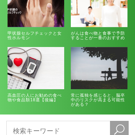
甲状腺セルフチェックと女
がんは食べ物と食事で予防
性ホルモン
することが一番のおすすめ
高血圧の人にお勧めの食べ
常に孤独を感じると、脳卒
物や食品類18選【後編】
中のリスクが高まる可能性
がある？