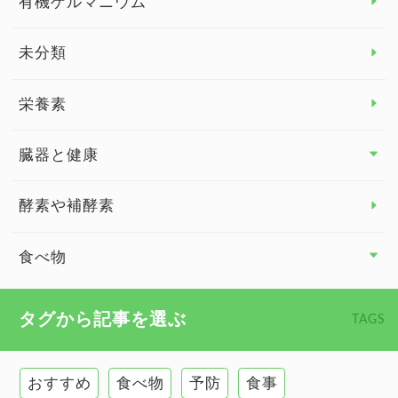
有機ゲルマニウム
眼の健康
睡眠
未分類
脳の健康
栄養素
関節の健康
臓器と健康
臓器と健康 トップ
酵素や補酵素
副腎
食べ物
心臓の健康
食べ物 トップ
タグから記事を選ぶ
TAGS
慢性疲労
健康食
環境と健康
おすすめ
食べ物
予防
食事