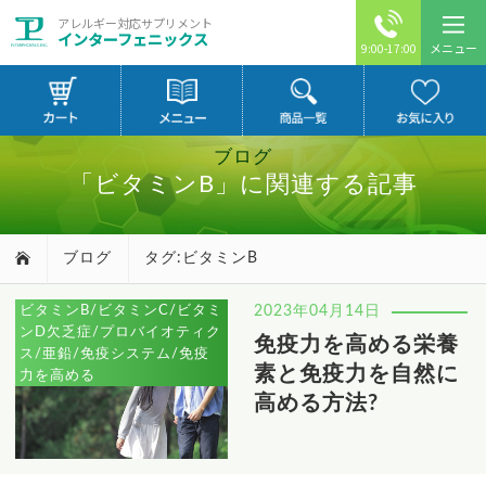
アレルギー対応サプリメント
インターフェニックス
メニュー
9:00-17:00
ブログ
「ビタミンB」に関連する記事
ブログ
タグ:ビタミンB
ビタミンB/ビタミンC/ビタミ
2023年04月14日
ンD欠乏症/プロバイオティク
免疫力を高める栄養
ス/亜鉛/免疫システム/免疫
素と免疫力を自然に
力を高める
高める方法?