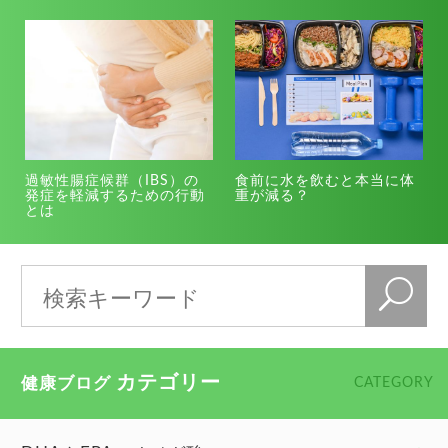
過敏性腸症候群（IBS）の
食前に水を飲むと本当に体
発症を軽減するための行動
重が減る？
とは
カテゴリー
健康ブログ
CATEGORY