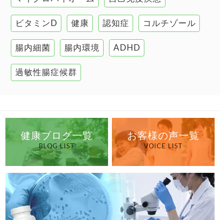
腸の健康
ビタミンD
健康
認知症
コルチゾール
自己免疫疾患
高血圧
腸内細菌
腸内環境
ADHD
過敏性腸症候群
健康ブログ一覧
お客様の声一覧
BLOG LIST
VOICE LIST