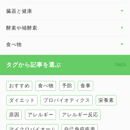
関節の健康
臓器と健康
臓器と健康 トップ
酵素や補酵素
副腎
食べ物
心臓の健康
食べ物 トップ
タグから記事を選ぶ
TAGS
慢性疲労
健康食
環境と健康
おすすめ
食べ物
予防
食事
甲状腺
ダイエット
プロバイオティクス
栄養素
肌
原因
アレルギー
アレルギー反応
肝臓の健康
マイクロバイオーム
自己免疫疾患