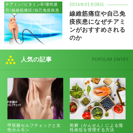
チアミン/ビタミンB/慢性疲
2016年01月08日
労/線維筋痛症/自己免疫疾患
線維筋痛症や自己免
疫疾患になぜチアミ
ンがおすすめされる
のか
人気の記事
POPULAR ENTRY
甲状腺セルフチェックと女
乾癬（かんせん）による慢
性ホルモン
性炎症を管理する方法