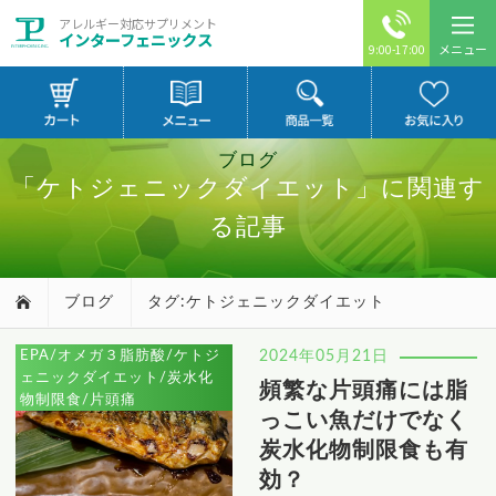
アレルギー対応サプリメント
インターフェニックス
メニュー
9:00-17:00
ブログ
「ケトジェニックダイエット」に関連す
る記事
ブログ
タグ:ケトジェニックダイエット
EPA/オメガ３脂肪酸/ケトジ
2024年05月21日
ェニックダイエット/炭水化
頻繁な片頭痛には脂
物制限食/片頭痛
っこい魚だけでなく
炭水化物制限食も有
効？