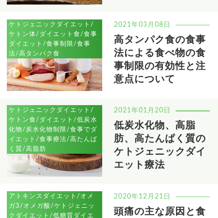
ケトジェニックダイエット/
2021年03月08日
ケトン体/ダイエット食/食事
高タンパク食の食事
ダイエット/食事制限/食事
法による食べ物の食
法/高タンパク食
事制限の有効性と注
意点について
ケトジェニックダイエット/
2021年01月20日
ケトン食/ダイエット/低炭水
低炭水化物、高脂
化物/炭水化物制限/食事でダ
肪、高たんぱく質の
イエット/食事療法/高たんぱ
く質/高脂肪
ケトジェニックダイ
エット療法
アトキンスダイエット/オメ
2020年12月21日
ガ3/オメガ酸/ケトジェニッ
頭痛の主な原因と食
クダイエット/低糖質ダイエ