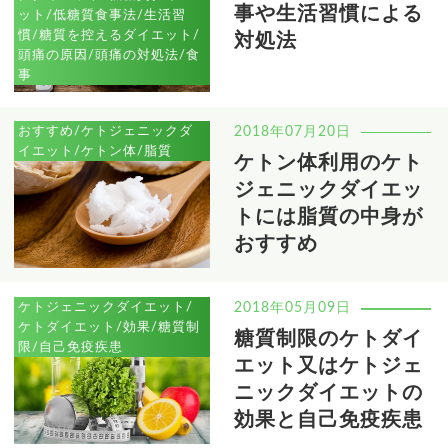
事や生活習慣による
ット/低糖質食事法/生活習
慣/糖質を控えるダイエット/
対処法
頭痛の原因/頭痛の対処法/食
事
おすすめ/ケトジェニックダ
2018年07月20日
イエット/ケトン体/脂質
ケトン体利用のケト
ジェニックダイエッ
トには脂質の中身が
おすすめ
ケトジェニックダイエット/
2018年05月09日
ケトダイエット/効果/糖質制
糖質制限のケトダイ
限/自己免疫疾患
エット又はケトジェ
ニックダイエットの
効果と自己免疫疾患