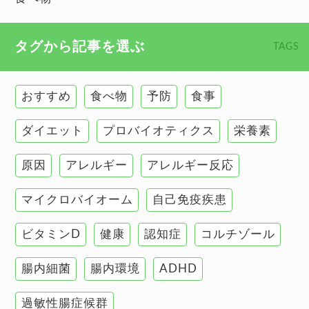
心臓の健康
食べ物 トップ
タグから記事を選ぶ
TAGS
慢性疲労
健康食
環境と健康
おすすめ
食べ物
予防
食事
甲状腺
ダイエット
プロバイオティクス
栄養素
肌
原因
アレルギー
アレルギー反応
肝臓の健康
マイクロバイオーム
自己免疫疾患
腸の健康
ビタミンD
健康
認知症
コルチゾール
自己免疫疾患
高血圧
腸内細菌
腸内環境
ADHD
過敏性腸症候群