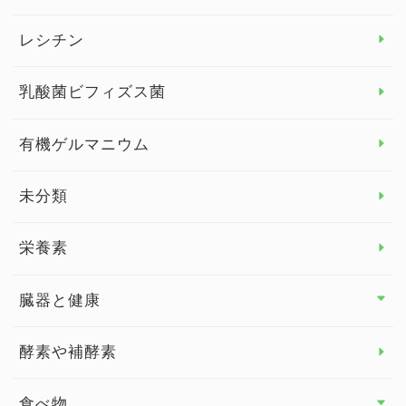
デトックス
レシチン
女性の健康
乳酸菌ビフィズス菌
子供の健康
有機ゲルマニウム
眼の健康
睡眠
未分類
脳の健康
栄養素
関節の健康
臓器と健康
臓器と健康 トップ
酵素や補酵素
副腎
食べ物