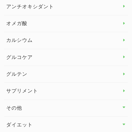
アレルギー トップ
アンチオキシダント
カンジダ菌
オメガ酸
カルシウム
グルコケア
グルテン
サプリメント
その他
その他 トップ
ダイエット