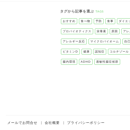
タグから記事を選ぶ
TAGS
おすすめ
食べ物
予防
食事
ダイエ
プロバイオティクス
栄養素
原因
アレ
アレルギー反応
マイクロバイオーム
自
ビタミンD
健康
認知症
コルチゾール
腸内環境
ADHD
過敏性腸症候群
メールでお問合せ
会社概要
プライバシーポリシー