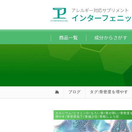
アレルギー対応サプリメント
インターフェニッ
商品一覧
成分からさがす
ブログ
タグ:骨密度を増やす
カルシウム/ビタミンD/もろい骨/骨が弱い/骨密度
増やす/骨密度低下/骨減少症/骨粗しょう症