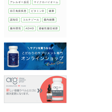
アレルギー反応
マイクロバイオーム
自己免疫疾患
自己免疫疾患
ビタミンD
健康
高血圧
認知症
コルチゾール
腸内細菌
腸内環境
ADHD
過敏性腸症候群