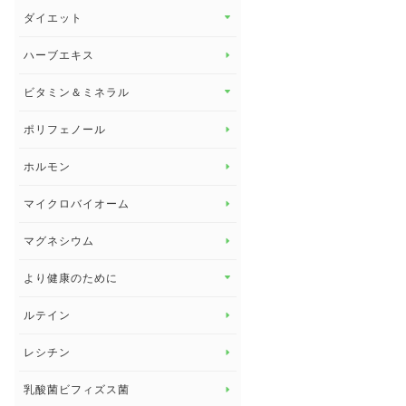
その他 トップ
ダイエット
スタッフブログ
ダイエット トップ
ハーブエキス
セルフメディケーション
食物繊維
ビタミン＆ミネラル
よくある質問
ビタミン＆ミネラル トップ
ポリフェノール
健康セミナー
ビタミンB
ホルモン
ビタミンC
マイクロバイオーム
ビタミンD
マグネシウム
ビタミンE
より健康のために
より健康のために トップ
ルテイン
デトックス
レシチン
女性の健康
乳酸菌ビフィズス菌
子供の健康