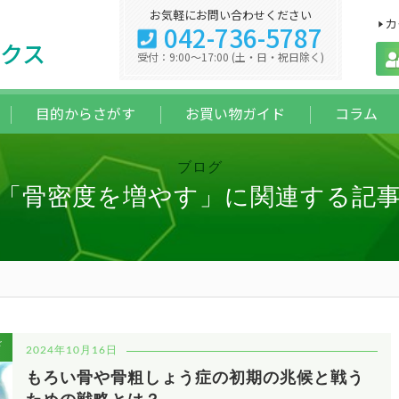
お気軽にお問い合わせください
カ
042-736-5787
クス
受付：9:00～17:00 (土・日・祝日除く)
目的からさがす
お買い物ガイド
コラム
ブログ
「骨密度を増やす」に関連する記
を
2024年10月16日
もろい骨や骨粗しょう症の初期の兆候と戦う