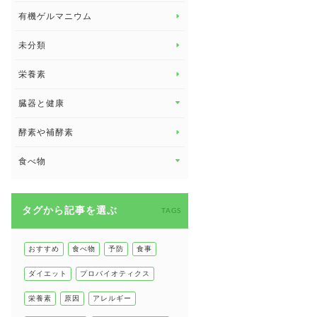
有機ゲルマニウム
眼の健康
睡眠
未分類
脳の健康
栄養素
関節の健康
臓器と健康
臓器と健康 トップ
酵素や補酵素
副腎
食べ物
心臓の健康
食べ物 トップ
慢性疲労
タグから記事を選ぶ
健康食
TAGS
環境と健康
甲状腺
おすすめ
食べ物
予防
食事
肌
ダイエット
プロバイオティクス
肝臓の健康
栄養素
原因
アレルギー
腸の健康