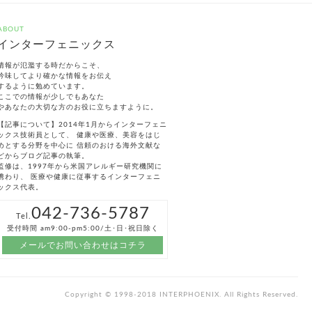
ABOUT
インターフェニックス
情報が氾濫する時だからこそ、
吟味してより確かな情報をお伝え
するように勉めています。
ここでの情報が少しでもあなた
やあなたの大切な方のお役に立ちますように。
【記事について】2014年1月からインターフェニ
ックス技術員として、 健康や医療、美容をはじ
めとする分野を中心に 信頼のおける海外文献な
どからブログ記事の執筆。
監修は、1997年から米国アレルギー研究機関に
携わり、 医療や健康に従事するインターフェニ
ックス代表。
042-736-5787
Tel.
受付時間 am9:00-pm5:00/土･日･祝日除く
メールでお問い合わせはコチラ
Copyright © 1998-2018 INTERPHOENIX. All Rights Reserved.