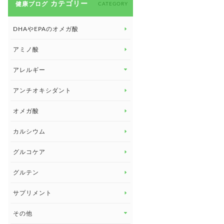
カテゴリー
健康ブログ
CATEGORY
DHAやEPAのオメガ酸
アミノ酸
アレルギー
アレルギー トップ
アンチオキシダント
カンジダ菌
オメガ酸
カルシウム
グルコケア
グルテン
サプリメント
その他