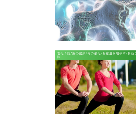
老化予防/脳の健康/骨の強化/骨密度を増やす/骨折
防