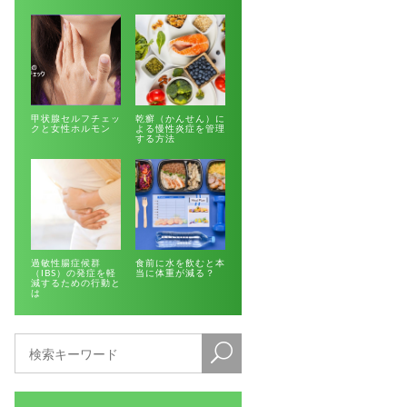
甲状腺セルフチェッ
乾癬（かんせん）に
クと女性ホルモン
よる慢性炎症を管理
する方法
過敏性腸症候群
食前に水を飲むと本
（IBS）の発症を軽
当に体重が減る？
減するための行動と
は