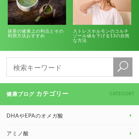
抹茶の健康上の利点とその
ストレスホルモンのコルチ
利用方法おすすめ
ゾール値を下げる13の自然
な方法
カテゴリー
健康ブログ
CATEGORY
DHAやEPAのオメガ酸
アミノ酸