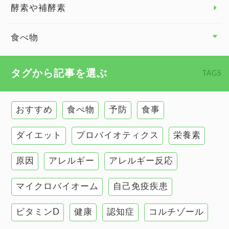
臓器と健康 トップ
酵素や補酵素
副腎
食べ物
心臓の健康
食べ物 トップ
タグから記事を選ぶ
TAGS
慢性疲労
健康食
環境と健康
おすすめ
食べ物
予防
食事
甲状腺
ダイエット
プロバイオティクス
栄養素
肌
原因
アレルギー
アレルギー反応
肝臓の健康
マイクロバイオーム
自己免疫疾患
腸の健康
ビタミンD
健康
認知症
コルチゾール
自己免疫疾患