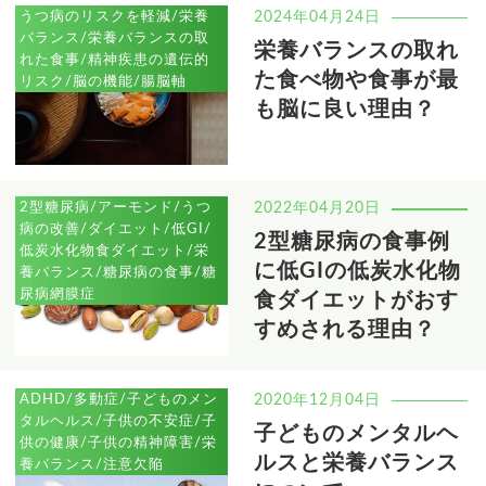
うつ病のリスクを軽減/栄養
2024年04月24日
バランス/栄養バランスの取
栄養バランスの取れ
れた食事/精神疾患の遺伝的
た食べ物や食事が最
リスク/脳の機能/腸脳軸
も脳に良い理由？
2型糖尿病/アーモンド/うつ
2022年04月20日
病の改善/ダイエット/低GI/
2型糖尿病の食事例
低炭水化物食ダイエット/栄
に低GIの低炭水化物
養バランス/糖尿病の食事/糖
尿病網膜症
食ダイエットがおす
すめされる理由？
ADHD/多動症/子どものメン
2020年12月04日
タルヘルス/子供の不安症/子
子どものメンタルヘ
供の健康/子供の精神障害/栄
ルスと栄養バランス
養バランス/注意欠陥