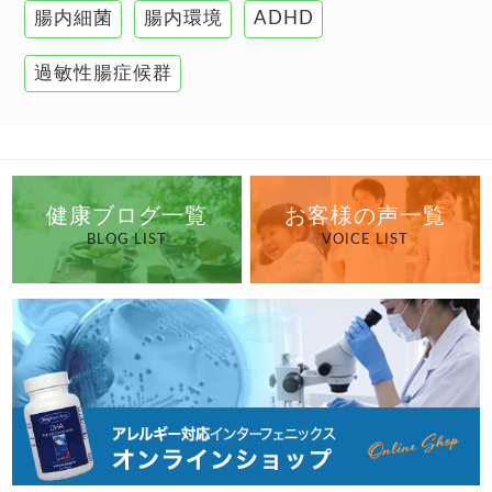
高血圧
腸内細菌
腸内環境
ADHD
過敏性腸症候群
健康ブログ一覧
お客様の声一覧
BLOG LIST
VOICE LIST