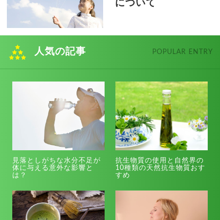
について
人気の記事
POPULAR ENTRY
見落としがちな水分不足が
抗生物質の使用と自然界の
体に与える意外な影響と
10種類の天然抗生物質おす
は？
すめ