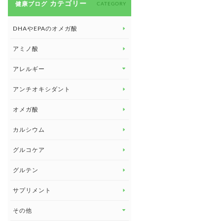
カテゴリー
健康ブログ
CATEGORY
DHAやEPAのオメガ酸
アミノ酸
アレルギー
アレルギー トップ
アンチオキシダント
カンジダ菌
オメガ酸
カルシウム
グルコケア
グルテン
サプリメント
その他