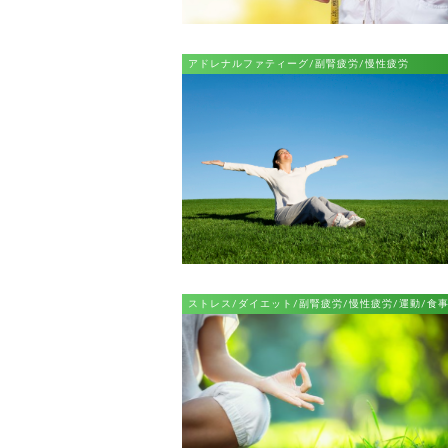
アドレナルファティーグ/副腎疲労/慢性疲労
ストレス/ダイエット/副腎疲労/慢性疲労/運動/食