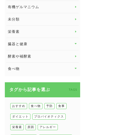
有機ゲルマニウム
眼の健康
睡眠
未分類
脳の健康
栄養素
関節の健康
臓器と健康
臓器と健康 トップ
酵素や補酵素
副腎
食べ物
心臓の健康
食べ物 トップ
慢性疲労
タグから記事を選ぶ
健康食
TAGS
環境と健康
甲状腺
おすすめ
食べ物
予防
食事
肌
ダイエット
プロバイオティクス
肝臓の健康
栄養素
原因
アレルギー
腸の健康