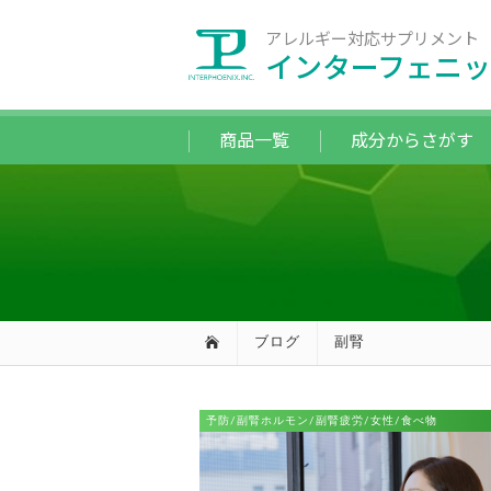
アレルギー対応サプリメント
インターフェニッ
商品一覧
成分からさがす
ブログ
副腎
予防/副腎ホルモン/副腎疲労/女性/食べ物