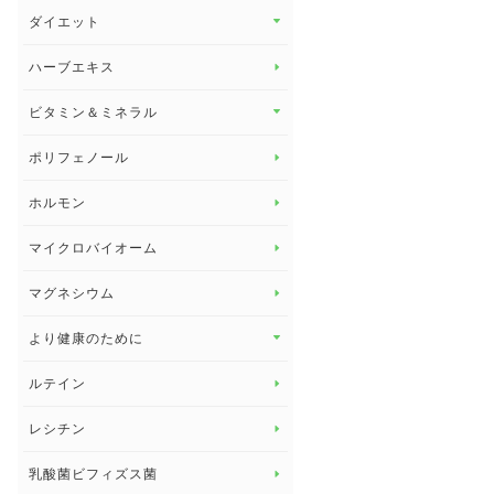
その他 トップ
ダイエット
スタッフブログ
ダイエット トップ
ハーブエキス
セルフメディケーション
食物繊維
ビタミン＆ミネラル
よくある質問
ビタミン＆ミネラル トップ
ポリフェノール
健康セミナー
ビタミンB
ホルモン
ビタミンC
マイクロバイオーム
ビタミンD
マグネシウム
ビタミンE
より健康のために
より健康のために トップ
ルテイン
デトックス
レシチン
女性の健康
乳酸菌ビフィズス菌
子供の健康