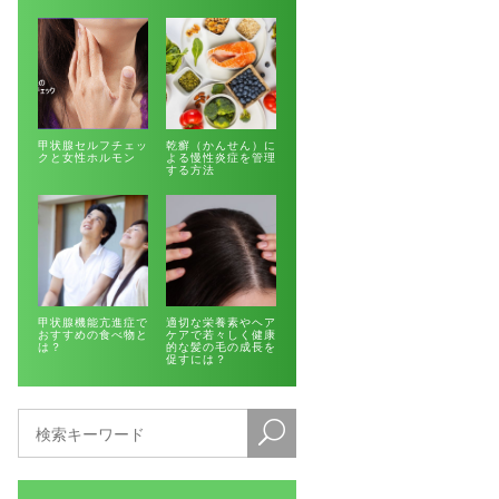
甲状腺セルフチェッ
乾癬（かんせん）に
クと女性ホルモン
よる慢性炎症を管理
する方法
甲状腺機能亢進症で
適切な栄養素やヘア
おすすめの食べ物と
ケアで若々しく健康
は？
的な髪の毛の成長を
促すには？