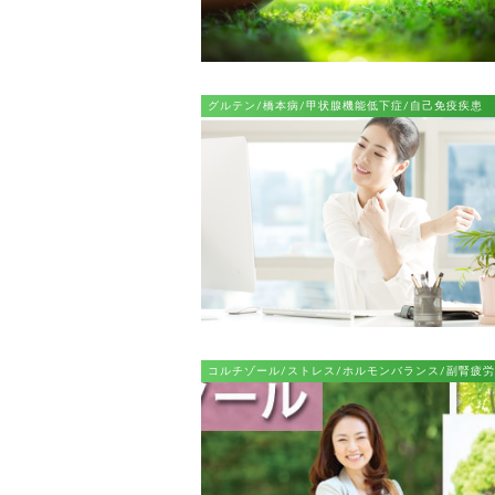
グルテン/橋本病/甲状腺機能低下症/自己免疫疾患
コルチゾール/ストレス/ホルモンバランス/副腎疲労