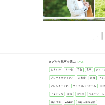
タグから記事を選ぶ
TAGS
おすすめ
食べ物
予防
食事
ダイエ
プロバイオティクス
栄養素
原因
アレ
アレルギー反応
マイクロバイオーム
自
ビタミンD
健康
認知症
コルチゾール
腸内環境
ADHD
過敏性腸症候群