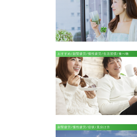
おすすめ/副腎疲労/慢性疲労/生活習慣/食べ物
副腎疲労/慢性疲労/症状/見分け方