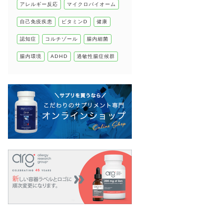
アレルギー反応
マイクロバイオーム
自己免疫疾患
自己免疫疾患
ビタミンD
健康
高血圧
認知症
コルチゾール
腸内細菌
腸内環境
ADHD
過敏性腸症候群