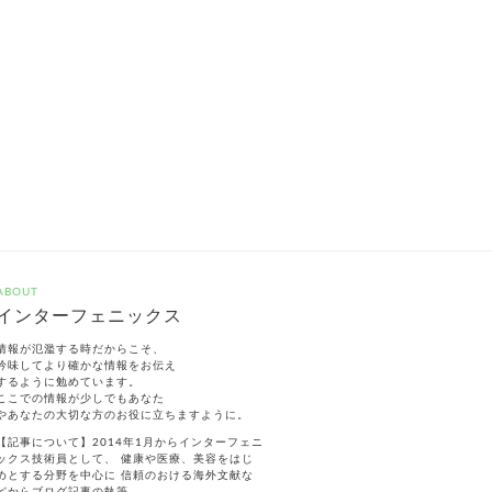
ABOUT
インターフェニックス
情報が氾濫する時だからこそ、
吟味してより確かな情報をお伝え
するように勉めています。
ここでの情報が少しでもあなた
やあなたの大切な方のお役に立ちますように。
【記事について】2014年1月からインターフェニ
ックス技術員として、 健康や医療、美容をはじ
めとする分野を中心に 信頼のおける海外文献な