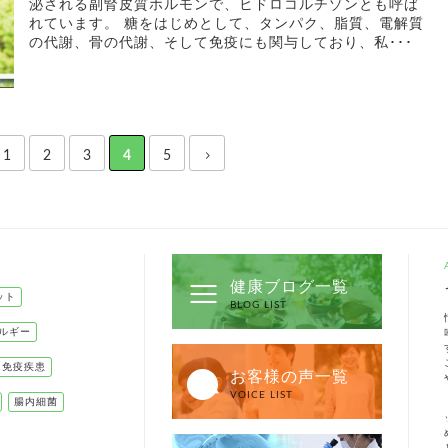
泌される副腎皮質ホルモンで、ヒドロコルチゾンとも呼ば
れています。 糖をはじめとして、タンパク、脂質、電解質
の代謝、骨の代謝、そして免疫にも関与しており、私･･･
1
2
3
4
5
健康ブログ一覧
ット
BLOG LIST
ルギー
己免疫疾患
お客様の声一覧
VOICE LIST
腸内細菌