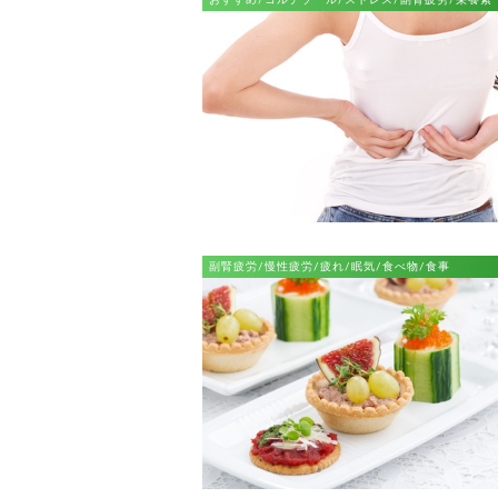
おすすめ/コルチゾール/ストレス/副腎疲労/栄養素
副腎疲労/慢性疲労/疲れ/眠気/食べ物/食事