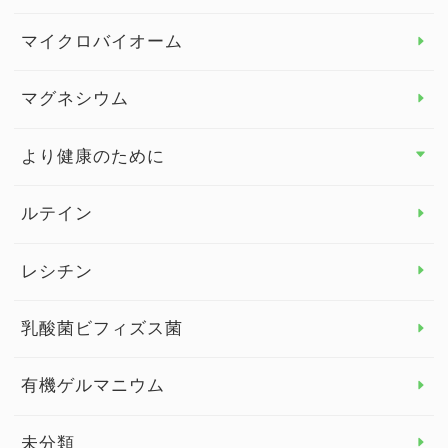
ビタミンC
マイクロバイオーム
ビタミンD
マグネシウム
ビタミンE
より健康のために
より健康のために トップ
ルテイン
デトックス
レシチン
女性の健康
乳酸菌ビフィズス菌
子供の健康
有機ゲルマニウム
眼の健康
睡眠
未分類