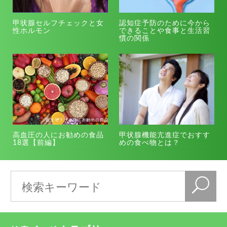
甲状腺セルフチェックと女
認知症予防のために今から
性ホルモン
できることや食事と生活習
慣の関係
高血圧の人にお勧めの食品
甲状腺機能亢進症でおすす
18選【前編】
めの食べ物とは？