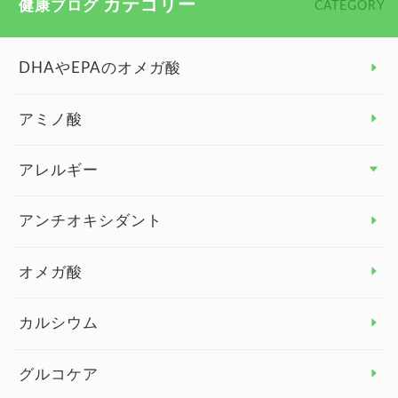
カテゴリー
健康ブログ
CATEGORY
DHAやEPAのオメガ酸
アミノ酸
アレルギー
アレルギー トップ
アンチオキシダント
カンジダ菌
オメガ酸
カルシウム
グルコケア