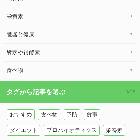
脳の健康
栄養素
関節の健康
臓器と健康
臓器と健康 トップ
酵素や補酵素
副腎
食べ物
心臓の健康
食べ物 トップ
タグから記事を選ぶ
TAGS
慢性疲労
健康食
環境と健康
おすすめ
食べ物
予防
食事
甲状腺
ダイエット
プロバイオティクス
栄養素
肌