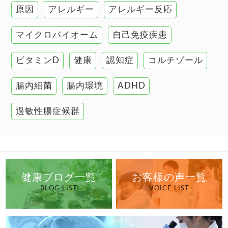
原因
アレルギー
アレルギー反応
肝臓の健康
マイクロバイオーム
自己免疫疾患
腸の健康
ビタミンD
健康
認知症
コルチゾール
自己免疫疾患
高血圧
腸内細菌
腸内環境
ADHD
過敏性腸症候群
健康ブログ一覧
お客様の声一覧
BLOG LIST
VOICE LIST