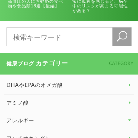
高血圧の人にお勧めの食べ
常に孤独を感じると、脳卒
物や食品類18選【後編】
中のリスクが高まる可能性
がある？
カテゴリー
健康ブログ
CATEGORY
DHAやEPAのオメガ酸
アミノ酸
アレルギー
アレルギー トップ