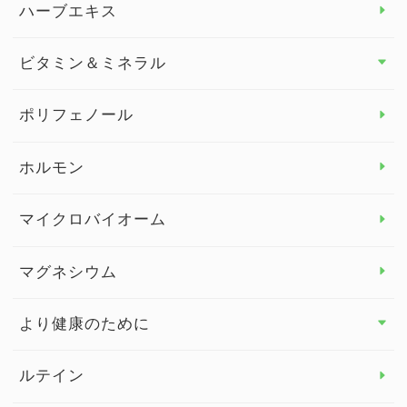
ダイエット トップ
ハーブエキス
セルフメディケーション
食物繊維
ビタミン＆ミネラル
よくある質問
ビタミン＆ミネラル トップ
ポリフェノール
健康セミナー
ビタミンB
ホルモン
ビタミンC
マイクロバイオーム
ビタミンD
マグネシウム
ビタミンE
より健康のために
より健康のために トップ
ルテイン