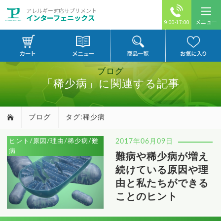
アレルギー対応サプリメント
インターフェニックス
メニュー
9:00-17:00
ブログ
「稀少病」に関連する記事
ブログ
タグ:稀少病
ヒント/原因/理由/稀少病/難
2017年06月09日
病
難病や稀少病が増え
続けている原因や理
由と私たちができる
ことのヒント