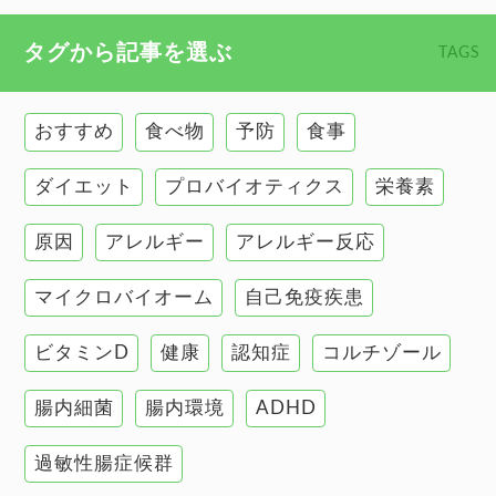
心臓の健康
食べ物 トップ
タグから記事を選ぶ
TAGS
慢性疲労
健康食
環境と健康
おすすめ
食べ物
予防
食事
甲状腺
ダイエット
プロバイオティクス
栄養素
肌
原因
アレルギー
アレルギー反応
肝臓の健康
マイクロバイオーム
自己免疫疾患
腸の健康
ビタミンD
健康
認知症
コルチゾール
自己免疫疾患
高血圧
腸内細菌
腸内環境
ADHD
過敏性腸症候群